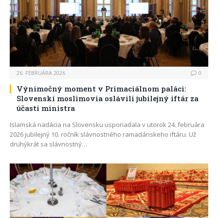
26. FEBRUÁRA 2026
0
Výnimočný moment v Primaciálnom paláci:
Slovenskí moslimovia oslávili jubilejný iftár za
účasti ministra
Islamská nadácia na Slovensku usporiadala v utorok 24. februára
2026 jubilejný 10. ročník slávnostného ramadánskeho iftáru. Už
druhýkrát sa slávnostný…