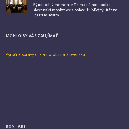
Výnimočný moment v Primaciálnom paláci:
Slovenskí moslimovia oslávili jubilejný iftár za
účasti ministra
MOHLO BY VÁS ZAUJÍMAŤ
Výročné správy o islamofóbii na Slovensku
KONTAKT