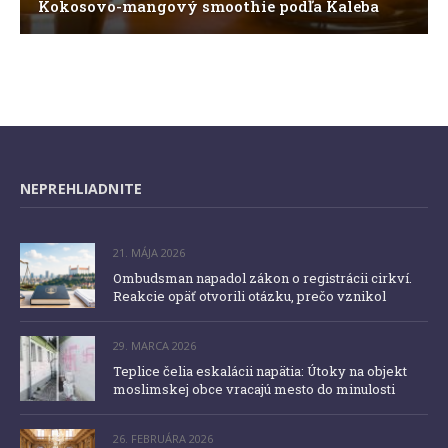
Kokosovo-mangový smoothie podľa Kaleba
NEPREHLIADNITE
21. MÁJA 2026
Ombudsman napadol zákon o registrácii cirkví.
Reakcie opäť otvorili otázku, prečo vznikol
29. MARCA 2026
Teplice čelia eskalácii napätia: Útoky na objekt
moslimskej obce vracajú mesto do minulosti
26. FEBRUÁRA 2026