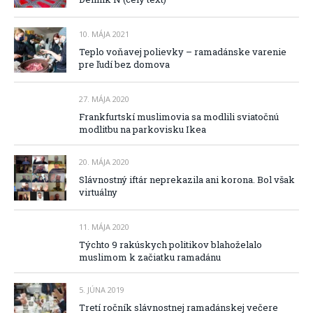
10. MÁJA 2021
Teplo voňavej polievky – ramadánske varenie
pre ľudí bez domova
27. MÁJA 2020
Frankfurtskí muslimovia sa modlili sviatočnú
modlitbu na parkovisku Ikea
20. MÁJA 2020
Slávnostný iftár neprekazila ani korona. Bol však
virtuálny
11. MÁJA 2020
Týchto 9 rakúskych politikov blahoželalo
muslimom k začiatku ramadánu
5. JÚNA 2019
Tretí ročník slávnostnej ramadánskej večere