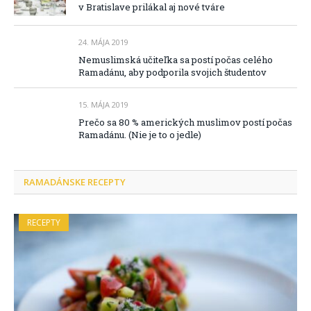
v Bratislave prilákal aj nové tváre
24. MÁJA 2019
Nemuslimská učiteľka sa postí počas celého
Ramadánu, aby podporila svojich študentov
15. MÁJA 2019
Prečo sa 80 % amerických muslimov postí počas
Ramadánu. (Nie je to o jedle)
RAMADÁNSKE RECEPTY
RECEPTY