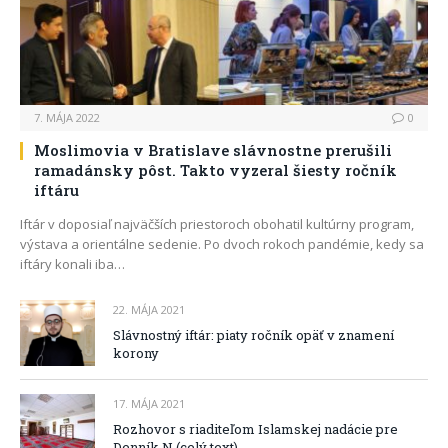
7. MÁJA 2022
0
Moslimovia v Bratislave slávnostne prerušili
ramadánsky pôst. Takto vyzeral šiesty ročník
iftáru
Iftár v doposiaľ najväčších priestoroch obohatil kultúrny program,
výstava a orientálne sedenie. Po dvoch rokoch pandémie, kedy sa
iftáry konali iba…
22. MÁJA 2021
Slávnostný iftár: piaty ročník opäť v znamení
korony
17. MÁJA 2021
Rozhovor s riaditeľom Islamskej nadácie pre
Denník N (celý text)