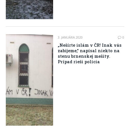
3. JANUÁRA 2020
0
„Nešírte islám v ČR! Inak vás
zabijeme,“ napísal niekto na
stenu brnenskej mešity.
Prípad rieši polícia