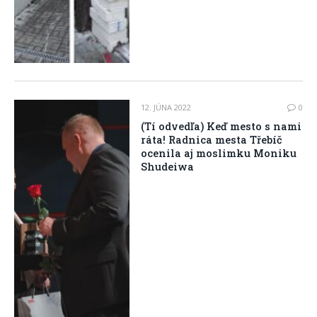
12. JÚNA 2022
0
(Tí odvedľa) Keď mesto s nami
ráta! Radnica mesta Třebíč
ocenila aj moslimku Moniku
Shudeiwa