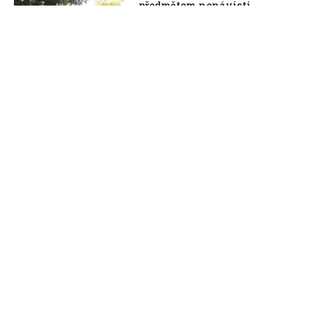
předmětem nenávisti
Next
…
1
2
3
5