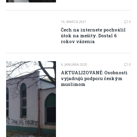
16. MARCA 2021
0
Čech na internete pochválil
útok na mešity. Dostal 6
rokov väzenia
6. JANUÁRA 2020
0
AKTUALIZOVANÉ: Osobnosti
vyjadrujú podporu českým
muslimom