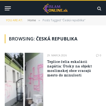
YOU ARE AT:
Home
Posts Tagged "Česká republika"
»
BROWSING:
ČESKÁ REPUBLIKA
29. MARCA 2026
0
Teplice čelia eskalácii
napätia: Útoky na objekt
moslimskej obce vracajú
mesto do minulosti