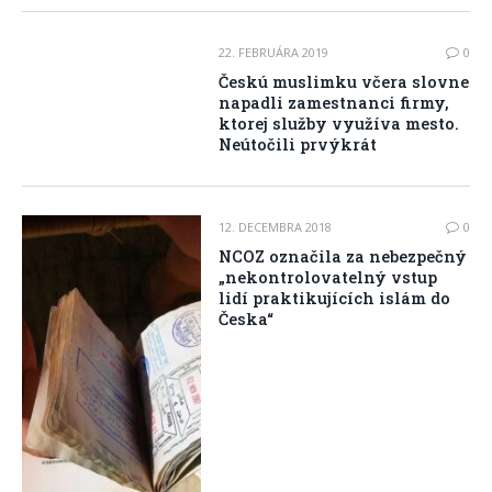
22. FEBRUÁRA 2019
0
Českú muslimku včera slovne
napadli zamestnanci firmy,
ktorej služby využíva mesto.
Neútočili prvýkrát
12. DECEMBRA 2018
0
NCOZ označila za nebezpečný
„nekontrolovatelný vstup
lidí praktikujících islám do
Česka“