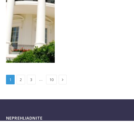
Next
…
1
2
3
10
NEPREHLIADNITE