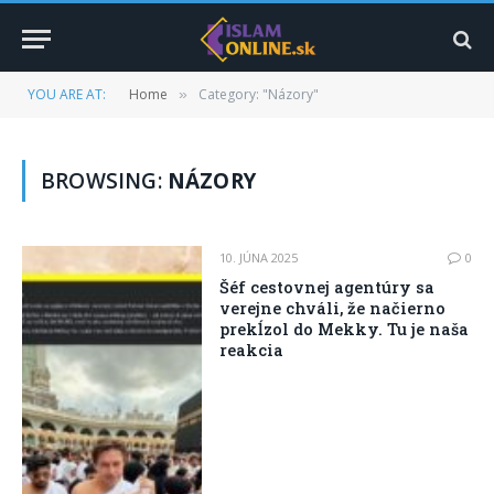
YOU ARE AT:
Home
Category: "Názory"
»
BROWSING:
NÁZORY
10. JÚNA 2025
0
Šéf cestovnej agentúry sa
verejne chváli, že načierno
prekĺzol do Mekky. Tu je naša
reakcia