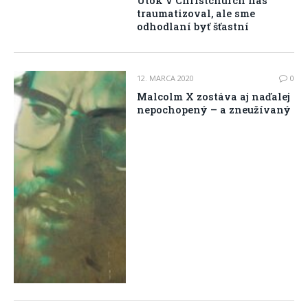
Útok v Christchurch nás
traumatizoval, ale sme
odhodlaní byť šťastní
12. MARCA 2020
0
Malcolm X zostáva aj naďalej
nepochopený – a zneužívaný