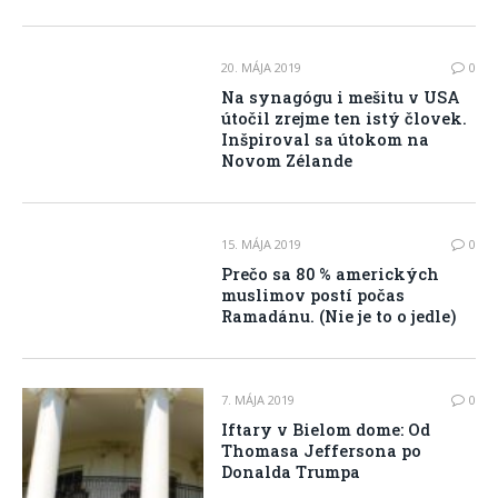
20. MÁJA 2019
0
Na synagógu i mešitu v USA
útočil zrejme ten istý človek.
Inšpiroval sa útokom na
Novom Zélande
15. MÁJA 2019
0
Prečo sa 80 % amerických
muslimov postí počas
Ramadánu. (Nie je to o jedle)
7. MÁJA 2019
0
Iftary v Bielom dome: Od
Thomasa Jeffersona po
Donalda Trumpa