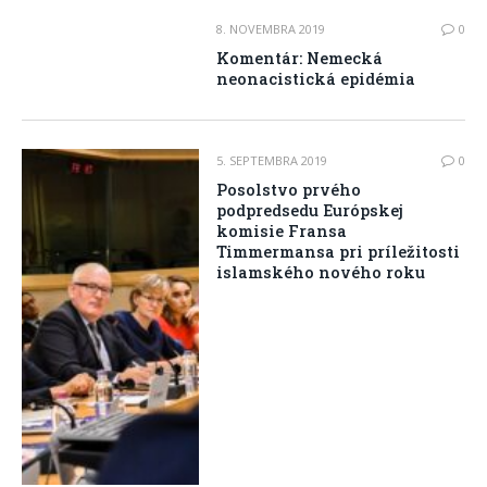
8. NOVEMBRA 2019
0
Komentár: Nemecká
neonacistická epidémia
5. SEPTEMBRA 2019
0
Posolstvo prvého
podpredsedu Európskej
komisie Fransa
Timmermansa pri príležitosti
islamského nového roku