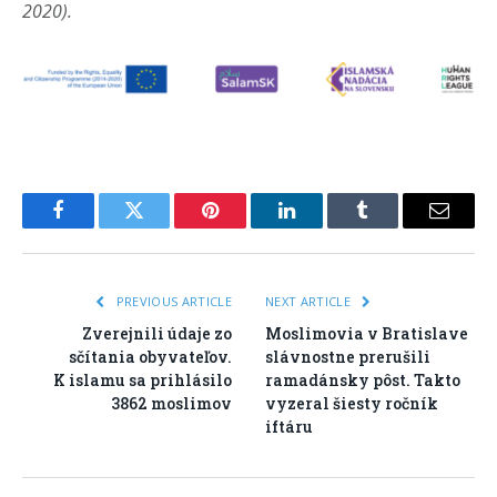
2020).
Facebook
Twitter
Pinterest
LinkedIn
Tumblr
Email
PREVIOUS ARTICLE
NEXT ARTICLE
Zverejnili údaje zo
Moslimovia v Bratislave
sčítania obyvateľov.
slávnostne prerušili
K islamu sa prihlásilo
ramadánsky pôst. Takto
3862 moslimov
vyzeral šiesty ročník
iftáru