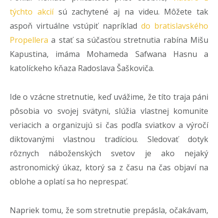
týchto akcií
sú zachytené aj na videu. Môžete tak
aspoň virtuálne vstúpiť napríklad
do bratislavského
Propellera
a stať sa súčasťou stretnutia rabína Mišu
Kapustina, imáma Mohameda Safwana Hasnu a
katolíckeho kňaza Radoslava Šaškoviča.
Ide o vzácne stretnutie, keď uvážime, že títo traja páni
pôsobia vo svojej svätyni, slúžia vlastnej komunite
veriacich a organizujú si čas podľa sviatkov a výročí
diktovanými vlastnou tradíciou. Sledovať dotyk
rôznych náboženských svetov je ako nejaký
astronomický úkaz, ktorý sa z času na čas objaví na
oblohe a oplatí sa ho neprespať.
Napriek tomu, že som stretnutie prepásla, očakávam,