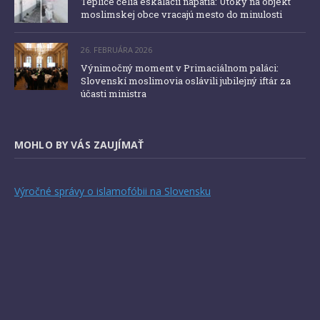
Teplice čelia eskalácii napätia: Útoky na objekt
moslimskej obce vracajú mesto do minulosti
26. FEBRUÁRA 2026
Výnimočný moment v Primaciálnom paláci:
Slovenskí moslimovia oslávili jubilejný iftár za
účasti ministra
MOHLO BY VÁS ZAUJÍMAŤ
Výročné správy o islamofóbii na Slovensku