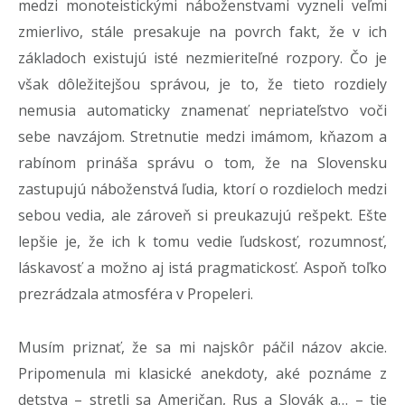
medzi monoteistickými náboženstvami vyzneli veľmi
zmierlivo, stále presakuje na povrch fakt, že v ich
základoch existujú isté nezmieriteľné rozpory. Čo je
však dôležitejšou správou, je to, že tieto rozdiely
nemusia automaticky znamenať nepriateľstvo voči
sebe navzájom. Stretnutie medzi imámom, kňazom a
rabínom prináša správu o tom, že na Slovensku
zastupujú náboženstvá ľudia, ktorí o rozdieloch medzi
sebou vedia, ale zároveň si preukazujú rešpekt. Ešte
lepšie je, že ich k tomu vedie ľudskosť, rozumnosť,
láskavosť a možno aj istá pragmatickosť. Aspoň toľko
prezrádzala atmosféra v Propeleri.
Musím priznať, že sa mi najskôr páčil názov akcie.
Pripomenula mi klasické anekdoty, aké poznáme z
detstva – stretli sa Američan, Rus a Slovák a… – tie