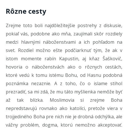
Rôzne cesty
Zrejme toto boli najdôležitejšie postrehy z diskusie,
pokiaľ vás, podobne ako mňa, zaujímali skôr rozdiely
medzi hlavnými náboženstvami a ich pohľadom na
svet. Rozdiel možno ešte podčiarknuť tým, že ak v
istom momente rabín Kapustin, aj kňaz Šaškovič,
hovoria o náboženstvách ako o rôznych cestách,
ktoré vedú k tomu istému Bohu, od Hasnu podobná
poznámka nezaznie. A z toho, čo o islame stihol
prezradiť, sa mi zdá, že mu táto myšlienka nemôže byť
až tak blízka. Moslimovia si zrejme Boha
nepredstavujú rovnako ako katolíci, pretože viera v
trojjediného Boha pre nich nie je drobná odchýlka, ale
vážny problém, dogma, ktorú nemožno akceptovať.