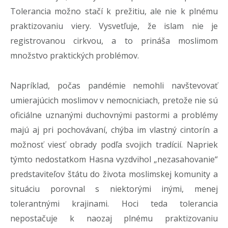
Tolerancia možno stačí k prežitiu, ale nie k plnému
praktizovaniu viery. Vysvetľuje, že islam nie je
registrovanou cirkvou, a to prináša moslimom
množstvo praktických problémov.
Napríklad, počas pandémie nemohli navštevovať
umierajúcich moslimov v nemocniciach, pretože nie sú
oficiálne uznanými duchovnými pastormi a problémy
majú aj pri pochovávaní, chýba im vlastný cintorín a
možnosť viesť obrady podľa svojich tradícií. Napriek
týmto nedostatkom Hasna vyzdvihol „nezasahovanie“
predstaviteľov štátu do života moslimskej komunity a
situáciu porovnal s niektorými inými, menej
tolerantnými krajinami. Hoci teda tolerancia
nepostačuje k naozaj plnému praktizovaniu