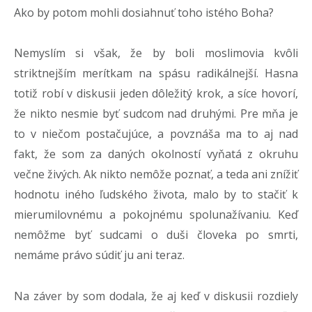
Ako by potom mohli dosiahnuť toho istého Boha?
Nemyslím si však, že by boli moslimovia kvôli
striktnejším merítkam na spásu radikálnejší. Hasna
totiž robí v diskusii jeden dôležitý krok, a síce hovorí,
že nikto nesmie byť sudcom nad druhými. Pre mňa je
to v niečom postačujúce, a povznáša ma to aj nad
fakt, že som za daných okolností vyňatá z okruhu
večne živých. Ak nikto nemôže poznať, a teda ani znížiť
hodnotu iného ľudského života, malo by to stačiť k
mierumilovnému a pokojnému spolunažívaniu. Keď
nemôžme byť sudcami o duši človeka po smrti,
nemáme právo súdiť ju ani teraz.
Na záver by som dodala, že aj keď v diskusii rozdiely