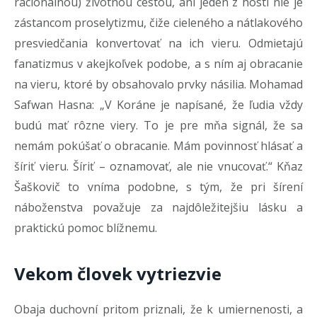
racionálnou) životnou cestou, ani jeden z hostí nie je
zástancom proselytizmu, čiže cieleného a nátlakového
presviedčania konvertovať na ich vieru. Odmietajú
fanatizmus v akejkoľvek podobe, a s ním aj obracanie
na vieru, ktoré by obsahovalo prvky násilia. Mohamad
Safwan Hasna: „V Koráne je napísané, že ľudia vždy
budú mať rôzne viery. To je pre mňa signál, že sa
nemám pokúšať o obracanie. Mám povinnosť hlásať a
šíriť vieru. Šíriť – oznamovať, ale nie vnucovať.“ Kňaz
Šaškovič to vníma podobne, s tým, že pri šírení
náboženstva považuje za najdôležitejšiu lásku a
praktickú pomoc blížnemu.
Vekom človek vytriezvie
Obaja duchovní pritom priznali, že k umiernenosti, a