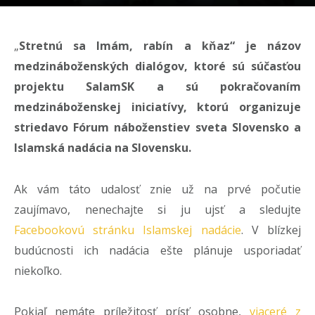
„
Stretnú sa Imám, rabín a kňaz“ je názov
medzináboženských dialógov, ktoré sú súčasťou
projektu SalamSK a sú pokračovaním
medzináboženskej iniciatívy, ktorú organizuje
striedavo Fórum náboženstiev sveta Slovensko a
Islamská nadácia na Slovensku.
Ak vám táto udalosť znie už na prvé počutie
zaujímavo, nenechajte si ju ujsť a sledujte
Facebookovú stránku Islamskej nadácie
. V blízkej
budúcnosti ich nadácia ešte plánuje usporiadať
niekoľko.
Pokiaľ nemáte príležitosť prísť osobne,
viaceré z