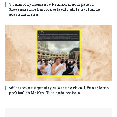
Výnimočný moment v Primaciálnom paláci:
Slovenskí moslimovia oslávili jubilejný iftár za
účasti ministra
Šéf cestovnej agentúry sa verejne chváli, že načierno
prekĺzol do Mekky. Tu je naša reakcia