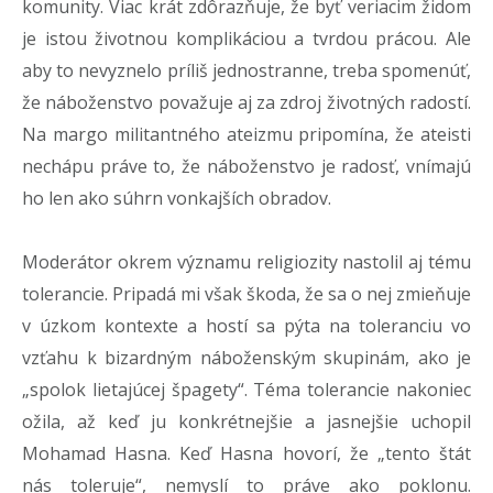
komunity. Viac krát zdôrazňuje, že byť veriacim židom
je istou životnou komplikáciou a tvrdou prácou. Ale
aby to nevyznelo príliš jednostranne, treba spomenúť,
že náboženstvo považuje aj za zdroj životných radostí.
Na margo militantného ateizmu pripomína, že ateisti
nechápu práve to, že náboženstvo je radosť, vnímajú
ho len ako súhrn vonkajších obradov.
Moderátor okrem významu religiozity nastolil aj tému
tolerancie. Pripadá mi však škoda, že sa o nej zmieňuje
v úzkom kontexte a hostí sa pýta na toleranciu vo
vzťahu k bizardným náboženským skupinám, ako je
„spolok lietajúcej špagety“. Téma tolerancie nakoniec
ožila, až keď ju konkrétnejšie a jasnejšie uchopil
Mohamad Hasna. Keď Hasna hovorí, že „tento štát
nás toleruje“, nemyslí to práve ako poklonu.