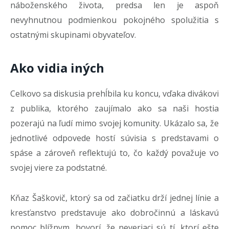
náboženského života, predsa len je aspoň
nevyhnutnou podmienkou pokojného spolužitia s
ostatnými skupinami obyvateľov.
Ako vidia iných
Celkovo sa diskusia prehĺbila ku koncu, vďaka divákovi
z publika, ktorého zaujímalo ako sa naši hostia
pozerajú na ľudí mimo svojej komunity. Ukázalo sa, že
jednotlivé odpovede hostí súvisia s predstavami o
spáse a zároveň reflektujú to, čo každý považuje vo
svojej viere za podstatné.
Kňaz Šaškovič, ktorý sa od začiatku drží jednej línie a
kresťanstvo predstavuje ako dobročinnú a láskavú
pomoc blížnym, hovorí, že neveriaci sú tí, ktorí ešte