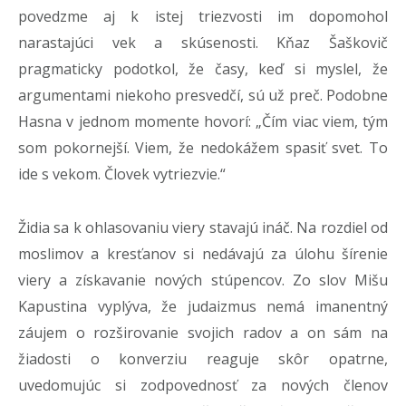
povedzme aj k istej triezvosti im dopomohol
narastajúci vek a skúsenosti. Kňaz Šaškovič
pragmaticky podotkol, že časy, keď si myslel, že
argumentami niekoho presvedčí, sú už preč. Podobne
Hasna v jednom momente hovorí: „Čím viac viem, tým
som pokornejší. Viem, že nedokážem spasiť svet. To
ide s vekom. Človek vytriezvie.“
Židia sa k ohlasovaniu viery stavajú ináč. Na rozdiel od
moslimov a kresťanov si nedávajú za úlohu šírenie
viery a získavanie nových stúpencov. Zo slov Mišu
Kapustina vyplýva, že judaizmus nemá imanentný
záujem o rozširovanie svojich radov a on sám na
žiadosti o konverziu reaguje skôr opatrne,
uvedomujúc si zodpovednosť za nových členov