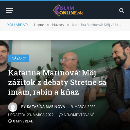
YOU ARE AT:
Home
Názory
Katarína Marinová: Môj zážitok z debaty Stretne sa imám, rabín a kňaz
»
»
NÁZORY
Katarína Marinová: Môj
zážitok z debaty Stretne sa
imám, rabín a kňaz
BY
KATARÍNA MARINOVÁ
9. MARCA 2022
UPDATED:
23. MARCA 2022
NEKOMENTOVANÉ
8 MINS READ