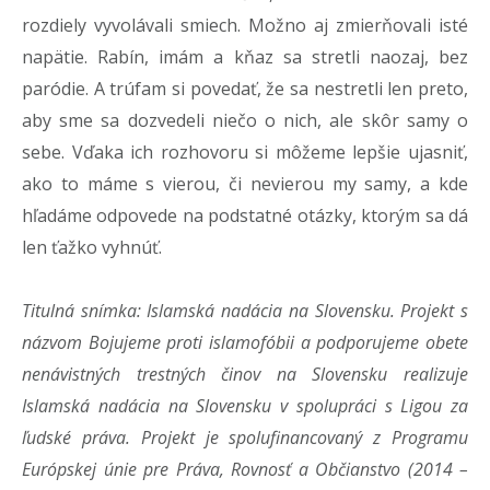
rozdiely vyvolávali smiech. Možno aj zmierňovali isté
napätie. Rabín, imám a kňaz sa stretli naozaj, bez
paródie. A trúfam si povedať, že sa nestretli len preto,
aby sme sa dozvedeli niečo o nich, ale skôr samy o
sebe. Vďaka ich rozhovoru si môžeme lepšie ujasniť,
ako to máme s vierou, či nevierou my samy, a kde
hľadáme odpovede na podstatné otázky, ktorým sa dá
len ťažko vyhnúť.
Titulná snímka: Islamská nadácia na Slovensku.
Projekt s
názvom Bojujeme proti islamofóbii a podporujeme obete
nenávistných trestných činov na Slovensku realizuje
Islamská nadácia na Slovensku v spolupráci s Ligou za
ľudské práva. Projekt je spolufinancovaný z Programu
Európskej únie pre Práva, Rovnosť a Občianstvo (2014 –