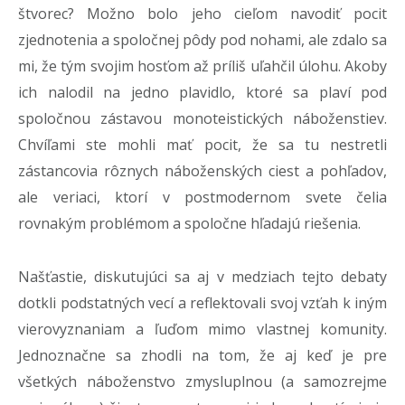
štvorec? Možno bolo jeho cieľom navodiť pocit
zjednotenia a spoločnej pôdy pod nohami, ale zdalo sa
mi, že tým svojim hosťom až príliš uľahčil úlohu. Akoby
ich nalodil na jedno plavidlo, ktoré sa plaví pod
spoločnou zástavou monoteistických náboženstiev.
Chvíľami ste mohli mať pocit, že sa tu nestretli
zástancovia rôznych náboženských ciest a pohľadov,
ale veriaci, ktorí v postmodernom svete čelia
rovnakým problémom a spoločne hľadajú riešenia.
Našťastie, diskutujúci sa aj v medziach tejto debaty
dotkli podstatných vecí a reflektovali svoj vzťah k iným
vierovyznaniam a ľuďom mimo vlastnej komunity.
Jednoznačne sa zhodli na tom, že aj keď je pre
všetkých náboženstvo zmysluplnou (a samozrejme