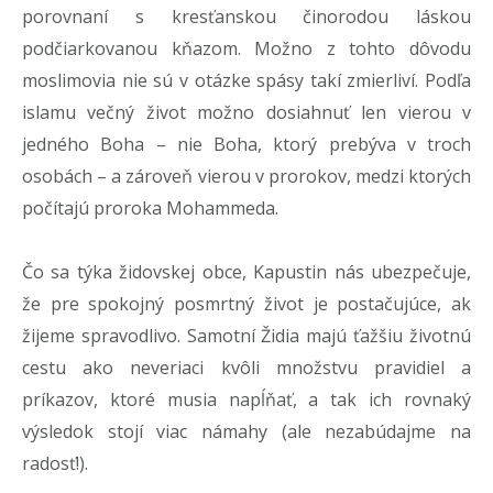
porovnaní s kresťanskou činorodou láskou
podčiarkovanou kňazom. Možno z tohto dôvodu
moslimovia nie sú v otázke spásy takí zmierliví. Podľa
islamu večný život možno dosiahnuť len vierou v
jedného Boha – nie Boha, ktorý prebýva v troch
osobách – a zároveň vierou v prorokov, medzi ktorých
počítajú proroka Mohammeda.
Čo sa týka židovskej obce, Kapustin nás ubezpečuje,
že pre spokojný posmrtný život je postačujúce, ak
žijeme spravodlivo. Samotní Židia majú ťažšiu životnú
cestu ako neveriaci kvôli množstvu pravidiel a
príkazov, ktoré musia napĺňať, a tak ich rovnaký
výsledok stojí viac námahy (ale nezabúdajme na
radosť!).