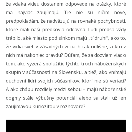
že vďaka videu dostanem odpovede na otázky, ktoré
ma najviac zaujímajú. Tie nie sú ničím nové,
predpokladám, že nadväzujú na rovnaké pochybnosti,
ktoré mali naši predkovia oddávna. Ľudí predsa vždy
trápilo, aké miesto pod slnkom majú „tí druhí“, ako to,
že vidia svet v zásadných veciach tak odlišne, a kto z
nich má nakoniec pravdu? Dúfam, že sa dozviem viac o
tom, ako vyzerá spolužitie týchto troch náboženských
skupín v súčasnosti na Slovensku, a tiež, ako vnímajú
duchovní lídri svojich súčasníkov, ktorí nie sú veriaci?
A ako chápu rozdiely medzi sebou – majú náboženské
dogmy stále výbušný potenciál alebo sa stali už len
zaujímavou kuriozitou v rozhovore?