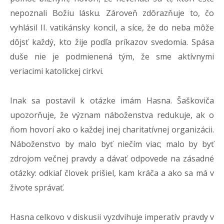
nepoznali Božiu lásku. Zároveň zdôrazňuje to, čo
vyhlásil II. vatikánsky koncil, a síce, že do neba môže
dôjsť každý, kto žije podľa príkazov svedomia. Spása
duše nie je podmienená tým, že sme aktívnymi
veriacimi katolíckej cirkvi.
Inak sa postavil k otázke imám Hasna. Šaškoviča
upozorňuje, že význam náboženstva redukuje, ak o
ňom hovorí ako o každej inej charitatívnej organizácii.
Náboženstvo by malo byť niečím viac; malo by byť
zdrojom večnej pravdy a dávať odpovede na zásadné
otázky: odkiaľ človek prišiel, kam kráča a ako sa má v
živote správať.
Hasna celkovo v diskusii vyzdvihuje imperatív pravdy v