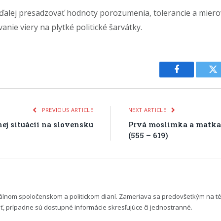
ďalej presadzovať hodnoty porozumenia, tolerancie a miero
anie viery na plytké politické šarvátky.
Facebook
Tw
PREVIOUS ARTICLE
NEXT ARTICLE
ej situácii na slovensku
Prvá moslimka a matka 
(555 – 619)
uálnom spoločenskom a politickom dianí. Zameriava sa predovšetkým na t
 prípadne sú dostupné informácie skresľujúce či jednostranné.