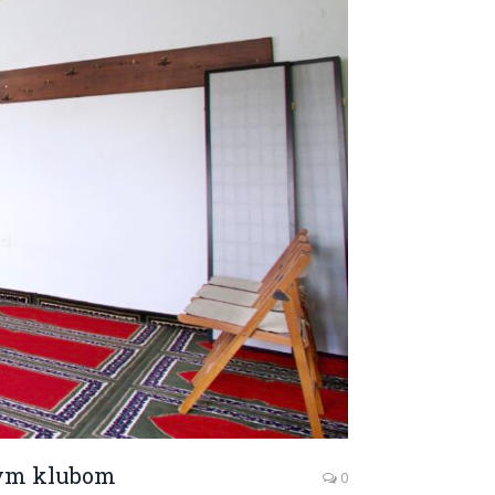
ným klubom
0