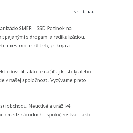
VYHLÁSENIA
ganizácie SMER – SSD Pezinok na
spájanými s drogami a radikalizáciou.
ete miestom modlitieb, pokoja a
kto dovolil takto označiť aj kostoly alebo
ie v našej spoločnosti. Vyzývame preto
ti obchodu. Neúctivé a urážlivé
očiach medzinárodného spoločenstva. Takto