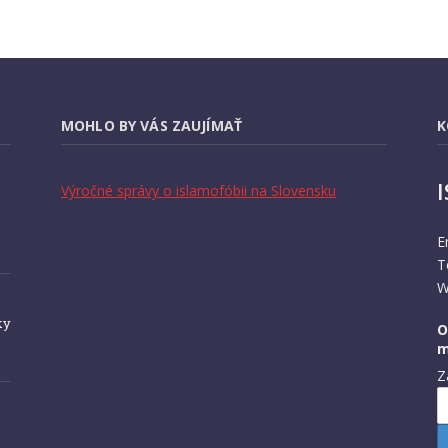
MOHLO BY VÁS ZAUJÍMAŤ
K
Výročné správy o islamofóbii na Slovensku
E
T
W
ky
O
m
Z