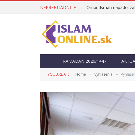
NEPREHLIADNITE
RAMADÁN 2026/1447
AKTUA
YOU ARE AT:
Home
Vyhlásenia
Vyhláse
»
»