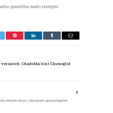
vého spolužitia medzi všetkými
itter
Pinterest
LinkedIn
Tumblr
Email
veriacich: Chadídža bint Chuwajlid
Facebook
émy, ktorým nie je v domácom spravodajstve