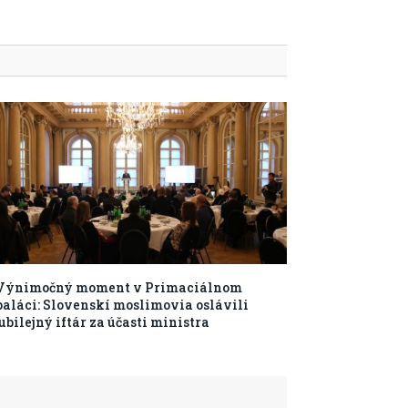
Výnimočný moment v Primaciálnom
paláci: Slovenskí moslimovia oslávili
jubilejný iftár za účasti ministra