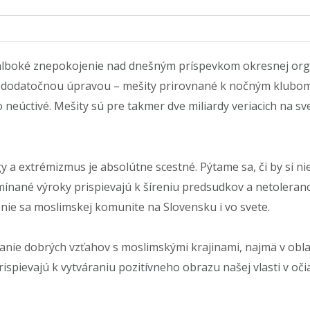
 hlboké znepokojenie nad dnešným príspevkom okresnej or
d dodatočnou úpravou – mešity prirovnané k nočným klubom 
eúctivé. Mešity sú pre takmer dve miliardy veriacich na sv
y a extrémizmus je absolútne scestné. Pýtame sa, či by si nie
ínané výroky prispievajú k šíreniu predsudkov a netoleranc
nie sa moslimskej komunite na Slovensku i vo svete.
nie dobrých vzťahov s moslimskými krajinami, najmä v oblas
rispievajú k vytváraniu pozitívneho obrazu našej vlasti v 