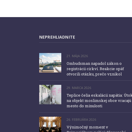
NEPREHLIADNITE
21. MÁJA 2026
Ombudsman napadol zákon o
registrácii cirkví. Reakcie opäť
otvorili otázku, prečo vznikol
29. MARCA 2026
Teplice čelia eskalácii napätia: Úto
na objekt moslimskej obce vracajú
mesto do minulosti
26. FEBRUÁRA 2026
Výnimočný moment v