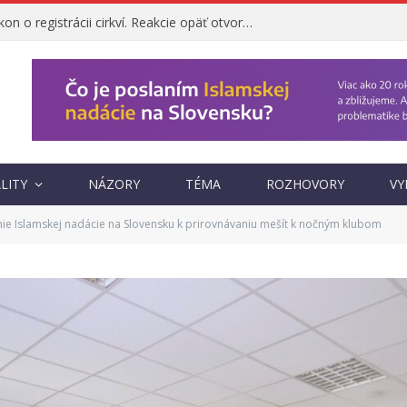
Ombudsman napadol zákon o registrácii cirkví. Reakcie opäť otvorili otázku, prečo vznikol
LITY
NÁZORY
TÉMA
ROZHOVORY
VY
nie Islamskej nadácie na Slovensku k prirovnávaniu mešít k nočným klubom