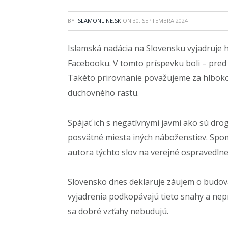
BY
ISLAMONLINE.SK
ON
30. SEPTEMBRA 2024
Islamská nadácia na Slovensku vyjadruje
Facebooku. V tomto príspevku boli – pre
Takéto prirovnanie považujeme za hlboko n
duchovného rastu.
Spájať ich s negatívnymi javmi ako sú drog
posvätné miesta iných náboženstiev. Spom
autora týchto slov na verejné ospravedlne
Slovensko dnes deklaruje záujem o budova
vyjadrenia podkopávajú tieto snahy a nep
sa dobré vzťahy nebudujú.