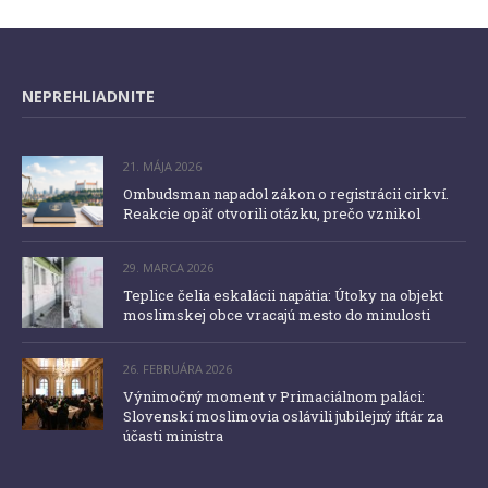
NEPREHLIADNITE
21. MÁJA 2026
Ombudsman napadol zákon o registrácii cirkví.
Reakcie opäť otvorili otázku, prečo vznikol
29. MARCA 2026
Teplice čelia eskalácii napätia: Útoky na objekt
moslimskej obce vracajú mesto do minulosti
26. FEBRUÁRA 2026
Výnimočný moment v Primaciálnom paláci:
Slovenskí moslimovia oslávili jubilejný iftár za
účasti ministra