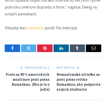
tento úpadok objaví iba ako interval vo večnom rytme
pokroku smerom dopredu a hore,“ napísal Zweig vo
svojich pamätiach.
Pôvodný text
publikoval
portál The Intercept.
Facebook
Twitter
Pinterest
LinkedIn
Tumblr
Email
PREVIOUS ARTICLE
NEXT ARTICLE
Prečo sa 80 % amerických
Nemuslimská učiteľka sa
muslimov postí počas
postí počas celého
Ramadánu. (Nie je to o
Ramadánu, aby podporila
jedle)
svojich študentov