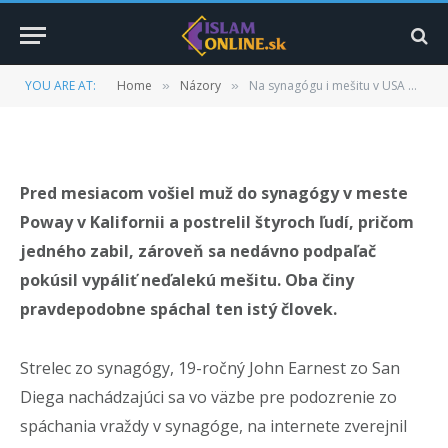
Novom Zélande
BY
MURTAZA HUSSAIN
20. MÁJA 2019
UPDATED:
27.
YOU ARE AT:
Home
Názory
Na synagógu i mešitu v USA útočil zrejme ten istý človek. Inšpiroval sa útokom na Novom Zélande
»
»
JÚLA 2022
NEKOMENTOVANÉ
4 MINS READ
Pred mesiacom vošiel muž do synagógy v meste
Poway v Kalifornii a postrelil štyroch ľudí, pričom
jedného zabil, zároveň sa nedávno podpaľač
pokúsil vypáliť neďalekú mešitu. Oba činy
pravdepodobne spáchal ten istý človek.
Strelec zo synagógy, 19-ročný John Earnest zo San
Diega nachádzajúci sa vo väzbe pre podozrenie zo
spáchania vraždy v synagóge, na internete zverejnil