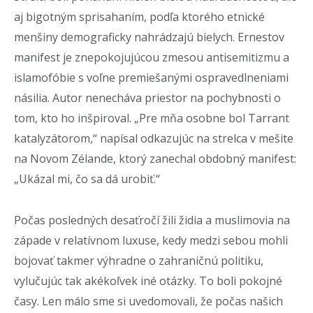
aj bigotným sprisahaním, podľa ktorého etnické
menšiny demograficky nahrádzajú bielych. Ernestov
manifest je znepokojujúcou zmesou antisemitizmu a
islamofóbie s voľne premiešanými ospravedlneniami
násilia. Autor nenecháva priestor na pochybnosti o
tom, kto ho inšpiroval. „Pre mňa osobne bol Tarrant
katalyzátorom,“ napísal odkazujúc na strelca v mešite
na Novom Zélande, ktorý zanechal obdobný manifest:
„Ukázal mi, čo sa dá urobiť.“
Počas posledných desaťročí žili židia a muslimovia na
západe v relatívnom luxuse, kedy medzi sebou mohli
bojovať takmer výhradne o zahraničnú politiku,
vylučujúc tak akékoľvek iné otázky. To boli pokojné
časy. Len málo sme si uvedomovali, že počas našich