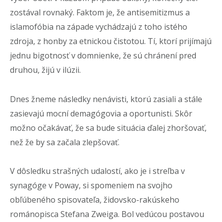
zostával rovnaký. Faktom je, že antisemitizmus a
islamofóbia na západe vychádzajú z toho istého
zdroja, z honby za etnickou čistotou. Tí, ktorí prijímajú
jednu bigotnosť v domnienke, že sú chránení pred
druhou, žijú v ilúzii.
Dnes žneme následky nenávisti, ktorú zasiali a stále
zasievajú mocní demagógovia a oportunisti. Skôr
možno očakávať, že sa bude situácia ďalej zhoršovať,
než že by sa začala zlepšovať.
V dôsledku strašných udalostí, ako je i streľba v
synagóge v Poway, si spomeniem na svojho
obľúbeného spisovateľa, židovsko-rakúskeho
románopisca Stefana Zweiga. Bol vedúcou postavou