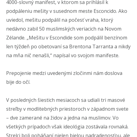
4000-slovný manifest, v ktorom sa prihlásil k
podpáleniu mešity v susednom meste Esconcido. Ako
uviedol, mešitu podpálil na počesť vraha, ktorý
nedávno zabil 50 muslimských veriacich na Novom
Zélande. „Mešitu v Escondide som podpálil benzínom
len týždeň po obetovaní sa Brentona Tarranta a nikdy
na mňa nič nenašli,“ napísal vo svojom manifeste.
Prepojenie medzi uvedenými zločinmi nám doslova
bije do očí.
V posledných šiestich mesiacoch sa udiali tri masové
streľby v modlitebných priestoroch v západnom svete
– dve zamerané na židov a jedna na muslimov. Vo
všetkých prípadoch však ideológia zostávala rovnaká.
Strelci boli poháňaní nielen bielou nadradenosťou, ale