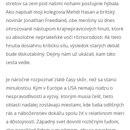
stretov sa zem pod našimi nohami postupne hýbala.
Ako napísali moji kolegovia Mehdi Hasan a britský
novinár Jonathan Freedland, obe menšiny sú dnes
ohrozované nástupom krajnepravicových hnutí, ktoré
sú absolútne nepriateľské voči rôznorodosti. Ak tieto
hnutia dosiahnu kritickú silu, výsledok starých debát
bude diskutabilný. Dejiny nám už ukázali, kam táto
cesta vedie.
Je náročné rozpoznať zlaté časy skôr, než sa stanú
minulosťou. Kým v Európe a USA nemajú núdzu o
nespravodlivosti a výzvy, ktorým musia čeliť, tieto
oblasti naďalej zostávajú miestami, kde ľudia odlišných
rás a náboženstiev dokážu spolu žiť v relatívnom mieri
a dôstojnosti. Západný svet dovolil rozličným ľuďom,
ako napríklad židom a muslimom, aby sa navzájom