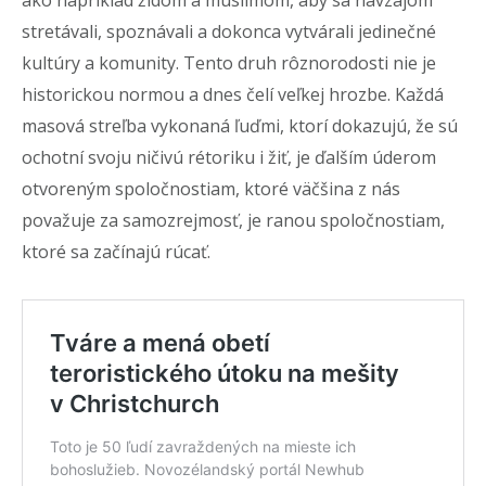
stretávali, spoznávali a dokonca vytvárali jedinečné
kultúry a komunity. Tento druh rôznorodosti nie je
historickou normou a dnes čelí veľkej hrozbe. Každá
masová streľba vykonaná ľuďmi, ktorí dokazujú, že sú
ochotní svoju ničivú rétoriku i žiť, je ďalším úderom
otvoreným spoločnostiam, ktoré väčšina z nás
považuje za samozrejmosť, je ranou spoločnostiam,
ktoré sa začínajú rúcať.