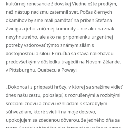
kultúrnej renesancie židovskej Viedne ešte predtým,
než nástup nacizmu zatemnil svet. Počas čiernych
okamihov by sme mali pamätať na príbeh Stefana
Zweiga a jeho zničenej komunity – nie ako na znak
nevyhnutného, ale ako na pripomienku urgentnej
potreby vzdorovať týmto známym silám s
dôstojnosťou a silou. Príručka sa stáva naliehavou
predovšetkým v dôsledku tragédií na Novom Zélande,
v Pittsburghu, Quebecu a Powayi.
„Dokonca i z priepasti hrôzy, v ktorej sa snažíme vidieť
dnes našu cestu, poloslepí, s rozrušenými a rozbitými
srdciami znovu a znovu vzhliadam k starobylým
súhvezdiam, ktoré svietili na moje detstvo,
upokojujem sa zdedenou dôverou, že jedného dňa sa