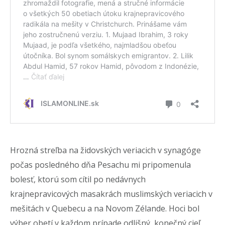
Hrozná streľba na židovských veriacich v synagóge
počas posledného dňa Pesachu mi pripomenula
bolesť, ktorú som cítil po nedávnych
krajnepravicových masakrách muslimských veriacich v
mešitách v Quebecu a na Novom Zélande. Hoci bol
výber obetí v každom prípade odlišný, konečný cieľ