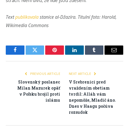
strach. Není divu, že lidé jsou zděšení.“
Text
publikovala
stanice al-Džazíra. Titulní foto: Harold,
Wikimedia Commons
Facebook
Twitter
Pinterest
LinkedIn
Tumblr
Email
PREVIOUS ARTICLE
NEXT ARTICLE
Slovenský poslanec
V Srebrenici pred
Milan Mazurek opäť
vraždením obetiam
v Poľsku brojil proti
tvrdil: Alláh vám
islámu
nepomôže, Mladič áno.
Dnes v Haagu počúva
rozsudok