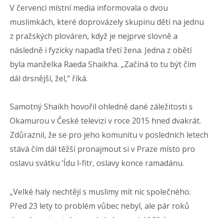
V červenci místní media informovala o dvou
muslimkách, které doprovázely skupinu dětí na jednu
z pražských plováren, když je nejprve slovně a
následně i fyzicky napadla třetí žena. Jedna z obětí
byla manželka Raeda Shaikha. „Začíná to tu být čím
dál drsnější, žel,“ říká.
Samotný Shaikh hovořil ohledně dané záležitosti s
Okamurou v České televizi v roce 2015 hned dvakrát.
Zdůraznil, že se pro jeho komunitu v posledních letech
stává čím dál těžší pronajmout si v Praze místo pro
oslavu svátku ’Ídu l-fitr, oslavy konce ramadánu.
„Velké haly nechtějí s muslimy mít nic společného.
Před 23 lety to problém vůbec nebyl, ale pár roků