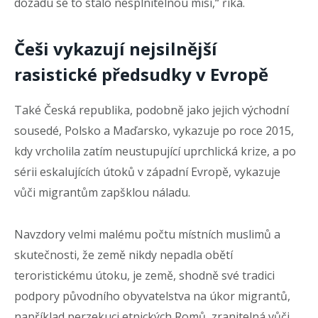
dozadu se to stalo nesplnitelnou misí,“ říká.
Češi vykazují nejsilnější
rasistické předsudky v Evropě
Také Česká republika, podobně jako jejich východní
sousedé, Polsko a Maďarsko, vykazuje po roce 2015,
kdy vrcholila zatím neustupující uprchlická krize, a po
sérii eskalujících útoků v západní Evropě, vykazuje
vůči migrantům zapšklou náladu.
Navzdory velmi malému počtu místních muslimů a
skutečnosti, že země nikdy nepadla obětí
teroristickému útoku, je země, shodně své tradici
podpory původního obyvatelstva na úkor migrantů,
například perzekuci etnických Romů, zranitelná vůči