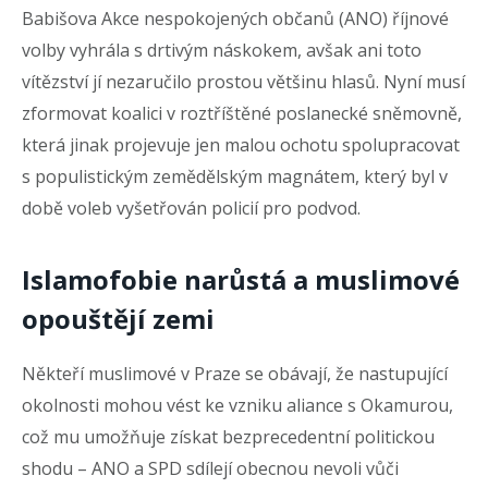
Babišova Akce nespokojených občanů (ANO) říjnové
volby vyhrála s drtivým náskokem, avšak ani toto
vítězství jí nezaručilo prostou většinu hlasů. Nyní musí
zformovat koalici v roztříštěné poslanecké sněmovně,
která jinak projevuje jen malou ochotu spolupracovat
s populistickým zemědělským magnátem, který byl v
době voleb vyšetřován policií pro podvod.
Islamofobie narůstá a muslimové
opouštějí zemi
Někteří muslimové v Praze se obávají, že nastupující
okolnosti mohou vést ke vzniku aliance s Okamurou,
což mu umožňuje získat bezprecedentní politickou
shodu – ANO a SPD sdílejí obecnou nevoli vůči