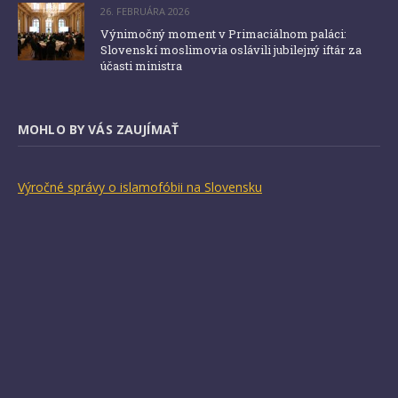
26. FEBRUÁRA 2026
Výnimočný moment v Primaciálnom paláci:
Slovenskí moslimovia oslávili jubilejný iftár za
účasti ministra
MOHLO BY VÁS ZAUJÍMAŤ
Výročné správy o islamofóbii na Slovensku