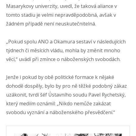
Masarykovy univerzity, uvedl, že taková aliance v
tomto stadiu je velmi nepravděpodobná, avšak v
žádném případě není neuskutečnitelná.
„Pokud spolu ANO a Okamura sestaví v následujících
týdnech či měsících vládu, mohla by změnit mnoho
věcí,“ uvádí při zmínce o náboženských svobodách.
Jenže i pokud by obě politické formace k nějaké
dohodě dospěly, bylo by pro ně těžké podobný zákaz
uzákonit, tvrdí šéf Ústavního soudu Pavel Rychetský,
který mediím oznámil: „Nikdo nemůže zakázat
svobodu vyznání a náboženského přesvědčení.“