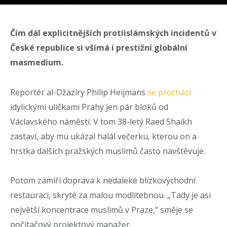
Čím dál explicitnějších protiislámských incidentů v
České republice si všímá i prestižní globální
masmedium.
Reportér al-Džazíry Philip Heijmans
se prochází
idylickými uličkami Prahy jen pár bloků od
Václavského náměstí. V tom 38-letý Raed Shaikh
zastaví, aby mu ukázal halál večerku, kterou on a
hrstka dalších pražských muslimů často navštěvuje.
Potom zamíří doprava k nedaleké blízkovýchodní
restauraci, skryté za malou modlitebnou. „Tady je asi
největší koncentrace muslimů v Praze,“ směje se
počítačový projektový manažer.