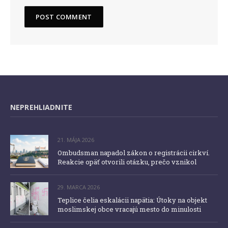
NEPREHLIADNITE
21. MÁJA 2026
Ombudsman napadol zákon o registrácii cirkví.
Reakcie opäť otvorili otázku, prečo vznikol
29. MARCA 2026
Teplice čelia eskalácii napätia: Útoky na objekt
moslimskej obce vracajú mesto do minulosti