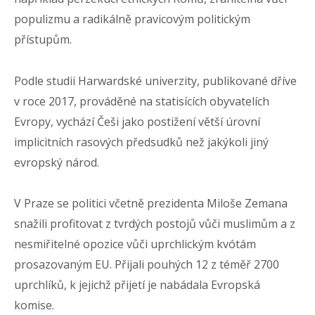
populizmu a radikálně pravicovým politickým
přístupům.
Podle studii Harwardské univerzity, publikované dříve
v roce 2017, prováděné na statisících obyvatelích
Evropy, vychází Češi jako postižení větší úrovní
implicitních rasových předsudků než jakýkoli jiný
evropský národ.
V Praze se politici včetně prezidenta Miloše Zemana
snažili profitovat z tvrdých postojů vůči muslimům a z
nesmiřitelné opozice vůči uprchlickým kvótám
prosazovaným EU. Přijali pouhých 12 z téměř 2700
uprchlíků, k jejichž přijetí je nabádala Evropská
komise.