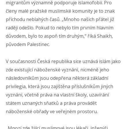
migrantům významně podporuje islamofobii. Pro
členy malé pražské muslimské komunity je to znak
příchodu neblahých časů. „Mnoho našich přátel již
raději odešlo. Pokud to nebylo tím prvním hlavním
důvodem, bylo to aspoň tím druhým,“ říká Shaikh,
původem Palestinec.
V současnosti Česká republika sice uznává islám jako
zde existující náboženské vyznání, nicméně jeho
následovníkům jsou odepřena některá základní
privilegia, která jsou zajištěna příslušníkům jiných
vyznání, včetně práva na vlastní školy, uzavírání
státem uznaných sňatků a práva provádět
náboženské obřady ve veřejném prostoru.
„Mnozí zde žijící muslimové jsou lékaři, inženýři,