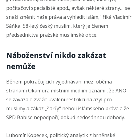
počítačoví specialisté apod., avšak některé strany… se
snaží změnit naše práva a vyhladit islám,“ říká Vladimír
Sáňka, 58-letý český muslim, který je členem
předsednictva pražské muslimské obce.
Náboženství nikdo zakázat
nemůže
Během pokračujících vyjednávání mezi oběma
stranami Okamura místním mediím oznámil, že ANO
se zavázalo zvážit uvalení restrikcí na azyl pro
muslimy a zákaz „šarí’y“ neboli islámského práva a že
SPD Babiše nepodpoří, dokud nedosáhnou dohody.
Lubomír Kopeček, politický analytik z brněnské