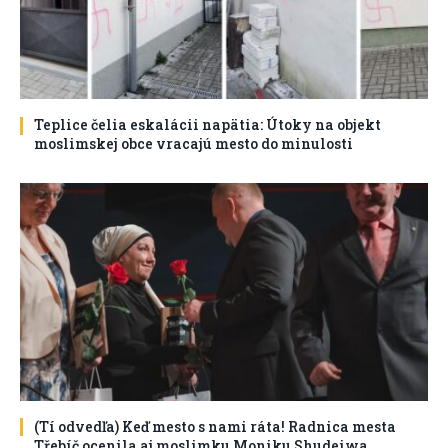
Teplice čelia eskalácii napätia: Útoky na objekt
moslimskej obce vracajú mesto do minulosti
(Tí odvedľa) Keď mesto s nami ráta! Radnica mesta
Třebíč ocenila aj moslimku Moniku Shudeiwa