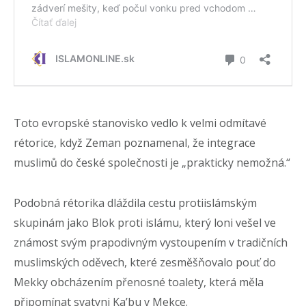
Toto evropské stanovisko vedlo k velmi odmítavé
rétorice, když Zeman poznamenal, že integrace
muslimů do české společnosti je „prakticky nemožná.“
Podobná rétorika dláždila cestu protiislámským
skupinám jako Blok proti islámu, který loni vešel ve
známost svým prapodivným vystoupením v tradičních
muslimských oděvech, které zesměšňovalo pouť do
Mekky obcházením přenosné toalety, která měla
připomínat svatyni Ka’bu v Mekce.