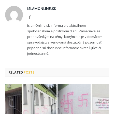
ISLAMONLINE.SK
Facebook
IslamOnline.sk informuje o aktuálnom
spoločenskom a politickom dianí. Zameriava sa
predovšetkým na témy, ktorým nie je v domácom
spravodajstve venovaná dostatočná pozornosť,
prípadne sú dostupné informácie skresľujúce či
jednostranné.
RELATED
POSTS