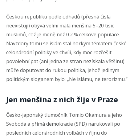
Českou republiku podle odhadů (přesná čísla
neexistují) obývá velmi malá menšina 5–20 tisíc
muslimů, což je méně než 0.2 % celkové populace.
Navzdory tomu se islám stal horkým tématem české
celonárodní politiky ve chvíli, kdy moc rozřešit
povolební pat (ani jedna ze stran nezískala většinu)
může doputovat do rukou politika, jehož jediným
politickým sloganem bylo: „Ne islámu, ne terorizmu.“
Jen menšina z nich žije v Praze
Česko-japonský tlumočník Tomio Okamura a jeho
Svoboda a přímá demokracie (SPD) narukovali po
posledních celonárodních volbách v říjnu do