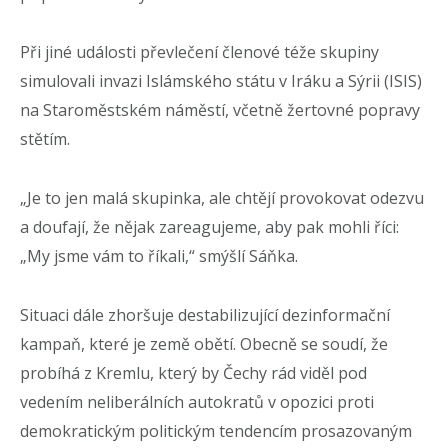
Při jiné události převlečení členové téže skupiny
simulovali invazi Islámského státu v Iráku a Sýrii (ISIS)
na Staroměstském náměstí, včetně žertovné popravy
stětím.
„Je to jen malá skupinka, ale chtějí provokovat odezvu
a doufají, že nějak zareagujeme, aby pak mohli říci:
„My jsme vám to říkali,“ smýšlí Sáňka.
Situaci dále zhoršuje destabilizující dezinformační
kampaň, které je země obětí. Obecně se soudí, že
probíhá z Kremlu, který by Čechy rád viděl pod
vedením neliberálních autokratů v opozici proti
demokratickým politickým tendencím prosazovaným