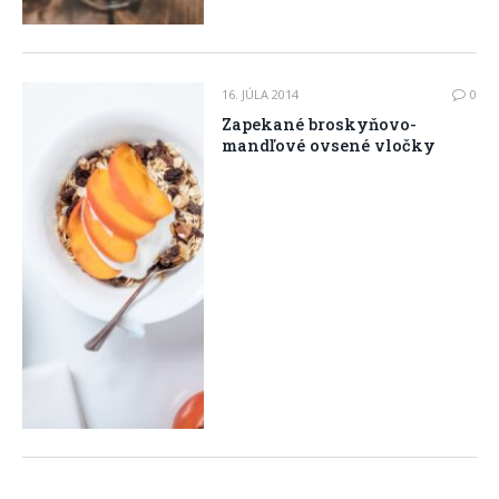
16. JÚLA 2014
0
Zapekané broskyňovo-
mandľové ovsené vločky
14. JÚLA 2014
0