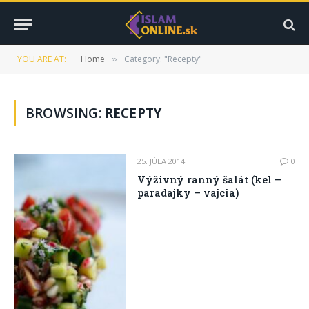
YOU ARE AT:
Home
Category: "Recepty"
»
BROWSING:
RECEPTY
25. JÚLA 2014
0
Výživný ranný šalát (kel –
paradajky – vajcia)