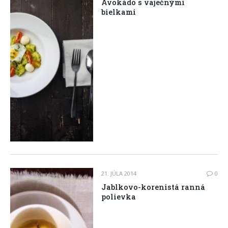
Avokádo s vaječnými
bielkami
21. JÚLA 2014
0
Jablkovo-korenistá ranná
polievka