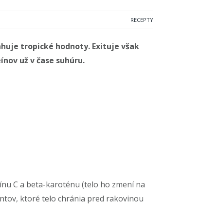
RECEPTY
ahuje tropické hodnoty. Exituje však
ínov už v čase suhúru.
ínu C a beta-karoténu (telo ho zmení na
antov, ktoré telo chránia pred rakovinou