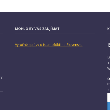
MOHLO BY VÁS ZAUJÍMAŤ
K
Výročné správy o islamofóbii na Slovensku
E
T
W
ky
O
m
Z