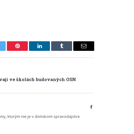
itter
Pinterest
LinkedIn
Tumblr
Email
vají ve školách budovaných OSN
Facebook
émy, ktorým nie je v domácom spravodajstve