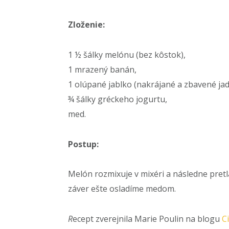
Zloženie:
1 ½ šálky melónu (bez kôstok),
1 mrazený banán,
1 olúpané jablko (nakrájané a zbavené jad
¾ šálky gréckeho jogurtu,
med.
Postup:
Melón rozmixuje v mixéri a následne pretl
záver ešte osladíme medom.
R
ecept zverejnila Marie Poulin na blogu
C