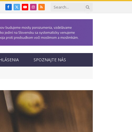
Facebook
X
YouTube
Instagram
RSS
(Twitter)
HLÁSENIA
SPOZNAJTE NÁS