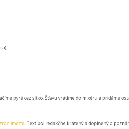
ra),
ačíme pyré cez sitko. Šťavu vrátime do mixéru a pridáme os
itronlimette
. Text bol redakčne krátený a doplnený o poznám