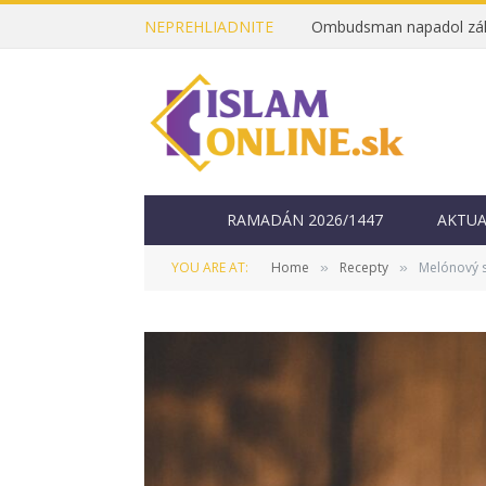
NEPREHLIADNITE
RAMADÁN 2026/1447
AKTUA
YOU ARE AT:
Home
Recepty
Melónový 
»
»