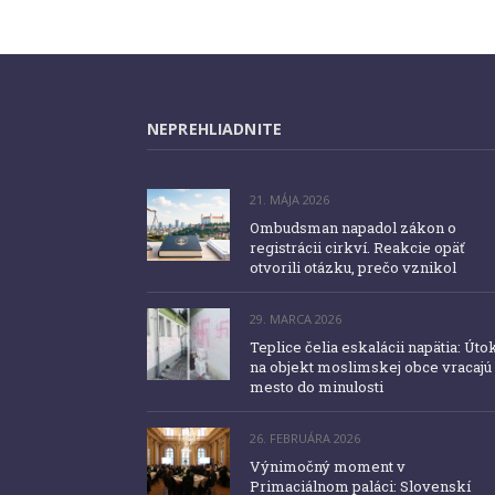
NEPREHLIADNITE
21. MÁJA 2026
Ombudsman napadol zákon o
registrácii cirkví. Reakcie opäť
otvorili otázku, prečo vznikol
29. MARCA 2026
Teplice čelia eskalácii napätia: Úto
na objekt moslimskej obce vracajú
mesto do minulosti
26. FEBRUÁRA 2026
Výnimočný moment v
Primaciálnom paláci: Slovenskí