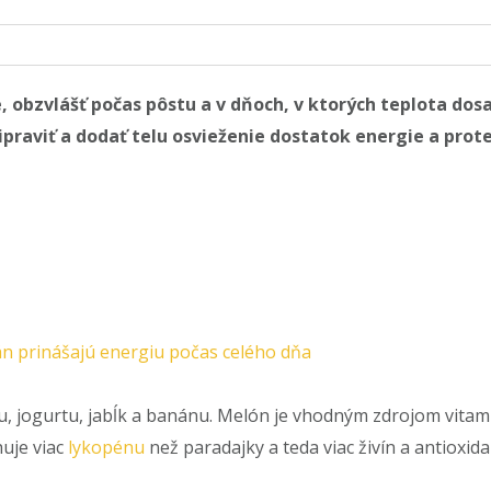
, obzvlášť počas pôstu a v dňoch, v ktorých teplota dos
praviť a dodať telu osvieženie dostatok energie a prote
án prinášajú energiu počas celého dňa
u, jogurtu, jabĺk a banánu. Melón je vhodným zdrojom vitam
uje viac
lykopénu
než paradajky a teda viac živín a antioxid