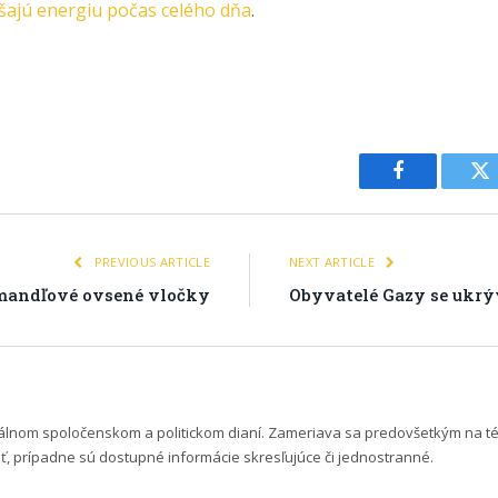
šajú energiu počas celého dňa
.
Facebook
Tw
PREVIOUS ARTICLE
NEXT ARTICLE
mandľové ovsené vločky
Obyvatelé Gazy se ukrý
uálnom spoločenskom a politickom dianí. Zameriava sa predovšetkým na t
 prípadne sú dostupné informácie skresľujúce či jednostranné.