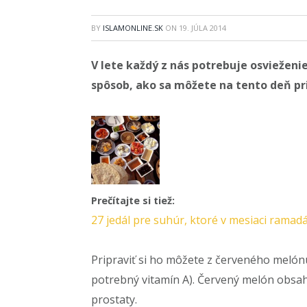
BY
ISLAMONLINE.SK
ON
19. JÚLA 2014
V lete každý z nás potrebuje osvieženie
spôsob, ako sa môžete na tento deň pri
Prečítajte si tiež:
27 jedál pre suhúr, ktoré v mesiaci ramad
Pripraviť si ho môžete z červeného melón
potrebný vitamín A). Červený melón obsah
prostaty.