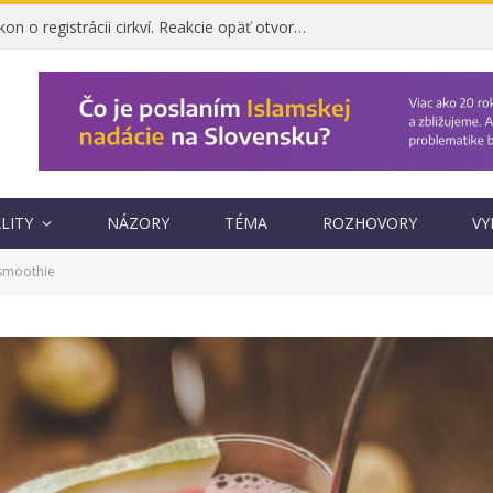
Ombudsman napadol zákon o registrácii cirkví. Reakcie opäť otvorili otázku, prečo vznikol
LITY
NÁZORY
TÉMA
ROZHOVORY
VY
smoothie