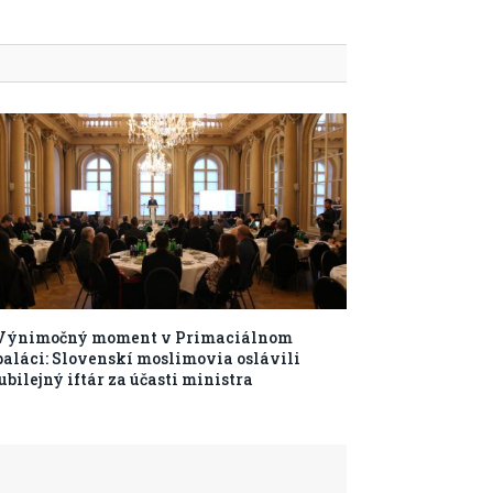
Výnimočný moment v Primaciálnom
paláci: Slovenskí moslimovia oslávili
jubilejný iftár za účasti ministra