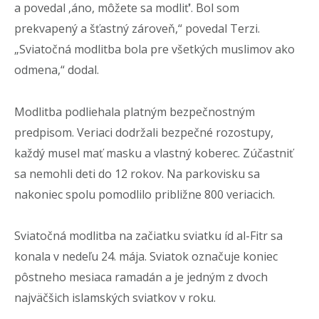
a povedal ‚áno, môžete sa modliť‘. Bol som
prekvapený a šťastný zároveň,“ povedal Terzi.
„Sviatočná modlitba bola pre všetkých muslimov ako
odmena,“ dodal.
Modlitba podliehala platným bezpečnostným
predpisom. Veriaci dodržali bezpečné rozostupy,
každý musel mať masku a vlastný koberec. Zúčastniť
sa nemohli deti do 12 rokov. Na parkovisku sa
nakoniec spolu pomodlilo približne 800 veriacich.
Sviatočná modlitba na začiatku sviatku íd al-Fitr sa
konala v nedeľu 24. mája. Sviatok označuje koniec
pôstneho mesiaca ramadán a je jedným z dvoch
najväčšich islamských sviatkov v roku.