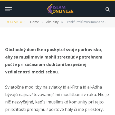
parkovisku Ikea
BY
ISLAMONLINE.SK
27. MÁJA 2020
UPDATED:
15.
YOU ARE AT:
Home
Aktuality
Frankfurtskí muslimovia sa modlili sviatočnú modlitbu na parkovisku Ikea
»
»
AUGUSTA 2022
NEKOMENTOVANÉ
2 MINS READ
Obchodný dom Ikea poskytol svoje parkovisko,
aby sa muslimovia mohli stretnúť v potrebnom
počte pri súčasnom dodržaní bezpečnej
vzdialenosti medzi sebou.
Sviatočné modlitby na sviatky íd al-Fitr a íd al-Adha
bývajú najnavštevovanejšími modlitbami v roku. Nie je
nič nezvyčajné, keď si muslimské komunity pri tejto
príležitosti prenajmú športové haly či iné priestory,