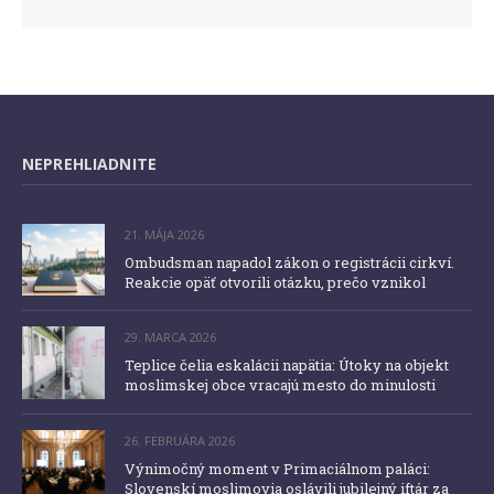
NEPREHLIADNITE
21. MÁJA 2026
Ombudsman napadol zákon o registrácii cirkví.
Reakcie opäť otvorili otázku, prečo vznikol
29. MARCA 2026
Teplice čelia eskalácii napätia: Útoky na objekt
moslimskej obce vracajú mesto do minulosti
26. FEBRUÁRA 2026
Výnimočný moment v Primaciálnom paláci:
Slovenskí moslimovia oslávili jubilejný iftár za