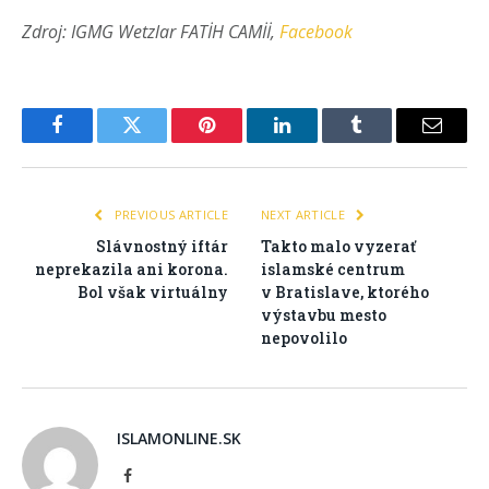
Zdroj: IGMG Wetzlar FATİH CAMİİ,
Facebook
Facebook
Twitter
Pinterest
LinkedIn
Tumblr
Email
PREVIOUS ARTICLE
NEXT ARTICLE
Slávnostný iftár
Takto malo vyzerať
neprekazila ani korona.
islamské centrum
Bol však virtuálny
v Bratislave, ktorého
výstavbu mesto
nepovolilo
ISLAMONLINE.SK
Facebook