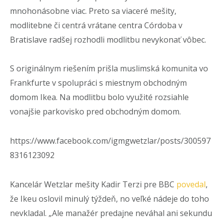
mnohonásobne viac. Preto sa viaceré mešity,
modlitebne či centrá vrátane centra Córdoba v
Bratislave radšej rozhodli modlitbu nevykonať vôbec.
S originálnym riešením prišla muslimská komunita vo
Frankfurte v spolupráci s miestnym obchodným
domom Ikea. Na modlitbu bolo využité rozsiahle
vonajšie parkovisko pred obchodným domom.
https://www.facebook.com/igmgwetzlar/posts/300597
8316123092
Kancelár Wetzlar mešity Kadir Terzi pre BBC
povedal
,
že Ikeu oslovil minulý týždeň, no veľké nádeje do toho
nevkladal. „Ale manažér predajne neváhal ani sekundu