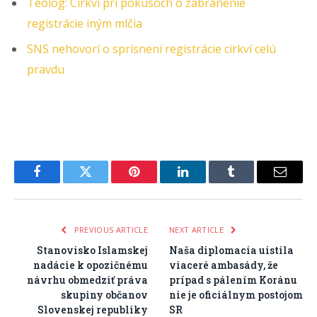
Teológ: Cirkvi pri pokusoch o zabránenie
registrácie iným mlčia
SNS nehovorí o sprísnení registrácie cirkví celú
pravdu
Facebook
Twitter
Pinterest
LinkedIn
Tumblr
Email
PREVIOUS ARTICLE
NEXT ARTICLE
Stanovisko Islamskej
Naša diplomacia uistila
nadácie k opozičnému
viaceré ambasády, že
návrhu obmedziť práva
prípad s pálením Koránu
skupiny občanov
nie je oficiálnym postojom
Slovenskej republiky
SR