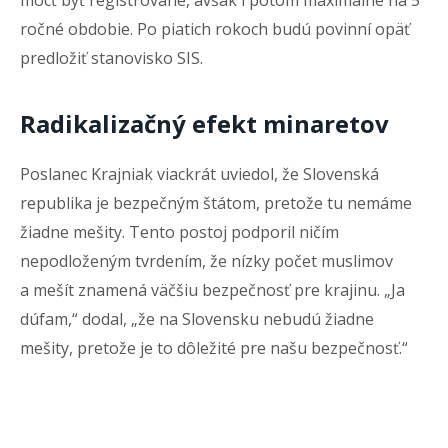
môcť byť registrované, avšak i potom maximálne na 5
ročné obdobie. Po piatich rokoch budú povinní opäť
predložiť stanovisko SIS.
Radikalizačný efekt minaretov
Poslanec Krajniak viackrát uviedol, že Slovenská
republika je bezpečným štátom, pretože tu nemáme
žiadne mešity. Tento postoj podporil ničím
nepodloženým tvrdením, že nízky počet muslimov
a mešít znamená väčšiu bezpečnosť pre krajinu. „Ja
dúfam,“ dodal, „že na Slovensku nebudú žiadne
mešity, pretože je to dôležité pre našu bezpečnosť.“