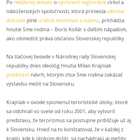
Po
nedávnej debate
o
sprísnení registrácie
cirkví a
náboženských spoločností, ktorá priniesla
vášnivé
diskusie
plné
urážok muslimov a islámu
, prichádza
hnutie Sme rodina – Boris Kollár s ďalším nápadom,
ako obmedziť práva občanov Slovenskej republiky.
Na tlačovej besede v Národnej rady Slovenskej
republiky dnes ideológ hnutia Milan Krajniak
predstavil
návrh, ktorým chce Sme rodina zakázať
výstavbu mešít na Slovensku.
Krajniak v úvode spomenul teroristické útoky, ktoré
sa odohrali vo svete od roku 2001, aby vytvoril
predstavu, že terorizmus sa postupne približuje už aj
k Slovensku. Hneď na to konštatoval, že v každej z
krajín, kde k útokom došlo, sa nachádzajú aj mešity.