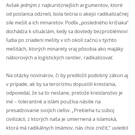
Avšak jedným z najkurióznejších argumentov, ktoré
od poslanca odzneli, bola teória o akejsi radikalizačnej
sile mešít a ich minaretov. Podľa „posledného križiaka“
dochádza k situáciám, kedy sa dovtedy bezproblémoví
ľudia po zriadení mešity v ich okolí začnú v týchto
mešitách, ktorých minarety vraj pôsobia ako majáky
náborových a logistických centier, radikalizovať.
Na otázky novinárov, či by predložil podobný zákon aj
v prípade, ak by sa terorizmu dopustili kresťania,
odpovedal, že sa to nestane, pretože kresťanstvo je
iné – tolerantné a islám používa násilie na
presadzovanie svojich cieľov. „Prebieha tu súboj
civilizácii, z ktorých naša je umiernená a islamská,
ktorá má radikálnych imámov, nás chce zničiť,“ uviedol