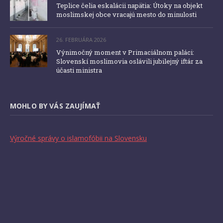
Teplice čelia eskalácii napätia: Útoky na objekt
moslimskej obce vracajú mesto do minulosti
26. FEBRUÁRA 2026
Výnimočný moment v Primaciálnom paláci:
Slovenskí moslimovia oslávili jubilejný iftár za
účasti ministra
MOHLO BY VÁS ZAUJÍMAŤ
Výročné správy o islamofóbii na Slovensku