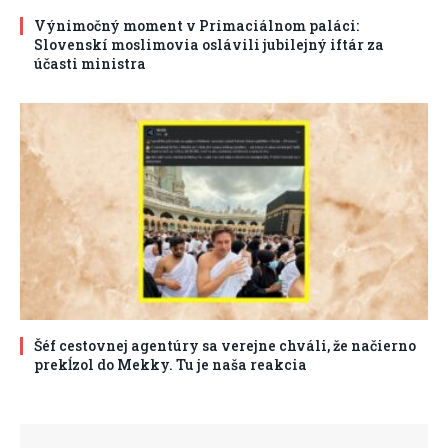
Výnimočný moment v Primaciálnom paláci:
Slovenskí moslimovia oslávili jubilejný iftár za
účasti ministra
Šéf cestovnej agentúry sa verejne chváli, že načierno
prekĺzol do Mekky. Tu je naša reakcia