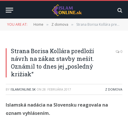
YOU ARE AT:
Home
Z domova
Strana Borisa Kollára predloží návrh na zákaz stavby mešít. Oznámil to dnes jej „posledný križiak“
»
»
Strana Borisa Kollára predloží
0
návrh na zákaz stavby mešít.
Oznámil to dnes jej „posledný
križiak“
BY
ISLAMONLINE.SK
ON
28. FEBRUÁRA 2017
Z DOMOVA
Islamská nadácia na Slovensku reagovala na
oznam vyhlásením.