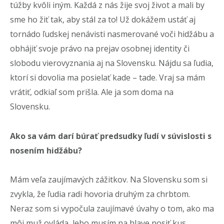
túžby kvôli iným. Každá z nás žije svoj život a mali by
sme ho žiť tak, aby stál za to! Už dokážem ustáť aj
tornádo ľudskej nenávisti nasmerované voči hidžábu a
obhájiť svoje právo na prejav osobnej identity či
slobodu vierovyznania aj na Slovensku.
Nájdu sa ľudia,
ktorí si dovolia ma posielať kade – tade. Vraj sa mám
vrátiť, odkiaľ som prišla. Ale ja som doma na
Slovensku.
Ako sa vám darí búrať predsudky ľudí v súvislosti s
nosením hidžábu?
Mám veľa zaujímavých zážitkov. Na Slovensku som si
zvykla, že ľudia radi hovoria druhým za chrbtom.
Neraz som si vypočula zaujímavé úvahy o tom, ako ma
môj muž ovláda, lebo musím na hlave nosiť kus