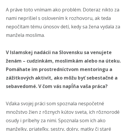
A práve toto vnímam ako problém. Doteraz nikto za
nami neprišiel s oslovením k rozhovoru, ak teda
nepočítam tému únosov detí, kedy sa žena vydala za
manžela moslima.
V Islamskej nadácii na Slovensku sa venujete
ženám – cudzinkám, moslimkám alebo na úteku.
Pomáhate im prostredníctvom mentoringu a
zážitkových aktivít, ako môžu byť sebestačné a
sebavedomé. V čom vás napĺňa vaša práca?
Vďaka svojej práci som
spoznala nespočetné
množstvo žien z rôznych kútov sveta, ich rôznorodé
osudy i príbehy za nimi. Spoznala som ich ako
manželky, priateľky, sestry, dcéry, matky či staré