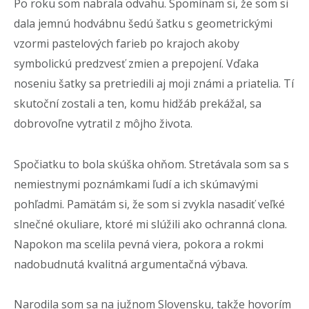
Po roku som nabrala odvahu. Spomínam si, že som si
dala jemnú hodvábnu šedú šatku s geometrickými
vzormi pastelových farieb po krajoch akoby
symbolickú predzvesť zmien a prepojení. Vďaka
noseniu šatky sa pretriedili aj moji známi a priatelia. Tí
skutoční zostali a ten, komu hidžáb prekážal, sa
dobrovoľne vytratil z môjho života.
Spočiatku to bola skúška ohňom. Stretávala som sa s
nemiestnymi poznámkami ľudí a ich skúmavými
pohľadmi. Pamätám si, že som si zvykla nasadiť veľké
slnečné okuliare, ktoré mi slúžili ako ochranná clona.
Napokon
ma scelila pevná viera, pokora a rokmi
nadobudnutá kvalitná argumentačná výbava.
Narodila som sa na južnom Slovensku, takže hovorím