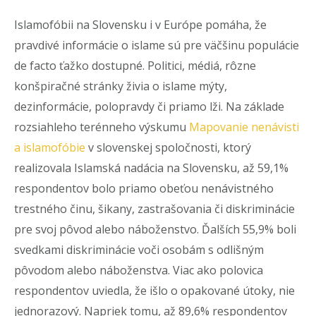
Islamofóbii na Slovensku i v Európe pomáha, že
pravdivé informácie o islame sú pre väčšinu populácie
de facto
ťažko dostupné. Politici, médiá, rôzne
konšpiračné stránky živia o islame mýty,
dezinformácie, polopravdy či priamo lži. Na základe
rozsiahleho terénneho výskumu
Mapovanie nenávisti
a islamofóbie
v slovenskej spoločnosti, ktorý
realizovala Islamská nadácia na Slovensku, až
59,1%
respondentov bolo priamo obeťou nenávistného
trestného činu, šikany, zastrašovania či diskriminácie
pre svoj pôvod alebo náboženstvo. Ďalších 55,9% boli
svedkami diskriminácie voči osobám s odlišným
pôvodom alebo náboženstva. Viac ako polovica
respondentov uviedla, že išlo o opakované útoky, nie
jednorazový. Napriek tomu, až 89,6% respondentov