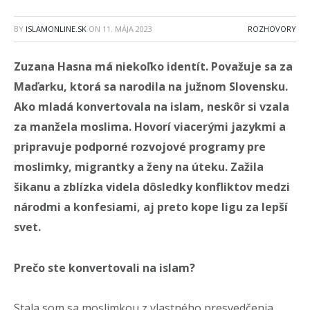
BY
ISLAMONLINE.SK
ON
11. MÁJA 2023
ROZHOVORY
Zuzana Hasna
má niekoľko identít. Považuje sa za
Maďarku, ktorá sa narodila na južnom Slovensku.
Ako mladá konvertovala na islam, neskôr si vzala
za manžela moslima. Hovorí viacerými jazykmi a
pripravuje podporné rozvojové programy pre
moslimky, migrantky a ženy na úteku. Zažila
šikanu a zblízka videla dôsledky konfliktov medzi
národmi a konfesiami, aj preto kope ligu za lepší
svet.
Prečo ste konvertovali na islam?
Stala som sa moslimkou z vlastného presvedčenia.