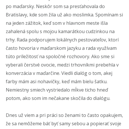
po maďarsky. Neskôr som sa presťahovala do
Bratislavy, kde som žila už ako moslimka. Spomínam si
na jeden zážitok, keď som v hlavnom meste išla
zahalená spolu s mojou kamarátkou cudzinkou na
trhy. Rada podporujem lokálnych pestovateľov, ktorí
často hovoria v maďarskom jazyku a rada využívam
túto príležitosť na spoločné rozhovory. Ako sme si
vyberali čerstvé ovocie, medzi trhovníkmi prebehla v
konverzácia v maďarčine. Viedli dialóg o tom, akej
farby mám asi nohavičky, keď mám bielu šatku.
Nemiestny smiech vystriedalo mĺkve ticho hneď
potom, ako som im nečakane skočila do dialógu.
Dnes už viem a pri práci so ženami to často opakujem,
že sa nemôžeme báť byť samy sebou a popierať svoje