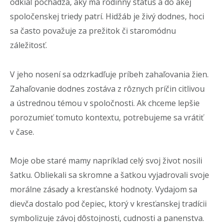
odkiaľ pochádza, aký má rodinný status a do akej
spoločenskej triedy patrí. Hidžáb je
živý dodnes, hoci
sa často považuje za prežitok či staromódnu
záležitosť.
V jeho nosení sa odzrkadľuje príbeh zahaľovania žien.
Zahaľovanie dodnes zostáva z rôznych príčin citlivou
a ústrednou témou v spoločnosti. Ak chceme lepšie
porozumieť tomuto kontextu, potrebujeme sa vrátiť
v čase.
Moje obe staré mamy napríklad celý svoj život nosili
šatku. Obliekali sa skromne a šatkou vyjadrovali svoje
morálne zásady a kresťanské hodnoty. Vydajom sa
dievča dostalo pod čepiec, ktorý v kresťanskej tradícii
symbolizuje závoj dôstojnosti, cudnosti a panenstva.