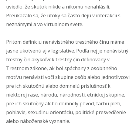
uviedlo, že skutok nikde a nikomu nenahlásili.
Preukázalo sa, že útoky sa často dejú v interakcii s
neznámymi a vo virtualnom svete.
Pritom definíciu nenávistného trestného činu máme
jasne ukotvenú aj v legislatíve. Podľa nej je
nenávistný
trestný čin akýkoľvek trestný čin definovaný v
Trestnom zákone, ak bol spáchaný z osobitného
motívu nenávisti voči skupine osôb alebo jednotlivcovi
pre ich skutočnú alebo domnelú príslušnosť k
niektorej rase, národu, národnosti, etnickej skupine,
pre ich skutočný alebo domnelý pôvod, farbu pleti,
pohlavie, sexuálnu orientáciu, politické presvedčenie
alebo náboženské vyznanie.