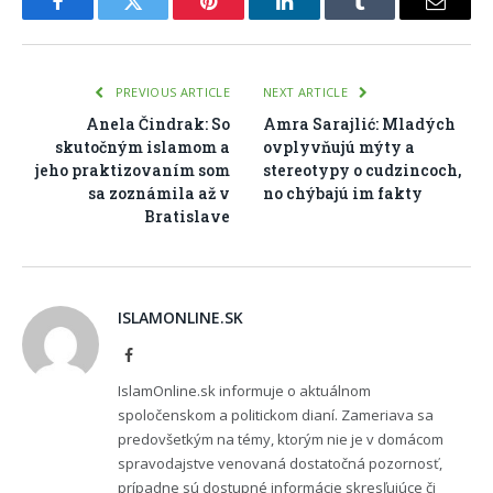
Facebook
Twitter
Pinterest
LinkedIn
Tumblr
Email
PREVIOUS ARTICLE
NEXT ARTICLE
Anela Čindrak: So
Amra Sarajlić: Mladých
skutočným islamom a
ovplyvňujú mýty a
jeho praktizovaním som
stereotypy o cudzincoch,
sa zoznámila až v
no chýbajú im fakty
Bratislave
ISLAMONLINE.SK
Facebook
IslamOnline.sk informuje o aktuálnom
spoločenskom a politickom dianí. Zameriava sa
predovšetkým na témy, ktorým nie je v domácom
spravodajstve venovaná dostatočná pozornosť,
prípadne sú dostupné informácie skresľujúce či