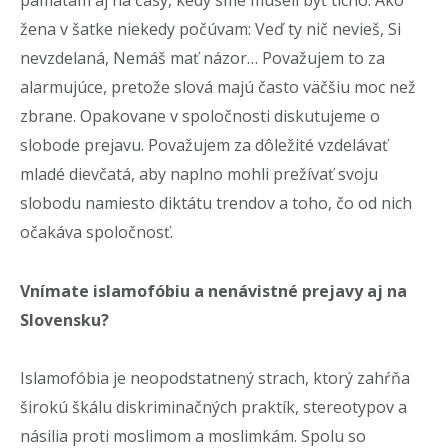
žena v šatke niekedy počúvam: Veď ty nič nevieš, Si
nevzdelaná, Nemáš mať názor… Považujem to za
alarmujúce, pretože slová majú často väčšiu moc než
zbrane. Opakovane v spoločnosti diskutujeme o
slobode prejavu. Považujem za dôležité vzdelávať
mladé dievčatá, aby naplno mohli prežívať svoju
slobodu namiesto diktátu trendov a toho, čo od nich
očakáva spoločnosť.
Vnímate islamofóbiu a nenávistné prejavy aj na
Slovensku?
Islamofóbia je neopodstatnený strach, ktorý zahŕňa
širokú škálu diskriminačných praktík, stereotypov a
násilia proti moslimom a moslimkám. Spolu so