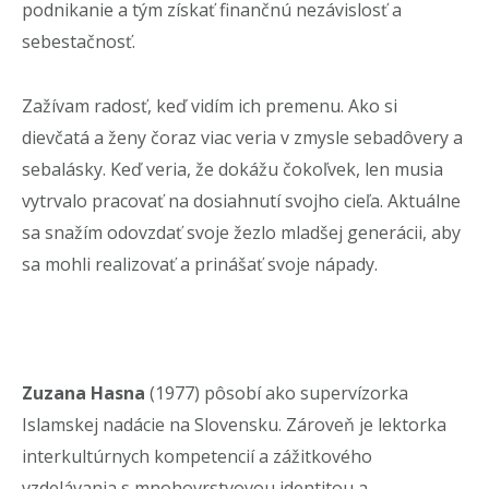
podnikanie a tým získať finančnú nezávislosť a
sebestačnosť.
Zažívam radosť, keď vidím ich premenu. Ako si
dievčatá a ženy čoraz viac veria v zmysle sebadôvery a
sebalásky. Keď veria, že dokážu čokoľvek, len musia
vytrvalo pracovať na dosiahnutí svojho cieľa. Aktuálne
sa snažím odovzdať svoje žezlo mladšej generácii, aby
sa mohli realizovať a prinášať svoje nápady.
Zuzana Hasna
(1977) pôsobí ako supervízorka
Islamskej nadácie na Slovensku. Zároveň je lektorka
interkultúrnych kompetencií a zážitkového
vzdelávania s mnohovrstvovou identitou a