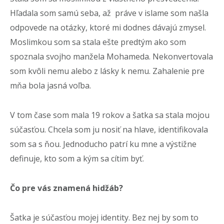
Hľadala som samú seba, až práve v islame som našla
odpovede na otázky, ktoré mi dodnes dávajú zmysel.
Moslimkou som sa stala ešte predtým ako som
spoznala svojho manžela Mohameda. Nekonvertovala
som kvôli nemu alebo z lásky k nemu. Zahalenie pre
mňa bola jasná voľba.
V tom čase som mala 19 rokov a šatka sa stala mojou
súčasťou. Chcela som ju nosiť na hlave, identifikovala
som sa s ňou. Jednoducho patrí ku mne a výstižne
definuje, kto som a kým sa cítim byť.
Čo pre vás znamená hidžáb?
Šatka je súčasťou mojej identity. Bez nej by som to