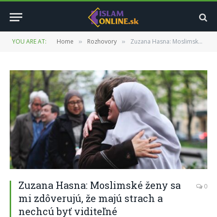
YOU ARE AT:
Home
Rozhovory
Zuzana Hasna: Moslimské ženy sa mi zdôverujú, že majú strach a nechcú byť viditeľné
»
»
Zuzana Hasna: Moslimské ženy sa
0
mi zdôverujú, že majú strach a
nechcú byť viditeľné