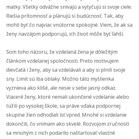
matky. Všetky odvážne snívajú a vytyčujú si svoje ciele.
Riešia prítomnosť a plánujú si budúcnosť. Tak, aby
mohli byť čo najviac vnútorne spokojné. Viem, že ak sa
ženy navzájom podporujú, ich život môže byť ľahší.
Som toho názoru, že vzdelaná žena je dôležitým
článkom vzdelanej spoločnosti. Preto motivujem
dievčatá i ženy, aby sa vzdelávali a aby si plnili svoje
sny. Limit sú iba oblaky. Možno táto myšlienka
vyznieva ako klišé, ale nesie v sebe jasný odkaz.
Viaceré ženy, ktoré nemali ukončené vzdelanie alebo
túžili po vysokej škole, sa práve vďaka podpornej
skupine žien odhodlali ísť vpred. Mnohé si vzdelanie
dokončili, čo vnímam ako skvelé. Rozvojom zručností
sa mnohým z nich podarilo naštartovať vlastné