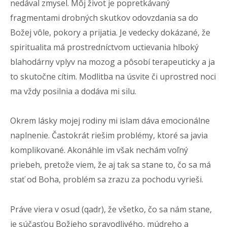
nedával zmysel. Môj život je popretkávaný
fragmentami drobných skutkov odovzdania sa do
Božej vôle, pokory a prijatia. Je vedecky dokázané, že
spiritualita má prostredníctvom uctievania hlboký
blahodárny vplyv na mozog a pôsobí terapeuticky a ja
to skutočne cítim.
Modlitba na úsvite či uprostred noci
ma vždy posilnia a dodáva mi silu.
Okrem lásky mojej rodiny mi islam dáva emocionálne
naplnenie. Častokrát riešim problémy, ktoré sa javia
komplikované. Akonáhle im však nechám voľný
priebeh, pretože viem, že aj tak sa stane to, čo sa má
stať od Boha, problém sa zrazu za pochodu vyrieši.
Práve viera v osud (qadr), že všetko, čo sa nám stane,
je súčasťou Božieho spravodlivého, múdreho a