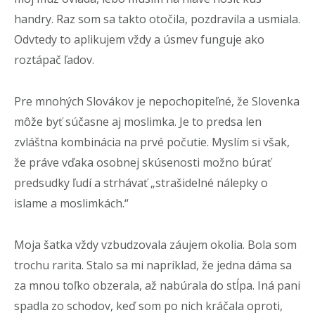
handry. Raz som sa takto otočila, pozdravila a usmiala.
Odvtedy to aplikujem vždy a úsmev funguje ako
roztápač ľadov.
Pre mnohých Slovákov je nepochopiteľné, že Slovenka
môže byť súčasne aj moslimka. Je to predsa len
zvláštna kombinácia na prvé počutie. Myslím si však,
že práve vďaka osobnej skúsenosti možno búrať
predsudky ľudí a strhávať „strašidelné nálepky o
islame a moslimkách.“
Moja šatka vždy vzbudzovala záujem okolia. Bola som
trochu rarita. Stalo sa mi napríklad, že jedna dáma sa
za mnou toľko obzerala, až nabúrala do stĺpa. Iná pani
spadla zo schodov, keď som po nich kráčala oproti,