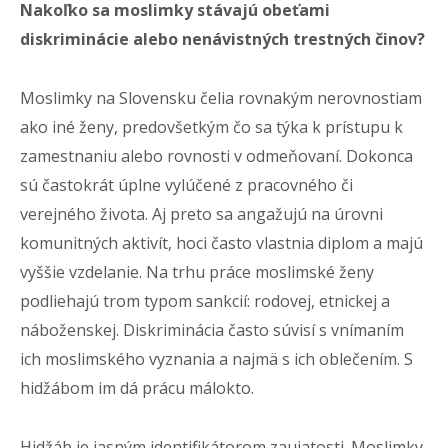
Nakoľko sa moslimky stávajú obeťami
diskriminácie alebo nenávistných trestných činov?
Moslimky na Slovensku čelia rovnakým nerovnostiam
ako iné ženy, predovšetkým čo sa týka k prístupu k
zamestnaniu alebo rovnosti v odmeňovaní. Dokonca
sú častokrát úplne vylúčené z pracovného či
verejného života. Aj preto sa angažujú na úrovni
komunitných aktivít, hoci často vlastnia diplom a majú
vyššie vzdelanie.
Na trhu práce moslimské ženy
podliehajú trom typom sankcií: rodovej, etnickej a
náboženskej. Diskriminácia často súvisí s vnímaním
ich moslimského vyznania a najmä s ich oblečením.
S
hidžábom im dá prácu málokto.
Hidžáb je jasným identifikátorom zaujatosti. Moslimky