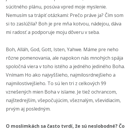
súcitného plánu, posúva vpred moje myslenie.
Nemusím sa trápiť otázkami: Prečo práve ja? Čím som
si to zaslúžila? Boh je pre mňa kotvou, nádejou, dáva
mi radosť a podporuje moju dôveru v seba.
Boh, Alláh, God, Gott, Isten, Yahwe. Máme pre neho
rôzne pomenovania, ale napokon nás mnohých spája
spoločná viera v toho istého a jedného jediného Boha.
Vnímam Ho ako najvyššieho, najmilosrdnejšieho a
najmilostivejšieho. To sú len tri z celkových 99
vznešených mien Boha v islame. Je tiež ochrancom,
najštedrejším, všepočujúcim, všeznalým, vševidiacim,
prvým aj posledným.
O moslimkách sa často tvrdí, že sú neslobodné? Čo