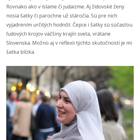
Rovnako ako v islame či judaizme. Aj židovské ženy
nosia šatky či parochne už stáročia. Sú pre nich
vyjadrením určitých hodnôt. Čepce i šatky sú súčasťou
ľudových krojov väčšiny krajín sveta, vrátane
Slovenska. Možno aj v reflexii týchto skutočností je mi
šatka blízka.