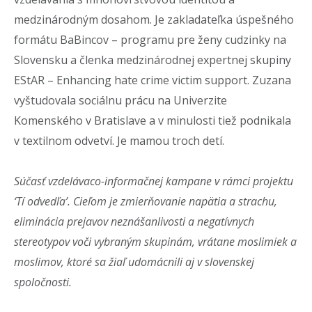
medzinárodným dosahom.
Je zakladateľka úspešného
formátu BaBincov – programu pre ženy cudzinky na
Slovensku a členka medzinárodnej expertnej skupiny
EStAR – Enhancing hate crime victim support.
Zuzana
vyštudovala sociálnu prácu na
Univerzite
Komenského v Bratislave a v minulosti tiež podnikala
v textilnom odvetví. Je mamou troch detí.
Súčasť vzdelávaco-informačnej kampane v rámci projektu
‘Tí odvedľa’. Cieľom je zmierňovanie napätia a strachu,
eliminácia prejavov neznášanlivosti a negatívnych
stereotypov voči vybraným skupinám, vrátane moslimiek a
moslimov, ktoré sa žiaľ udomácnili aj v slovenskej
spoločnosti.