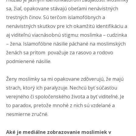
sa, žiaľ, opakovane stávajú obeťami nenávistných
trestných činov. Sú terčom islamofóbnych a
nenávistných skutkov pre ich okamžitú identifikáciu a
aj viditeľnú viacnásobnú stigmu: moslimka – cudzinka
– žena. Islamofóbne násilie páchané na moslimských
ženách sa pritom považuje za rasovo a rodovo
podmienené násilie.
Ženy moslimky sa mi opakovane zdôverujú, že majú
strach, ktorý ich paralyzuje. Nechcú byť súčasťou
verejného či spoločenského života a byť viditeľné. Je
to paradox, pretože mnohé z nich sú vzdelané a
nesmierne zručné.
Aké je mediálne zobrazovanie moslimiek v