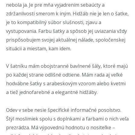
nebola ja. Je pre mňa vyjadrením sebaúcty a
zdržanlivosti smerom k iným.
Hidžáb nie je len o šatke,
je to kompatibilný súbor slušnosti, zjavu a
vystupovania. Farbu šatky a spôsob jej uviazania vždy
prispôsobujem svojej aktuálnej nálade, spoločenskej
situácii a miestam, kam idem.
V šatníku mám obojstranné bavlnené šály, ktoré majú
po každej strane odlišné odtiene. Mám rada aj veľké
hodvábne šatky s arabeskovým vzorom alebo kvetmi
a tiež jednofarebné a elegantné hidžáby.
Odev v sebe nesie špecifické informačné posolstvo.
Štýl moslim
iek spolu s doplnkami a farbami o nich veľa
prezrádza. Má výpovednú hodnotu o nositeľke –