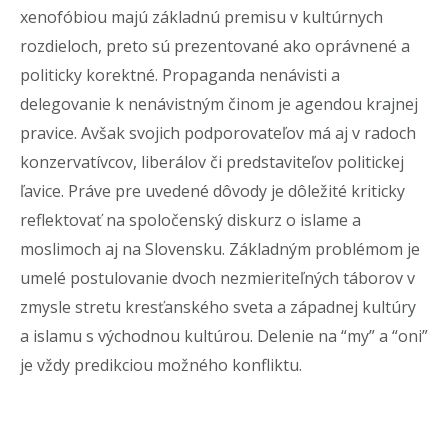
xenofóbiou majú základnú premisu v kultúrnych
rozdieloch, preto sú prezentované ako oprávnené a
politicky korektné. Propaganda nenávisti a
delegovanie k nenávistným činom je agendou krajnej
pravice. Avšak svojich podporovateľov má aj v radoch
konzervatívcov, liberálov či predstaviteľov politickej
ľavice. Práve pre uvedené dôvody je dôležité kriticky
reflektovať na spoločenský diskurz o islame a
moslimoch aj na Slovensku. Základným problémom je
umelé postulovanie dvoch nezmieriteľných táborov v
zmysle stretu kresťanského sveta a západnej kultúry
a islamu s východnou kultúrou. Delenie na “my” a “oni”
je vždy predikciou možného konfliktu.