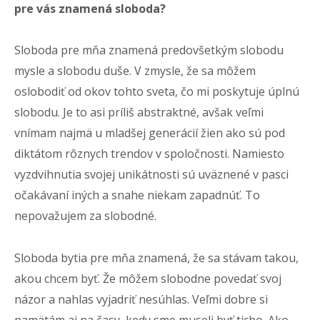
pre vás znamená sloboda?
Sloboda pre mňa znamená predovšetkým slobodu
mysle a slobodu duše. V zmysle, že sa môžem
oslobodiť od okov tohto sveta, čo mi poskytuje úplnú
slobodu. Je to asi príliš abstraktné, avšak veľmi
vnímam najmä u mladšej generácií žien ako sú pod
diktátom rôznych trendov v spoločnosti. Namiesto
vyzdvihnutia svojej unikátnosti sú uväznené v pasci
očakávaní iných a snahe niekam zapadnúť. To
nepovažujem za slobodné.
Sloboda bytia pre mňa znamená, že sa stávam takou,
akou chcem byť. Že môžem slobodne povedať svoj
názor a nahlas vyjadriť nesúhlas. Veľmi dobre si
pamätám aj na časy, kedy sme museli byť ticho. Ako