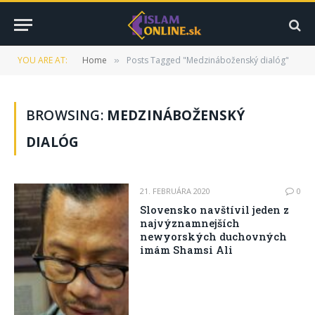
YOU ARE AT:
Home
Posts Tagged "Medzináboženský dialóg"
»
BROWSING:
MEDZINÁBOŽENSKÝ
DIALÓG
21. FEBRUÁRA 2020
0
Slovensko navštívil jeden z
najvýznamnejších
newyorských duchovných
imám Shamsi Ali