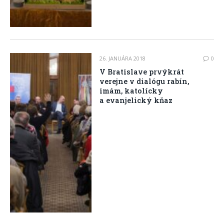
26. JANUÁRA 2018
0
V Bratislave prvýkrát
verejne v dialógu rabín,
imám, katolícky
a evanjelický kňaz