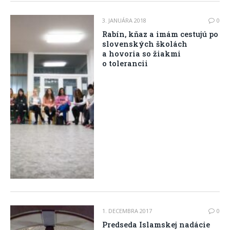
3. JANUÁRA 2018
0
Rabín, kňaz a imám cestujú po
slovenských školách
a hovoria so žiakmi
o tolerancii
1. DECEMBRA 2017
0
Predseda Islamskej nadácie