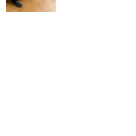
6. JANUÁRA 2017
0
8 akcií v roku 2016, ktoré
dokazujú, že aj u nás prebieha
medzináboženský dialóg