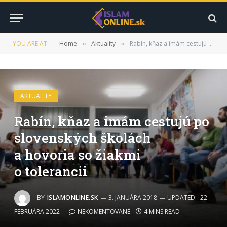
YOU ARE AT:
Home
Aktuality
Rabín, kňaz a imám cestujú po slovenských školách a hovoria so žiakmi o tolerancii
»
»
AKTUALITY
Rabín, kňaz a imám cestujú po
slovenských školách
a hovoria so žiakmi
o tolerancii
BY
ISLAMONLINE.SK
3. JANUÁRA 2018
UPDATED:
22.
FEBRUÁRA 2022
NEKOMENTOVANÉ
4 MINS READ