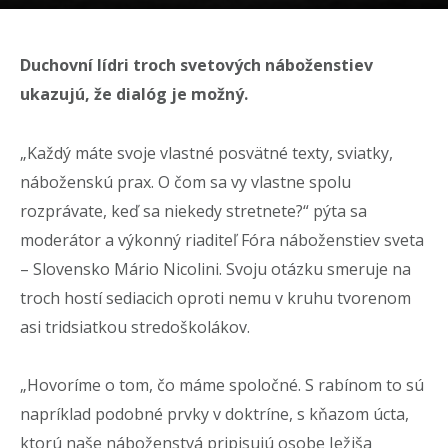
Duchovní lídri troch svetových náboženstiev
ukazujú, že dialóg je možný.
„Každý máte svoje vlastné posvätné texty, sviatky,
náboženskú prax. O čom sa vy vlastne spolu
rozprávate, keď sa niekedy stretnete?“ pýta sa
moderátor a výkonný riaditeľ Fóra náboženstiev sveta
– Slovensko Mário Nicolini. Svoju otázku smeruje na
troch hostí sediacich oproti nemu v kruhu tvorenom
asi tridsiatkou stredoškolákov.
„Hovoríme o tom, čo máme spoločné. S rabínom to sú
napríklad podobné prvky v doktríne, s kňazom úcta,
ktorú naše náboženstvá pripisujú osobe Ježiša