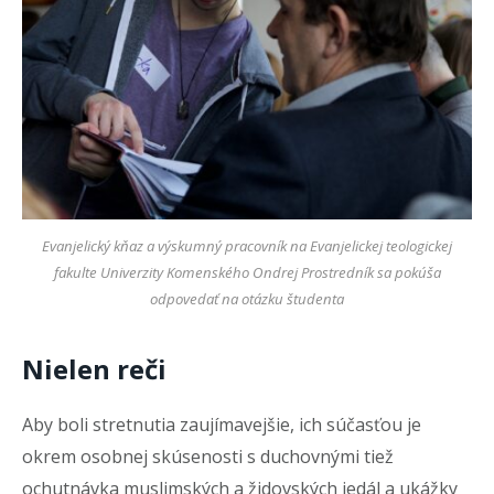
Evanjelický kňaz a výskumný pracovník na Evanjelickej teologickej
fakulte Univerzity Komenského Ondrej Prostredník sa pokúša
odpovedať na otázku študenta
Nielen reči
Aby boli stretnutia zaujímavejšie, ich súčasťou je
okrem osobnej skúsenosti s duchovnými tiež
ochutnávka muslimských a židovských jedál a ukážky