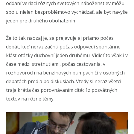
oddaní veriaci rôznych svetových náboženstiev môžu
spolu nielen bezproblémovo vychádzať, ale byť navyše
jeden pre druhého obohatením.
Že to tak naozaj je, sa prejavuje aj priamo počas
debát, keď neraz začnú počas odpovedí spontánne
klásť otázky duchovní jeden druhému. Vidieť to však i v
čase medzi stretnutiami, počas cestovania, v
rozhovoroch na benzínových pumpách či v osobných
debatách pred a po diskusiách. Vtedy si neraz všetci
traja krátia čas porovnávaním citácií z posvätných
textov na rôzne témy.