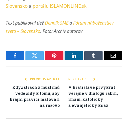
Slovensko
a
portálu ISLAMONLINE.sk
.
Text publikoval tiež
Denník SME
a
Fórum náboženstiev
sveta – Slovensko
. Foto: Archív autorov
Facebook
Twitter
Pinterest
LinkedIn
Tumblr
Email
PREVIOUS ARTICLE
NEXT ARTICLE
Když strach z muslimů
V Bratislave prvýkrát
vede židy k tomu, aby
verejne v dialógu rabín,
krajní pravici malovali
imám, katolícky
na růžovo
a evanjelický kňaz