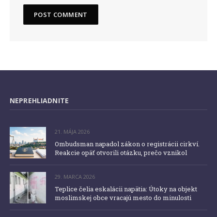
NEPREHLIADNITE
21. MÁJA 2026
Ombudsman napadol zákon o registrácii cirkví.
Reakcie opäť otvorili otázku, prečo vznikol
29. MARCA 2026
Teplice čelia eskalácii napätia: Útoky na objekt
moslimskej obce vracajú mesto do minulosti