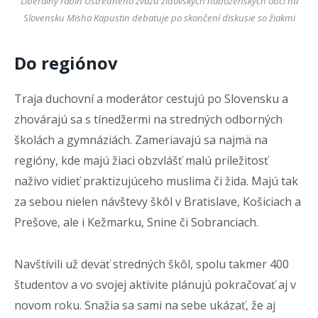
Liberálny rabín Ústredného zväzu židovských náboženských obcí na
Slovensku Misha Kapustin debatuje po skončení diskusie so žiakmi
Do regiónov
Traja duchovní a moderátor cestujú po Slovensku a
zhovárajú sa s tínedžermi na stredných odborných
školách a gymnáziách. Zameriavajú sa najmä na
regióny, kde majú žiaci obzvlášť malú príležitosť
naživo vidieť praktizujúceho muslima či žida. Majú tak
za sebou nielen návštevy škôl v Bratislave, Košiciach a
Prešove, ale i Kežmarku, Snine či Sobranciach.
Navštívili už deväť stredných škôl, spolu takmer 400
študentov a vo svojej aktivite plánujú pokračovať aj v
novom roku. Snažia sa sami na sebe ukázať, že aj