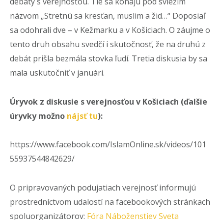
debaty s verejnosťou. Tie sa konajú pod sviežim
názvom „Stretnú sa kresťan, muslim a žid…“ Doposiaľ
sa odohrali dve – v Kežmarku a v Košiciach. O záujme o
tento druh obsahu svedčí i skutočnosť, že na druhú z
debát prišla bezmála stovka ľudí. Tretia diskusia by sa
mala uskutočniť v januári.
Úryvok z diskusie s verejnosťou v Košiciach (ďalšie
úryvky možno
nájsť tu
):
https://www.facebook.com/IslamOnline.sk/videos/101
55937544842629/
O pripravovaných podujatiach verejnosť informujú
prostredníctvom udalostí na facebookových stránkach
spoluorganizátorov:
Fóra Náboženstiev Sveta