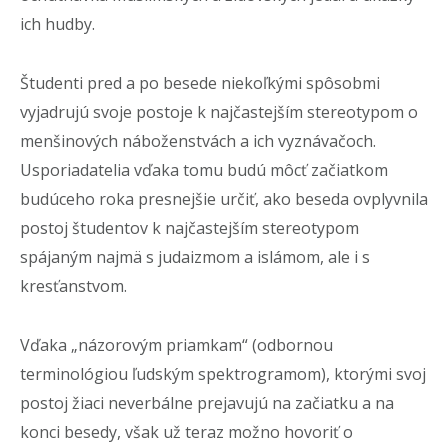
ich hudby.
Študenti pred a po besede niekoľkými spôsobmi
vyjadrujú svoje postoje k najčastejším stereotypom o
menšinových náboženstvách a ich vyznávačoch.
Usporiadatelia vďaka tomu budú môcť začiatkom
budúceho roka presnejšie určiť, ako beseda ovplyvnila
postoj študentov k najčastejším stereotypom
spájaným najmä s judaizmom a islámom, ale i s
kresťanstvom.
Vďaka „názorovým priamkam“ (odbornou
terminológiou ľudským spektrogramom), ktorými svoj
postoj žiaci neverbálne prejavujú na začiatku a na
konci besedy, však už teraz možno hovoriť o