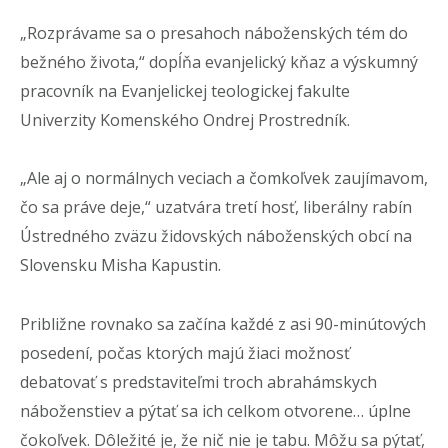
„Rozprávame sa o presahoch náboženských tém do
bežného života,“ dopĺňa evanjelický kňaz a výskumný
pracovník na Evanjelickej teologickej fakulte
Univerzity Komenského Ondrej Prostredník.
„Ale aj o normálnych veciach a čomkoľvek zaujímavom,
čo sa práve deje,“ uzatvára tretí hosť, liberálny rabín
Ústredného zväzu židovských náboženských obcí na
Slovensku Misha Kapustin.
Približne rovnako sa začína každé z asi 90-minútových
posedení, počas ktorých majú žiaci možnosť
debatovať s predstaviteľmi troch abrahámskych
náboženstiev a pýtať sa ich celkom otvorene… úplne
čokoľvek. Dôležité je, že nič nie je tabu. Môžu sa pýtať,