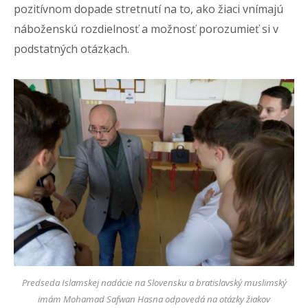
pozitívnom dopade stretnutí na to, ako žiaci vnímajú
náboženskú rozdielnosť a možnosť porozumieť si v
podstatných otázkach.
Predseda Islamskej nadácie na Slovensku a bratislavský muslimský
imám Mohamad Safwan Hasna odpovedá na otázky žiakov