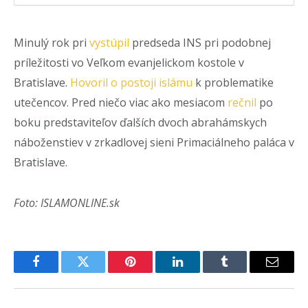
Minulý rok pri
vystúpil
predseda INS pri podobnej
príležitosti vo Veľkom evanjelickom kostole v
Bratislave.
Hovoril o postoji islámu
k problematike
utečencov. Pred niečo viac ako mesiacom
rečnil
po
boku predstaviteľov ďalších dvoch abrahámskych
náboženstiev v zrkadlovej sieni Primaciálneho paláca v
Bratislave.
Foto: ISLAMONLINE.sk
Facebook
Twitter
Pinterest
LinkedIn
Tumblr
Email