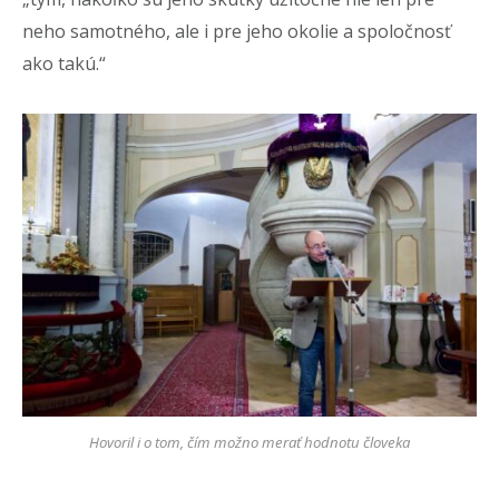
neho samotného, ale i pre jeho okolie a spoločnosť
ako takú.“
Hovoril i o tom, čím možno merať hodnotu človeka