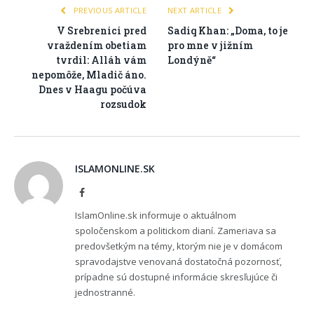
PREVIOUS ARTICLE
NEXT ARTICLE
V Srebrenici pred
Sadiq Khan: „Doma, to je
vraždením obetiam
pro mne v jižním
tvrdil: Alláh vám
Londýně“
nepomôže, Mladič áno.
Dnes v Haagu počúva
rozsudok
ISLAMONLINE.SK
Facebook
IslamOnline.sk informuje o aktuálnom
spoločenskom a politickom dianí. Zameriava sa
predovšetkým na témy, ktorým nie je v domácom
spravodajstve venovaná dostatočná pozornosť,
prípadne sú dostupné informácie skresľujúce či
jednostranné.