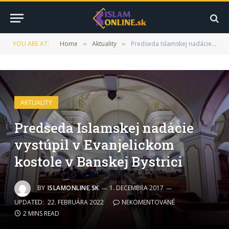
YOU ARE AT:
Home
Aktuality
Predseda Islamskej nadácie vystúpil v Evanjelickom kostole v Banskej Bystrici
»
»
AKTUALITY
Predseda Islamskej nadácie
vystúpil v Evanjelickom
kostole v Banskej Bystrici
BY
ISLAMONLINE.SK
1. DECEMBRA 2017
UPDATED:
22. FEBRUÁRA 2022
NEKOMENTOVANÉ
2 MINS READ