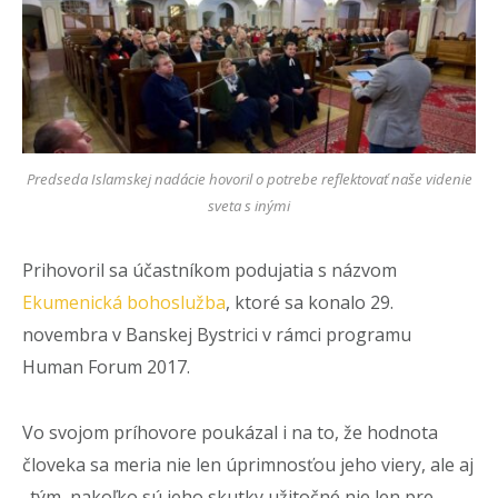
Predseda Islamskej nadácie hovoril o potrebe reflektovať naše videnie
sveta s inými
Prihovoril sa účastníkom podujatia s názvom
Ekumenická bohoslužba
, ktoré sa konalo 29.
novembra v Banskej Bystrici v rámci programu
Human Forum 2017.
Vo svojom príhovore poukázal i na to, že hodnota
človeka sa meria nie len úprimnosťou jeho viery, ale aj
„tým, nakoľko sú jeho skutky užitočné nie len pre