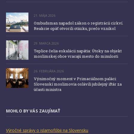
21. MÁJA 2026
Ombudsman napadol zákon o registrácii cirkví.
Reakcie opäť otvorili otázku, prečo vznikol
29. MARCA 2026
Teplice čelia eskalácii napätia: Útoky na objekt
moslimskej obce vracajú mesto do minulosti
26. FEBRUÁRA 2026
Výnimočný moment v Primaciálnom paláci:
Slovenskí moslimovia oslávili jubilejný iftár za
účasti ministra
MOHLO BY VÁS ZAUJÍMAŤ
Výročné správy o islamofóbii na Slovensku