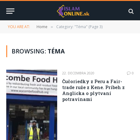
YOU ARE AT:
Home
Category: "Téma" (Page 3)
»
BROWSING:
TÉMA
22. DECEMBRA 2020
0
Čučoriedky z Peru a Fair-
trade ruže z Kene. Príbeh z
Anglicka o plytvaní
potravinami