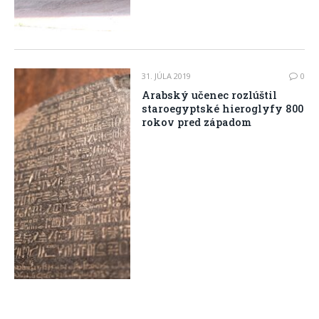
31. JÚLA 2019
0
Arabský učenec rozlúštil
staroegyptské hieroglyfy 800
rokov pred západom