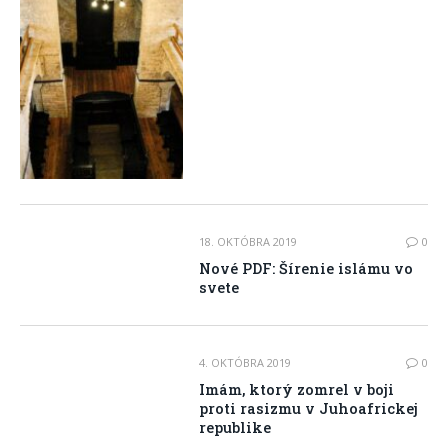
18. OKTÓBRA 2019
0
Nové PDF: Šírenie islámu vo
svete
4. OKTÓBRA 2019
0
Imám, ktorý zomrel v boji
proti rasizmu v Juhoafrickej
republike