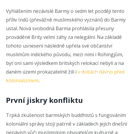
Vyhlášením nezávislé Barmy o sedm let později tento
příliv Indů (převážně muslimského vyznání) do Barmy
ustal. Nová svobodná Barma prohlásila přesuny
prováděné Brity velmi záhy za nelegální. Na základě
tohoto usnesení následně upřela své občanství
muslimům indického původu, mezi nimi i Rohingjům,
byť oni sami výsledkem britských relokací nebyli a na
daném území prokazatelně žili i
v dobách dávno před
kolonializmem
.
První jiskry konfliktu
Trpká zkušenost barmských buddhistů s fungováním
koloniální správy stojí patrně v základech jejich dnešní
nenávisti vůči muslimským obyvatelům kulturně a