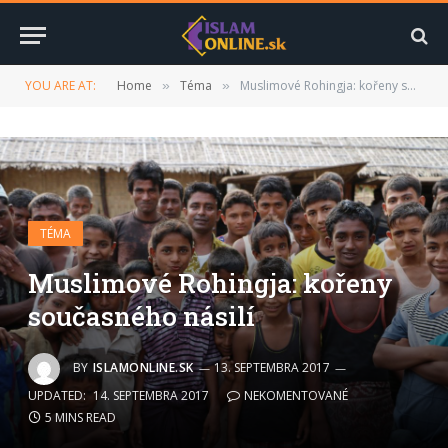
YOU ARE AT:
Home
Téma
Muslimové Rohingja: kořeny současného násilí
»
»
TÉMA
Muslimové Rohingja: kořeny
současného násilí
BY
ISLAMONLINE.SK
13. SEPTEMBRA 2017
UPDATED:
14. SEPTEMBRA 2017
NEKOMENTOVANÉ
5 MINS READ