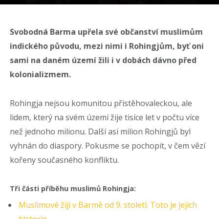
Svobodná Barma upřela své občanství muslimům
indického původu, mezi nimi i Rohingjům, byť oni
sami na daném území žili i v dobách dávno před
kolonializmem.
Rohingja nejsou komunitou přistěhovaleckou, ale
lidem, který na svém území žije tisíce let v počtu více
než jednoho milionu. Další asi milion Rohingjů byl
vyhnán do diaspory. Pokusme se pochopit, v čem vězí
kořeny současného konfliktu.
Tři části příběhu muslimů Rohingja:
Muslimové žijí v Barmě od 9. století. Toto je jejich