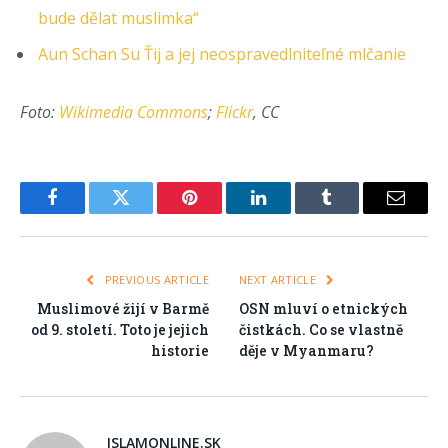
bude dělat muslimka“
Aun Schan Su Ťij a jej neospravedlniteľné mlčanie
Foto:
Wikimedia Commons
;
Flickr
, CC
Facebook
Twitter
Pinterest
LinkedIn
Tumblr
Email
PREVIOUS ARTICLE
NEXT ARTICLE
Muslimové žijí v Barmě
OSN mluví o etnických
od 9. století. Toto je jejich
čistkách. Co se vlastně
historie
děje v Myanmaru?
ISLAMONLINE.SK