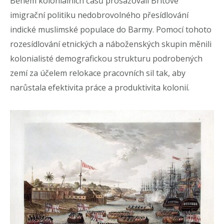
Během koloniálních časů prosazovali Britové
imigrační politiku nedobrovolného přesídlování
indické muslimské populace do Barmy. Pomocí tohoto
rozesídlování etnických a náboženských skupin měnili
kolonialisté demografickou strukturu podrobených
zemí za účelem relokace pracovních sil tak, aby
narůstala efektivita práce a produktivita kolonií.