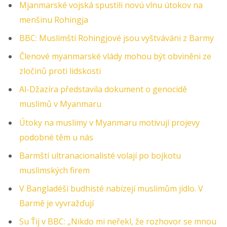
Mjanmarské vojská spustili novú vlnu útokov na
menšinu Rohingja
BBC: Muslimští Rohingjové jsou vyštváváni z Barmy
Členové myanmarské vlády mohou být obviněni ze
zločinů proti lidskosti
Al-Džazíra představila dokument o genocidě
muslimů v Myanmaru
Útoky na muslimy v Myanmaru motivují projevy
podobné těm u nás
Barmští ultranacionalisté volají po bojkotu
muslimských firem
V Bangladéši budhisté nabízejí muslimům jídlo. V
Barmě je vyvražďují
Su Ťij v BBC: „Nikdo mi neřekl, že rozhovor se mnou