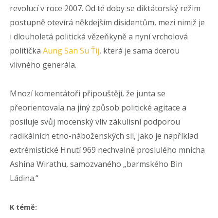
revolucí v roce 2007. Od té doby se diktátorský režim
postupně otevírá někdejším disidentům, mezi nimiž je
i dlouholetá politická vězeňkyně a nyní vrcholová
politička
Aung San Su Ťij
, která je sama dcerou
vlivného generála.
Mnozí komentátoři připouštějí, že junta se
přeorientovala na jiný způsob politické agitace a
posiluje svůj mocenský vliv zákulisní podporou
radikálních etno-náboženských sil, jako je například
extrémistické Hnutí 969 nechvalně proslulého mnicha
Ashina Wirathu, samozvaného „barmského Bin
Ládina.“
K témě: