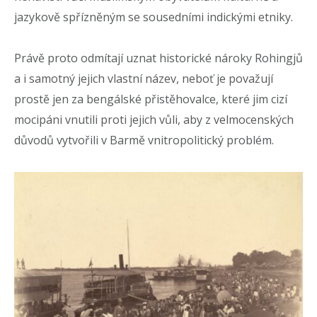
jazykově spřízněným se sousedními indickými etniky.
Právě proto odmítají uznat historické nároky Rohingjů
a i samotný jejich vlastní název, neboť je považují
prostě jen za bengálské přistěhovalce, které jim cizí
mocipáni vnutili proti jejich vůli, aby z velmocenských
důvodů vytvořili v Barmě vnitropolitický problém.