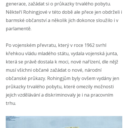
generace, zažádat si o průkazky trvalého pobytu.
Někteří Rohingjové v této době ale přece jen obdrželi i
barmské občanství a několik jich dokonce sloužilo i v
parlamentě.
Po vojenském převratu, který v roce 1962 svrhl
křehkou vládu mladého státu, vydala vojenská junta,
která se právě dostala k moci, nové nařízení, dle nějž
musí všichni občané zažádat o nové, národní
občanské průkazy. Rohingjům byly ovšem vydány jen
průkazky trvalého pobytu, které omezily možnosti
jejich vzdělávání a diskriminovaly je i na pracovním
trhu.