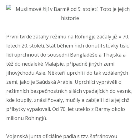
První tvrdé zátahy režimu na Rohingje začaly již v 70.
letech 20. století. Stát během nich donutil stovky tisíc
lidí uprchnout do sousední Bangladéše a Thajska a
též do nedaleké Malajsie, případně jiných zemí
jihovýchodu Asie. Někteří uprchli i do tak vzdálených
zemí, jako je Saúdská Arábie. Uprchlíci vyprávěli o
režimních bezpečnostních silách vpadajících do vesnic,
kde loupily, znásilňovaly, mučily a zabíjeli lidi a jejichž
příbytky vypalovali. Od 70. let uteklo z Barmy okolo
milionu Rohingjů.
Vojenská junta oficiálně padla s tzv. šafránovou