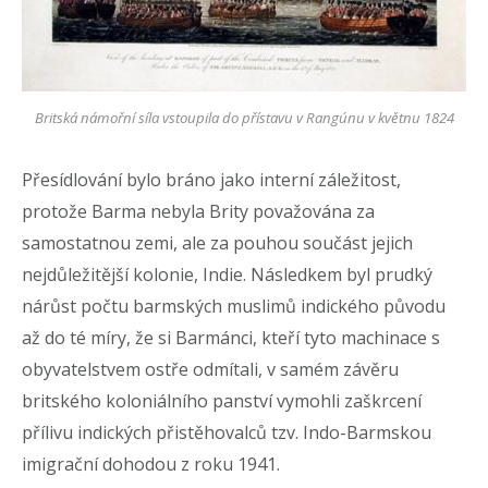
Britská námořní síla vstoupila do přístavu v Rangúnu v květnu 1824
Přesídlování bylo bráno jako interní záležitost,
protože Barma nebyla Brity považována za
samostatnou zemi, ale za pouhou součást jejich
nejdůležitější kolonie, Indie. Následkem byl prudký
nárůst počtu barmských muslimů indického původu
až do té míry, že si Barmánci, kteří tyto machinace s
obyvatelstvem ostře odmítali, v samém závěru
britského koloniálního panství vymohli zaškrcení
přílivu indických přistěhovalců tzv. Indo-Barmskou
imigrační dohodou z roku 1941.