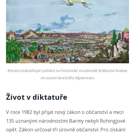
Kresba znázorňující pohled na historické muslimské království Arakan
na území dnešního Myanmaru
Život v diktatuře
V roce 1982 byl přijat nový zákon o občanství a mezi
135 uznanými národnostmi Barmy nebyli Rohingjové
opět. Zákon určoval tři úrovně občanství. Pro získání