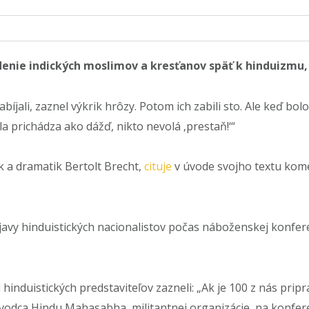
denie indických moslimov a kresťanov späť k hinduizmu
 zabíjali, zaznel výkrik hrôzy. Potom ich zabili sto. Ale keď 
la prichádza ako dážď, nikto nevolá ‚prestaň!‘“
k a dramatik Bertolt Brecht,
cituje
v úvode svojho textu kom
javy hinduistických nacionalistov počas náboženskej konfere
 hinduistických predstaviteľov zazneli: „Ak je 100 z nás prip
odca Hindu Mahasabha, militantnej organizácie, na konfere