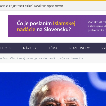
Ombudsman napadol zákon o registrácii cirkví. Reakcie opäť otvorili otázku, prečo vznikol
LITY
NÁZORY
TÉMA
ROZHOVORY
VY
 Post: V Indii sú výzvy na genocídu moslimov čoraz hlasnejšie