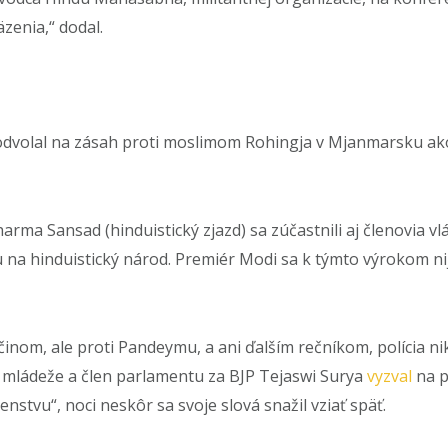
äzenia,“ dodal.
 odvolal na zásah proti moslimom Rohingja v Mjanmarsku ako 
arma Sansad (hinduistický zjazd) sa zúčastnili aj členovia 
u na hinduistický národ. Premiér Modi sa k týmto výrokom nijak
 činom, ale proti Pandeymu, a ani ďalším rečníkom, polícia n
mládeže a člen parlamentu za BJP Tejaswi Surya
vyzval
na p
stvu“, noci neskôr sa svoje slová snažil vziať späť.