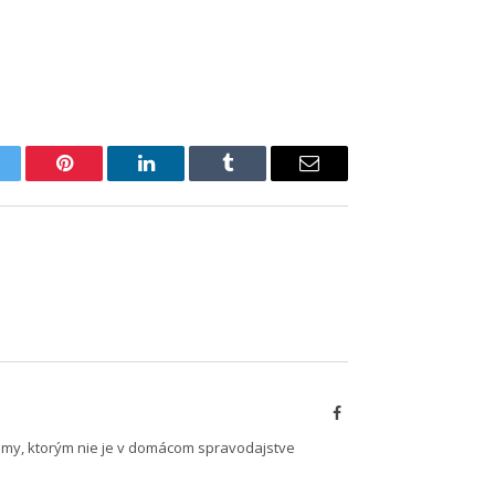
itter
Pinterest
LinkedIn
Tumblr
Email
Facebook
émy, ktorým nie je v domácom spravodajstve