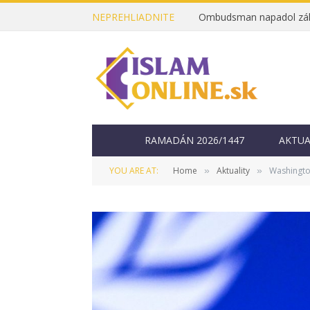
NEPREHLIADNITE
RAMADÁN 2026/1447
AKTUA
YOU ARE AT:
Home
Aktuality
Washington
»
»