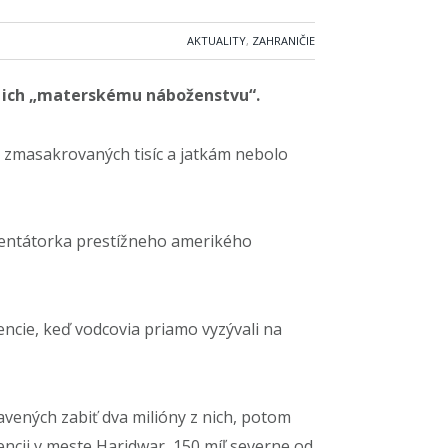
AKTUALITY
,
ZAHRANIČIE
, ich „materskému náboženstvu“.
bolo zmasakrovaných tisíc a jatkám nebolo
entátorka prestížneho amerikého
ncie, keď vodcovia priamo vyzývali na
ravených zabiť dva milióny z nich, potom
ncii v meste Haridwar, 150 míľ severne od