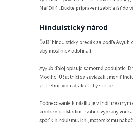
Naí Dillí. „Buďte pripravení zabiť a ísť do v
Hinduistický národ
Ďalší hinduistický predák sa podľa Ayyub
aby moslimov odohnali.
Ayyub ďalej opisuje samotné podujatie. Dh
Modiho. Účastníci sa zaviazali zmeniť Indi
potrebné vnímať ako tichý súhlas.
Podnecovanie k násiliu je v Indii trestným
konferencii Modim osobne vybraný vodca 
späť k hinduizmu, ich „materskému nábožen