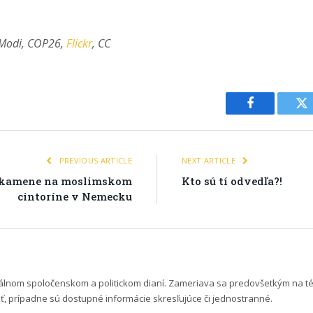
a Modi, COP26,
Flickr
, CC
Facebook
Tw
PREVIOUS ARTICLE
NEXT ARTICLE
é kamene na moslimskom
Kto sú tí odvedľa?!
cintoríne v Nemecku
uálnom spoločenskom a politickom dianí. Zameriava sa predovšetkým na t
 prípadne sú dostupné informácie skresľujúce či jednostranné.