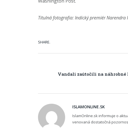
Washington Post.
Titulná fotografia: Indický premiér Narendr
SHARE.
Vandali zaútočili na náhrobn
ISLAMONLINE.SK
IslamOnline.sk informuje o akt
venovaná dostatočná pozornosť,