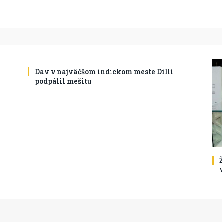
Dav v najväčšom indickom meste Dillí
podpálil mešitu