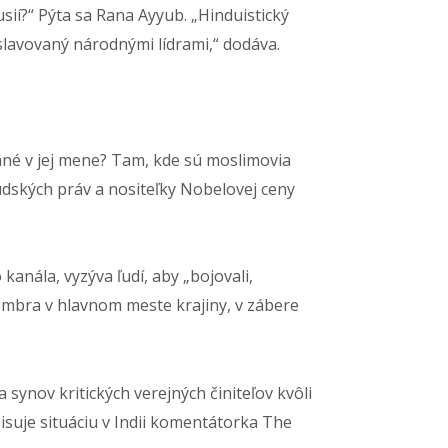
usií?“ Pýta sa Rana Ayyub. „Hinduistický
slavovaný národnými lídrami,“ dodáva.
tané v jej mene? Tam, kde sú moslimovia
 ľudských práv a nositeľky Nobelovej ceny
kanála, vyzýva ľudí, aby „bojovali,
ecembra v hlavnom meste krajiny, v zábere
synov kritických verejných činiteľov kvôli
suje situáciu v Indii komentátorka The