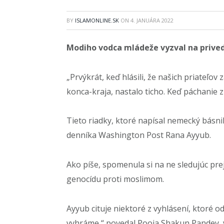
BY
ISLAMONLINE.SK
ON
4. JANUÁRA 2022
Modiho vodca mládeže vyzval na prive
„Prvýkrát, keď hlásili, že našich priateľov
konca-kraja, nastalo ticho. Keď páchanie z
Tieto riadky, ktoré napísal nemecký básni
denníka Washington Post Rana Ayyub.
Ako píše, spomenula si na ne sledujúc pre
genocídu proti moslimom.
Ayyub cituje niektoré z vyhlásení, ktoré od
vyhráme,“ povedal Pooja Shakun Pandey, v