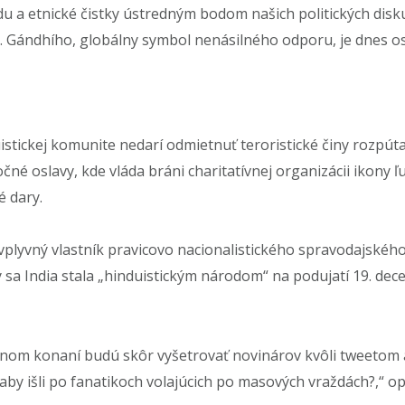
ídu a etnické čistky ústredným bodom našich politických disk
K. Gándhího, globálny symbol nenásilného odporu, je dnes o
duistickej komunite nedarí odmietnuť teroristické činy rozpú
nočné oslavy, kde vláda bráni charitatívnej organizácii ikony
 dary.
vplyvný vlastník pravicovo nacionalistického spravodajského 
aby sa India stala „hinduistickým národom“ na podujatí 19. d
stnom konaní budú skôr vyšetrovať novinárov kvôli tweetom a 
y išli po fanatikoch volajúcich po masových vraždách?,“ opi