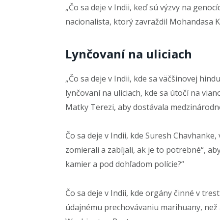
„Čo sa deje v Indii, keď sú výzvy na genoc
nacionalista, ktorý zavraždil Mohandasa 
Lynčovaní na uliciach
„Čo sa deje v Indii, kde sa väčšinovej hin
lynčovaní na uliciach, kde sa útočí na via
Matky Terezi, aby dostávala medzinárodné
Čo sa deje v Indii, kde Suresh Chavhanke, 
zomierali a zabíjali, ak je to potrebné“, 
kamier a pod dohľadom polície?“
Čo sa deje v Indii, kde orgány činné v tre
údajnému prechovávaniu marihuany, než ab