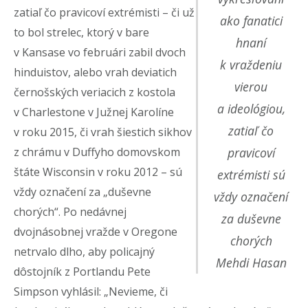
zatiaľ čo pravicoví extrémisti – či už
ako fanatici
to bol strelec, ktorý v bare
hnaní
v Kansase vo februári zabil dvoch
k vraždeniu
hinduistov, alebo vrah deviatich
vierou
černošských veriacich z kostola
a ideológiou,
v Charlestone v Južnej Karolíne
zatiaľ čo
v roku 2015, či vrah šiestich sikhov
z chrámu v Duffyho domovskom
pravicoví
štáte Wisconsin v roku 2012 – sú
extrémisti sú
vždy označení za „duševne
vždy označení
chorých“. Po nedávnej
za duševne
dvojnásobnej vražde v Oregone
chorých
netrvalo dlho, aby policajný
Mehdi Hasan
dôstojník z Portlandu Pete
Simpson vyhlásil: „Nevieme, či