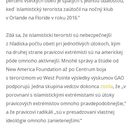
percent všetkých obetí je spätých s jednou udalosťou,
keď islamistický terorista zaútočil na nočný klub
v Orlande na Floride v roku 2016.“
Zdá sa, že islamistickí teroristi sú nebezpečnejší
z hľadiska počtu obetí pri jednotlivých útokoch, kým
na druhej strane pravicoví extrémisti sú na americkej
pôde omnoho aktívnejší. Mnohé správy a štúdie od
New America Foundation až po Centrum boja
s terorizmom vo West Pointe výsledky výskumov GAO
podporujú. Jedna skupina vedcov dokonca
zistila
, že „v
porovnaní s islamistickými extrémistami sú útoky
pravicových extrémistov omnoho pravdepodobnejšie,“
a že pravicoví radikáli „sú v presadzovaní vlastnej
ideológie omnoho zanietenejšími.“