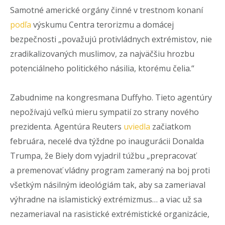
Samotné americké orgány činné v trestnom konaní
podľa
výskumu Centra terorizmu a domácej
bezpečnosti „považujú protivládnych extrémistov, nie
zradikalizovaných muslimov, za najväčšiu hrozbu
potenciálneho politického násilia, ktorému čelia.“
Zabudnime na kongresmana Duffyho. Tieto agentúry
nepožívajú veľkú mieru sympatií zo strany nového
prezidenta. Agentúra Reuters
uviedla
začiatkom
februára, necelé dva týždne po inaugurácii Donalda
Trumpa, že Biely dom vyjadril túžbu „prepracovať
a premenovať vládny program zameraný na boj proti
všetkým násilným ideológiám tak, aby sa zameriaval
výhradne na islamistický extrémizmus… a viac už sa
nezameriaval na rasistické extrémistické organizácie,