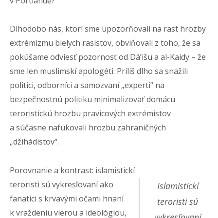
v Portlande?
Dlhodobo nás, ktorí sme upozorňovali na rast hrozby
extrémizmu bielych rasistov, obviňovali z toho, že sa
pokúšame odviesť pozornosť od Dá’išu a al-Kaidy – že
sme len muslimskí apologéti. Príliš dlho sa snažili
politici, odborníci a samozvaní „experti“ na
bezpečnostnú politiku minimalizovať domácu
teroristickú hrozbu pravicových extrémistov
a súčasne nafukovali hrozbu zahraničných
„džihádistov“.
Porovnanie a kontrast: islamistickí
teroristi sú vykresľovaní ako
Islamistickí
fanatici s krvavými očami hnaní
teroristi sú
k vraždeniu vierou a ideológiou,
vykresľovaní