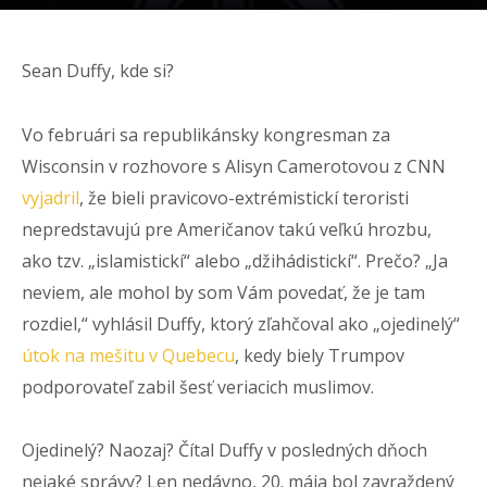
Sean Duffy, kde si?
Vo februári sa republikánsky kongresman za
Wisconsin v rozhovore s Alisyn Camerotovou z CNN
vyjadril
, že bieli pravicovo-extrémistickí teroristi
nepredstavujú pre Američanov takú veľkú hrozbu,
ako tzv. „islamistickí“ alebo „džihádistickí“. Prečo? „Ja
neviem, ale mohol by som Vám povedať, že je tam
rozdiel,“ vyhlásil Duffy, ktorý zľahčoval ako „ojedinelý“
útok na mešitu v Quebecu
, kedy biely Trumpov
podporovateľ zabil šesť veriacich muslimov.
Ojedinelý? Naozaj? Čítal Duffy v posledných dňoch
nejaké správy? Len nedávno, 20. mája bol zavraždený