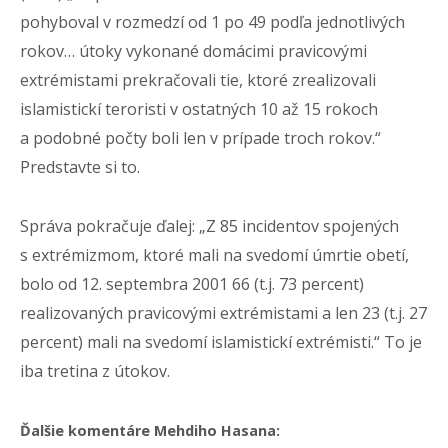
pohyboval v rozmedzí od 1 po 49 podľa jednotlivých
rokov… útoky vykonané domácimi pravicovými
extrémistami prekračovali tie, ktoré zrealizovali
islamistickí teroristi v ostatných 10 až 15 rokoch
a podobné počty boli len v prípade troch rokov.“
Predstavte si to.
Správa pokračuje ďalej: „Z 85 incidentov spojených
s extrémizmom, ktoré mali na svedomí úmrtie obetí,
bolo od 12. septembra 2001 66 (t.j. 73 percent)
realizovaných pravicovými extrémistami a len 23 (t.j. 27
percent) mali na svedomí islamistickí extrémisti.“ To je
iba tretina z útokov.
Ďalšie komentáre Mehdiho Hasana: