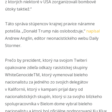
z ktorých niektoré v USA zorganizovali bombové
útoky taktiež.“
Táto správa stúpencov krajnej pravice náramne
potešila. „Donald Trump nás oslobodzuje,“
napísal
Andrew Anglin, editor neonacistického webu Daily
Stormer.
Prečo by prezident, ktorý na svojom Twiteri
opakovane zdieľa odkazy rasistickej skupiny
WhiteGenocideTM, ktorý vymenoval bieleho
nacionalistu za jedného zo svojich delegátov
v Kalifornii, ktorý v kampani prijal dary od
nacionalistických skupín, ktorý si za svojho blízkeho
spolupracovníka v Bielom dome vybral bieleho
nacionalistu a ktorý bol oficiálne podporovaný Ku Klux