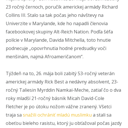
23 ročný černoch, poručík americkej armády Richard
Collins III. Stalo sa tak počas jeho návštevy na
Univerzite v Marylande, kde ho napadli členovia
facebookovej skupiny Alt-Reich Nation. Podľa šéfa
polície v Marylande, Davida Mitchella, toto hnutie
podnecuje „opovrhnutia hodné predsudky voči
menšinám, najmä Afroameričanom“.
Týždeň na to, 26. mája boli zabitý 53-ročný veterán
americkej armády Rick Best a nedávny absolvent, 23-
ročný Taliesin Myrddin Namkai-Meche, zatiaľ čo o dva
roky mladší 21-ročný básnik Micah David-Cole
Fletcher je po útoku nožom vážne zranený. Všetci
traja sa
snažili ochrániť mladú muslimku
a stali sa
obeťou bieleho rasistu, ktorý ju obťažoval počas jazdy