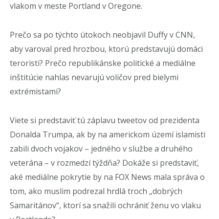
vlakom v meste Portland v Oregone.
Prečo sa po týchto útokoch neobjavil Duffy v CNN,
aby varoval pred hrozbou, ktorú predstavujú domáci
teroristi? Prečo republikánske politické a mediálne
inštitúcie nahlas nevarujú voličov pred bielymi
extrémistami?
Viete si predstaviť tú záplavu tweetov od prezidenta
Donalda Trumpa, ak by na americkom území islamisti
zabili dvoch vojakov – jedného v službe a druhého
veterána – v rozmedzí týždňa? Dokáže si predstaviť,
aké mediálne pokrytie by na FOX News mala správa o
tom, ako muslim podrezal hrdlá troch „dobrých
Samaritánov“, ktorí sa snažili ochrániť ženu vo vlaku