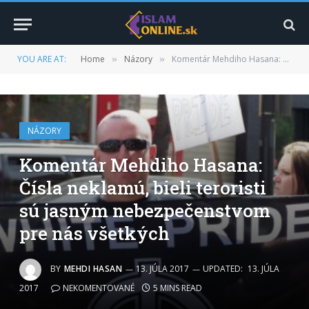
YOU ARE AT:
Home
Názory
Komentár Mehdiho Hasana: Čísla neklamú, bieli teroristi sú jasným nebezpečenstvom pre nás všetkých
»
»
NÁZORY
Komentár Mehdiho Hasana:
Čísla neklamú, bieli teroristi
sú jasným nebezpečenstvom
pre nás všetkých
BY
MEHDI HASAN
13. JÚLA 2017
UPDATED:
13. JÚLA
2017
NEKOMENTOVANÉ
5 MINS READ