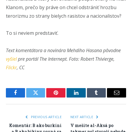
Klanom, prečo by práve on chcel odstrániť hrozbu
terorizmu zo strany bielych rasistov a nacionalistov?
To si neviem predstaviť.
Text komentátora a novinára Mehdiho Hasana pôvodne
vyšiel
pre portál The Internept. Foto: Robert Thivierge,
Flickr
, CC
Facebook
Twitter
Pinterest
LinkedIn
Tumblr
Email
PREVIOUS ARTICLE
NEXT ARTICLE
Komentár: B ako burkini
V mešite al-Aksá po
a B ako bikiny rovná sa
takmer pol storočí nebude