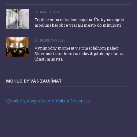
29. MARCA 2026
Teplice čelia eskalácii napätia: Útoky na objekt
moslimskej obce vracajú mesto do minulosti
26. FEBRUÁRA 2026
Výnimočný moment v Primaciálnom paláci:
Slovenskí moslimovia oslávili jubilejný iftár za
účasti ministra
MOHLO BY VÁS ZAUJÍMAŤ
Výročné správy o islamofóbii na Slovensku