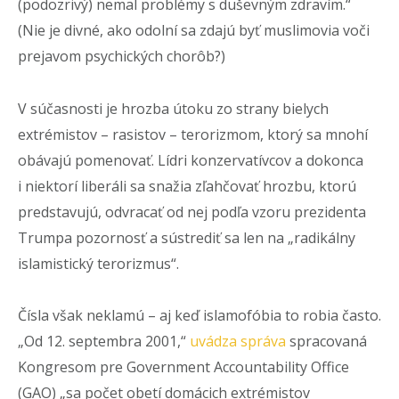
(podozrivý) nemal problémy s duševným zdravím.“
(Nie je divné, ako odolní sa zdajú byť muslimovia voči
prejavom psychických chorôb?)
V súčasnosti je hrozba útoku zo strany bielych
extrémistov – rasistov – terorizmom, ktorý sa mnohí
obávajú pomenovať. Lídri konzervatívcov a dokonca
i niektorí liberáli sa snažia zľahčovať hrozbu, ktorú
predstavujú, odvracať od nej podľa vzoru prezidenta
Trumpa pozornosť a sústrediť sa len na „radikálny
islamistický terorizmus“.
Čísla však neklamú – aj keď islamofóbia to robia často.
„Od 12. septembra 2001,“
uvádza správa
spracovaná
Kongresom pre Government Accountability Office
(GAO) „sa počet obetí domácich extrémistov