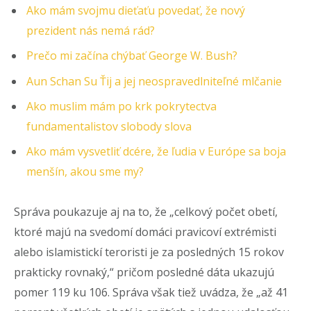
Ako mám svojmu dieťaťu povedať, že nový
prezident nás nemá rád?
Prečo mi začína chýbať George W. Bush?
Aun Schan Su Ťij a jej neospravedlniteľné mlčanie
Ako muslim mám po krk pokrytectva
fundamentalistov slobody slova
Ako mám vysvetliť dcére, že ľudia v Európe sa boja
menšín, akou sme my?
Správa poukazuje aj na to, že „celkový počet obetí,
ktoré majú na svedomí domáci pravicoví extrémisti
alebo islamistickí teroristi je za posledných 15 rokov
prakticky rovnaký,“ pričom posledné dáta ukazujú
pomer 119 ku 106. Správa však tiež uvádza, že „až 41