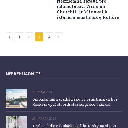
Nepríjemná správa pre
islamofóbov: Winston
Churchill inklinoval k
islámu a muslimskej kultúre
Previous
Next
1
2
3
4
NEPREHLIADNITE
21. MÁJA 2026
Ombudsman napadol zákon o registrácii cirkví.
Reakcie opäť otvorili otázku, prečo vznikol
29. MARCA 2026
Teplice čelia eskalácii napätia: Útoky na objekt