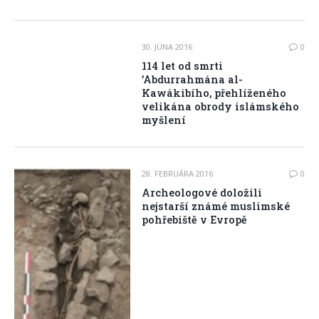
30. JÚNA 2016
0
114 let od smrti
’Abdurrahmána al-
Kawákibího, přehlíženého
velikána obrody islámského
myšlení
28. FEBRUÁRA 2016
0
Archeologové doložili
nejstarší známé muslimské
pohřebiště v Evropě