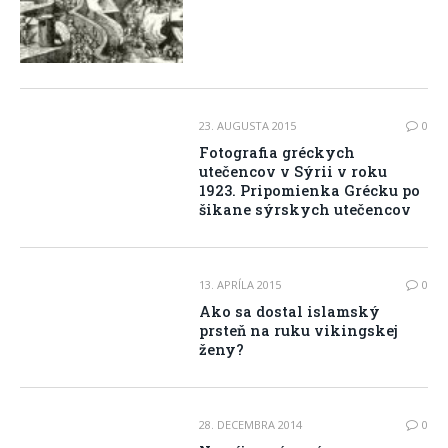
23. AUGUSTA 2015
0
Fotografia gréckych
utečencov v Sýrii v roku
1923. Pripomienka Grécku po
šikane sýrskych utečencov
13. APRÍLA 2015
0
Ako sa dostal islamský
prsteň na ruku vikingskej
ženy?
28. DECEMBRA 2014
0