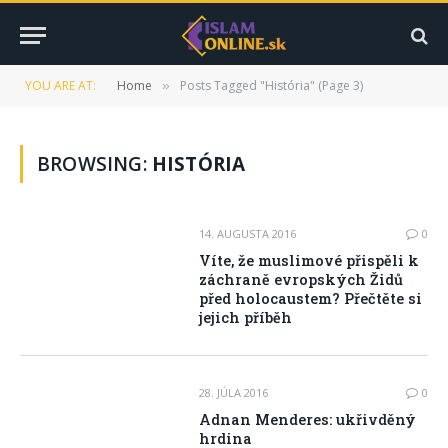
YOU ARE AT:
Home
Posts Tagged "História" (Page 3)
»
BROWSING:
HISTÓRIA
14. AUGUSTA 2016
0
Víte, že muslimové přispěli k
záchraně evropských Židů
před holocaustem? Přečtěte si
jejich příběh
28. JÚLA 2016
0
Adnan Menderes: ukřivděný
hrdina