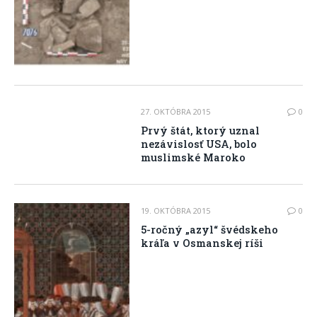
27. OKTÓBRA 2015
0
Prvý štát, ktorý uznal
nezávislosť USA, bolo
muslimské Maroko
19. OKTÓBRA 2015
0
5-ročný „azyl“ švédskeho
kráľa v Osmanskej ríši