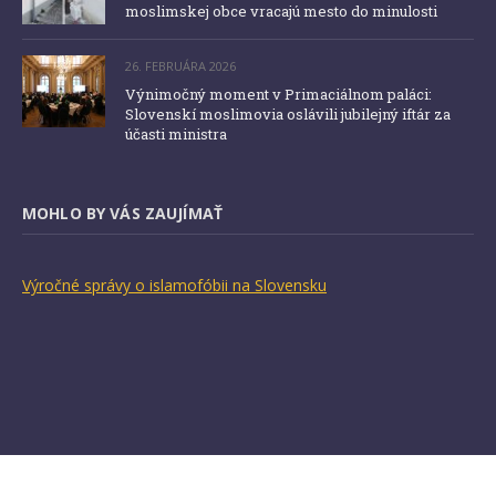
moslimskej obce vracajú mesto do minulosti
26. FEBRUÁRA 2026
Výnimočný moment v Primaciálnom paláci:
Slovenskí moslimovia oslávili jubilejný iftár za
účasti ministra
MOHLO BY VÁS ZAUJÍMAŤ
Výročné správy o islamofóbii na Slovensku