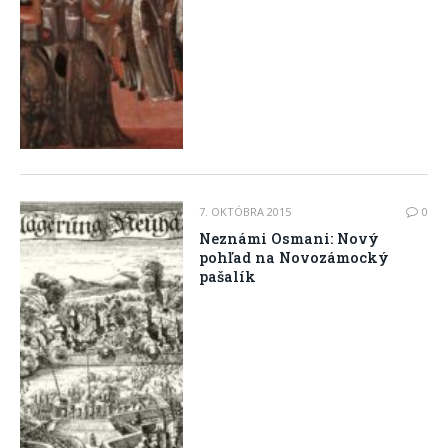
7. OKTÓBRA 2015
0
Neznámi Osmani: Nový
pohľad na Novozámocký
pašalík