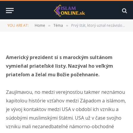
muslimské Maroko
BY
ISLAMONLINE.SK
27. OKTÓBRA 2015
YOU ARE AT:
Home
Téma
Prvý štát, ktorý uznal nezávislosť USA, bolo muslimské Maroko
»
»
UPDATED:
17. JÚLA 2022
NEKOMENTOVANÉ
5 MINS READ
Americký prezident si s marockým sultánom
vymieňal priateľské listy. Nazýval ho veľkým
priateľom a želal mu Božie požehnanie.
Zaujímavou, no medzi verejnosťou takmer neznámou
kapitolou histórie vzťahov medzi Západom a islámom,
je vývoj kontaktov medzi USA v období ich vzniku a
súdobými muslimskými štátmi. USA už v čase svojho
vzniku mali nezanedbateľné námorno-obchodné