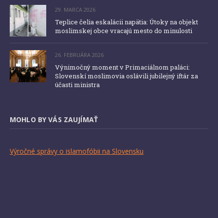
29. MARCA 2026
Teplice čelia eskalácii napätia: Útoky na objekt
moslimskej obce vracajú mesto do minulosti
26. FEBRUÁRA 2026
Výnimočný moment v Primaciálnom paláci:
Slovenskí moslimovia oslávili jubilejný iftár za
účasti ministra
MOHLO BY VÁS ZAUJÍMAŤ
Výročné správy o islamofóbii na Slovensku