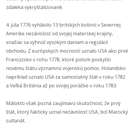
zďaleka vykryštalizované.
4. júla 1776 vyhlásilo 13 britských kolónii v Severnej
Amerike nezávislosť od svojej materskej krajiny,
snažiac sa vyhnúť vysokým daniam a regulácii
obchodu. Z európskych mocností uznalo USA ako prvé
Francúzsko v rohu 1778, ktoré potom poskytlo
novému štátu významnú vojenskú pomoc. Holandsko
napríklad uznalo USA za samostatný štát v roku 1782
a Veľká Británia až po svojej porážke v roku 1783.
Málokto však pozná zaujímavú skutočnosť, že prvý
štát, ktorý fakticky uznal nezávislosť USA, bol Marocký
sultanát.