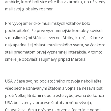
ambície, ktoré boli síce ešte iba v zárodku, no už vtedy
mali svoj globálny rozmer.
Pre vývoj americko-muslimských vzťahov bolo
pochopiteľné, že prvé významnejšie kontakty súviseli
s muslimskými štátmi severnej Afriky, ktoré, ležiace v
najzápadnejšej oblasti muslimského sveta, sa čoskoro
stali predmetom prvej významnej interakcie. V tomto
smere je obzvlášť zaujímavý prípad Maroka.
USA v čase svojho počiatočného rozvoja neboli ešte
všeobecne uznávaným štátom a vojna za nezávislosť
proti Veľkej Británii nebola ešte vybojovaná do konca.
USA boli vtedy v procese štátotvorného vývoja,
ústavný systém a právne ukotvenie federácie neboli