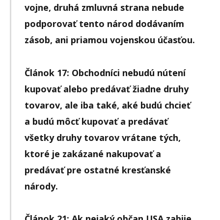
vojne, druhá zmluvná strana nebude
podporovať tento národ dodávaním
zásob, ani priamou vojenskou účasťou.
Článok 17: Obchodníci nebudú nútení
kupovať alebo predávať žiadne druhy
tovarov, ale iba také, aké budú chcieť
a budú môcť kupovať a predávať
všetky druhy tovarov vrátane tých,
ktoré je zakázané nakupovať a
predávať pre ostatné kresťanské
národy.
Článok 21: Ak nejaký občan USA zabije