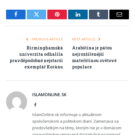
Facebook
Twitter
Pinterest
LinkedIn
Tumblr
Email
PREVIOUS ARTICLE
NEXT ARTICLE
Birminghamská
Arabština je pátou
univerzita odhalila
nejrozšířenější
pravděpodobně nejstarší
mateřštinou světové
exemplář Koránu
populace
ISLAMONLINE.SK
Facebook
IslamOnline.sk informuje o aktuálnom
spoločenskom a politickom dianí. Zameriava sa
predovšetkým na témy, ktorým nie je v domácom
spravodajstve venovaná dostatočná pozornosť,