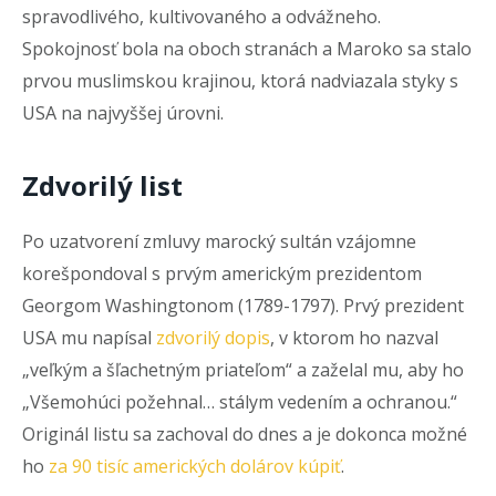
spravodlivého, kultivovaného a odvážneho.
Spokojnosť bola na oboch stranách a Maroko sa stalo
prvou muslimskou krajinou, ktorá nadviazala styky s
USA na najvyššej úrovni.
Zdvorilý list
Po uzatvorení zmluvy marocký sultán vzájomne
korešpondoval s prvým americkým prezidentom
Georgom Washingtonom (1789-1797). Prvý prezident
USA mu napísal
zdvorilý dopis
, v ktorom ho nazval
„veľkým a šľachetným priateľom“ a zaželal mu, aby ho
„Všemohúci požehnal… stálym vedením a ochranou.“
Originál listu sa zachoval do dnes a je dokonca možné
ho
za 90 tisíc amerických dolárov kúpiť
.