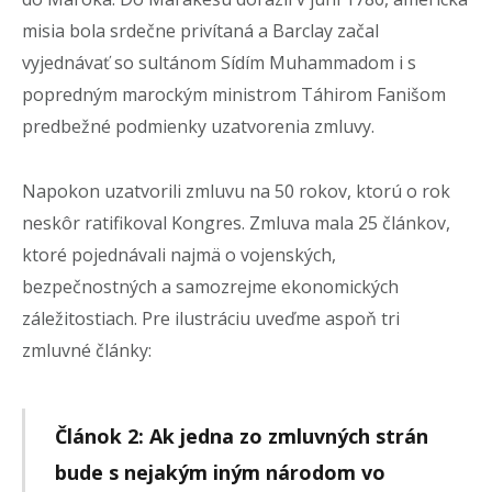
misia bola srdečne privítaná a Barclay začal
vyjednávať so sultánom Sídím Muhammadom i s
popredným marockým ministrom Táhirom Fanišom
predbežné podmienky uzatvorenia zmluvy.
Napokon uzatvorili zmluvu na 50 rokov, ktorú o rok
neskôr ratifikoval Kongres. Zmluva mala 25 článkov,
ktoré pojednávali najmä o vojenských,
bezpečnostných a samozrejme ekonomických
záležitostiach. Pre ilustráciu uveďme aspoň tri
zmluvné články:
Článok 2: Ak jedna zo zmluvných strán
bude s nejakým iným národom vo