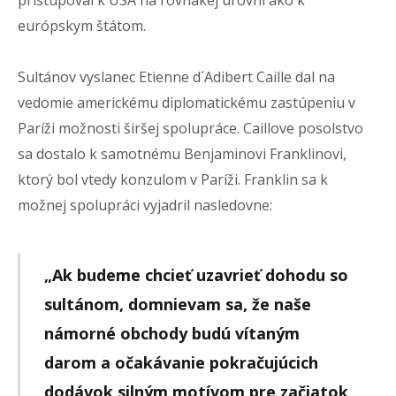
európskym štátom.
Sultánov vyslanec Etienne d´Adibert Caille dal na
vedomie americkému diplomatickému zastúpeniu v
Paríži možnosti širšej spolupráce. Caillove posolstvo
sa dostalo k samotnému Benjaminovi Franklinovi,
ktorý bol vtedy konzulom v Paríži. Franklin sa k
možnej spolupráci vyjadril nasledovne:
„Ak budeme chcieť uzavrieť dohodu so
sultánom, domnievam sa, že naše
námorné obchody budú vítaným
darom a očakávanie pokračujúcich
dodávok silným motívom pre začiatok