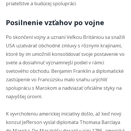
priateľstve a budúcej spolupráci.
Posilnenie vzťahov po vojne
Po skončení vojny a uznaní Veľkou Britániou sa snažili
USA uzatvárať obchodné zmluvy s rôznymi krajinami,
ktoré by im umožnili konsolidovať svoje postavenie vo
svete a dosiahnuť významnejší podiel v rámci
svetového obchodu. Benjamin Franklin a diplomatické
zastúpenie vo Francúzsku malo snahu urýchliť
spoluprácu s Marokom a nadviazať oficiálne styky na
najvyššej úrovni.
K vyvrcholeniu americkej iniciatívy došlo, až keď nový
konzul Jefferson vyslal diplomata Thomasa Barclaya
do Maroka. Do Marakéšu dorazil v júni 1786, americká