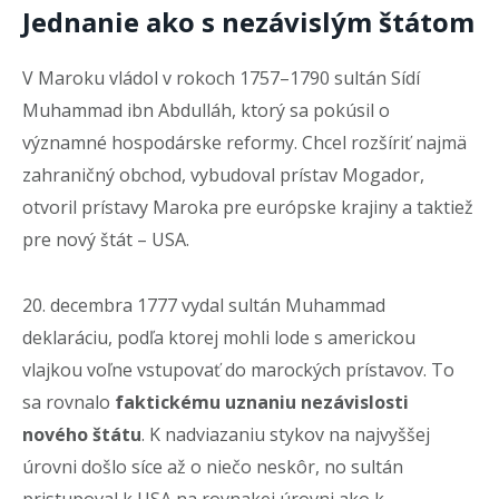
Jednanie ako s nezávislým štátom
V Maroku vládol v rokoch 1757–1790 sultán Sídí
Muhammad ibn Abdulláh, ktorý sa pokúsil o
významné hospodárske reformy. Chcel rozšíriť najmä
zahraničný obchod, vybudoval prístav Mogador,
otvoril prístavy Maroka pre európske krajiny a taktiež
pre nový štát – USA.
20. decembra 1777 vydal sultán Muhammad
deklaráciu, podľa ktorej mohli lode s americkou
vlajkou voľne vstupovať do marockých prístavov. To
sa rovnalo
faktickému uznaniu nezávislosti
nového štátu
. K nadviazaniu stykov na najvyššej
úrovni došlo síce až o niečo neskôr, no sultán
pristupoval k USA na rovnakej úrovni ako k