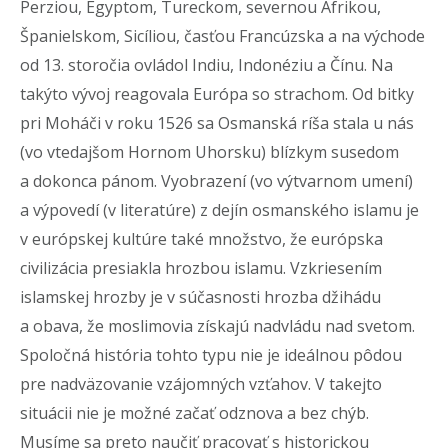
Perziou, Egyptom, Tureckom, severnou Afrikou,
Španielskom, Sicíliou, časťou Francúzska a na východe
od 13. storočia ovládol Indiu, Indonéziu a Čínu. Na
takýto vývoj reagovala Európa so strachom. Od bitky
pri Moháči v roku 1526 sa Osmanská ríša stala u nás
(vo vtedajšom Hornom Uhorsku) blízkym susedom
a dokonca pánom. Vyobrazení (vo výtvarnom umení)
a výpovedí (v literatúre) z dejín osmanského islamu je
v európskej kultúre také množstvo, že európska
civilizácia presiakla hrozbou islamu. Vzkriesením
islamskej hrozby je v súčasnosti hrozba džihádu
a obava, že moslimovia získajú nadvládu nad svetom.
Spoločná história tohto typu nie je ideálnou pôdou
pre nadväzovanie vzájomných vzťahov. V takejto
situácii nie je možné začať odznova a bez chýb.
Musíme sa preto naučiť pracovať s historickou