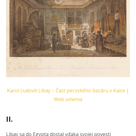
Karol Ľudovít Libay – Časť perzského bazáru v Kaire |
Web umenia
II.
Libay sa do Egypta dostal vďaka svojej povesti