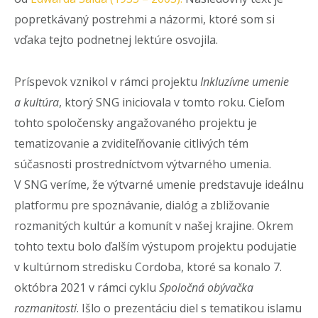
popretkávaný postrehmi a názormi, ktoré som si
vďaka tejto podnetnej lektúre osvojila.
Príspevok vznikol v rámci projektu
Inkluzívne umenie
a kultúra
, ktorý SNG iniciovala v tomto roku. Cieľom
tohto spoločensky angažovaného projektu je
tematizovanie a zviditeľňovanie citlivých tém
súčasnosti prostredníctvom výtvarného umenia.
V SNG veríme, že výtvarné umenie predstavuje ideálnu
platformu pre spoznávanie, dialóg a zbližovanie
rozmanitých kultúr a komunít v našej krajine. Okrem
tohto textu bolo ďalším výstupom projektu podujatie
v kultúrnom stredisku Cordoba, ktoré sa konalo 7.
októbra 2021 v rámci cyklu
Spoločná obývačka
rozmanitosti
. Išlo o prezentáciu diel s tematikou islamu