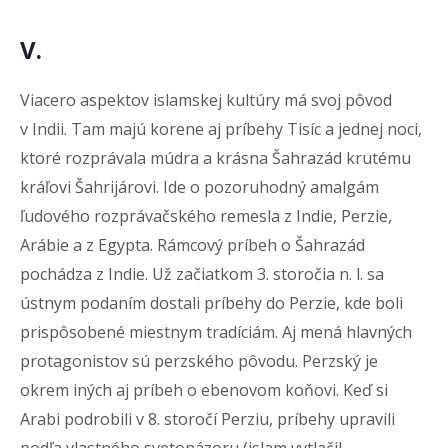
V.
Viacero aspektov islamskej kultúry má svoj pôvod
v Indii. Tam majú korene aj príbehy Tisíc a jednej noci,
ktoré rozprávala múdra a krásna Šahrazád krutému
kráľovi Šahrijárovi. Ide o pozoruhodný amalgám
ľudového rozprávačského remesla z Indie, Perzie,
Arábie a z Egypta. Rámcový príbeh o Šahrazád
pochádza z Indie. Už začiatkom 3. storočia n. l. sa
ústnym podaním dostali príbehy do Perzie, kde boli
prispôsobené miestnym tradíciám. Aj mená hlavných
protagonistov sú perzského pôvodu. Perzský je
okrem iných aj príbeh o ebenovom koňovi. Keď si
Arabi podrobili v 8. storočí Perziu, príbehy upravili
podľa vlastného svetonázoru (islam vytlačil