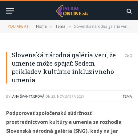
YOU ARE AT:
Home
Téma
Slovenská národná galéria verí, že umenie môže spájať: Sedem príkladov kultúrne inkluzívneho umenia
»
»
Slovenská národná galéria verí, že
0
umenie môže spájať: Sedem
príkladov kultúrne inkluzívneho
umenia
BY
JANA ŠVANTNEROVÁ
ON
23. NOVEMBRA 2021
TÉMA
Podporovať spoločenskú súdržnosť
prostredníctvom kultúry a umenia sa rozhodla
Slovenská národná galéria (SNG), kedy na jar