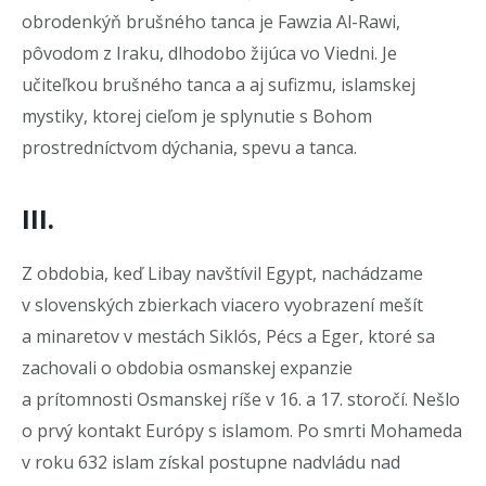
obrodenkýň brušného tanca je Fawzia Al-Rawi,
pôvodom z Iraku, dlhodobo žijúca vo Viedni. Je
učiteľkou brušného tanca a aj sufizmu, islamskej
mystiky, ktorej cieľom je splynutie s Bohom
prostredníctvom dýchania, spevu a tanca.
III.
Z obdobia, keď Libay navštívil Egypt, nachádzame
v slovenských zbierkach viacero vyobrazení mešít
a minaretov v mestách Siklós, Pécs a Eger, ktoré sa
zachovali o obdobia osmanskej expanzie
a prítomnosti Osmanskej ríše v 16. a 17. storočí. Nešlo
o prvý kontakt Európy s islamom. Po smrti Mohameda
v roku 632 islam získal postupne nadvládu nad