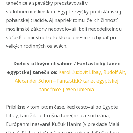
tanečnice a speváčky predstavovali v
súdobom moslimskom Egypte zvyšky predislámskej
pohanskej tradície. Aj napriek tomu, že ich činnosť
moslimské zákony nedovoľovali, boli neoddeliteľnou
súčasťou miestneho folklóru a nesmeli chýbať pri
veľkých rodinných oslavách.
Dielo s citlivým obsahom / Fantastický tanec
egyptskej tanečnice:
Karol Ľudovít Libay, Rudolf Alt,
Alexander Schön – Fantastický tanec egyptskej
tanečnice | Web umenia
Približne v tom istom čase, keď cestoval po Egypte
Libay, tam žila aj brušná tanečnica a kurtizána,
Európanmi nazvaná Kučuk Hanim (v preklade Malá
dáma). Stala sa inšpiráciou pre spisovateľa Gustava