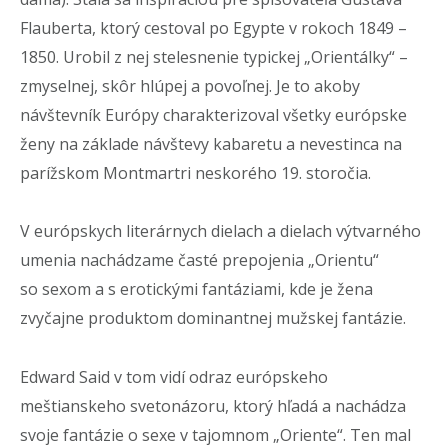
Flauberta, ktorý cestoval po Egypte v rokoch 1849 –
1850. Urobil z nej stelesnenie typickej „Orientálky“ –
zmyselnej, skôr hlúpej a povoľnej. Je to akoby
návštevník Európy charakterizoval všetky európske
ženy na základe návštevy kabaretu a nevestinca na
parížskom Montmartri neskorého 19. storočia.
V európskych literárnych dielach a dielach výtvarného
umenia nachádzame časté prepojenia „Orientu“
so sexom a s erotickými fantáziami, kde je žena
zvyčajne produktom dominantnej mužskej fantázie.
Edward Said v tom vidí odraz európskeho
meštianskeho svetonázoru, ktorý hľadá a nachádza
svoje fantázie o sexe v tajomnom „Oriente“. Ten mal