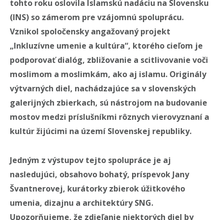
tohto roku oslovila Islamskú nadáciu na Slovensku
(INS) so zámerom pre vzájomnú spoluprácu.
Vznikol spoločensky angažovaný projekt
„Inkluzívne umenie a kultúra“, ktorého cieľom je
podporovať dialóg, zbližovanie a scitlivovanie voči
moslimom a moslimkám, ako aj islamu. Originály
výtvarných diel, nachádzajúce sa v slovenských
galerijných zbierkach, sú nástrojom na budovanie
mostov medzi príslušníkmi rôznych vierovyznaní a
kultúr žijúcimi na území Slovenskej republiky.
Jedným z výstupov tejto spolupráce je aj
nasledujúci, obsahovo bohatý, príspevok Jany
Švantnerovej, kurátorky zbierok úžitkového
umenia, dizajnu a architektúry SNG.
Upozorňujeme, že zdieľanie niektorých diel by