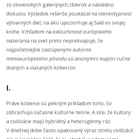
zo slovenských galerijných zbierok a následnú
diskusiu. Výsledok rešerše poukázal na stereotypnosť
výtvarných diel, na akú upozorňuje aj Said vo svojej
knihe. Vzhľadom na exkluzívnosť európskeho
nazerania na svet preto neprekvapuje, že
najpočetnejšie zastúpenými autormi
mimoeurópskeho pôvodu sú anonymní majstri ručne
tkaných a viazaných kobercov.
I.
Práve koberce sú pekným príkladom toho, čo
zdôrazňujú súčasné kultúrne teórie. A síce, že kultúry
a civilizácie majú hybridný a heterogénny ráz.
V dnešnej dobe často opakovaný výraz stretu civilizácií