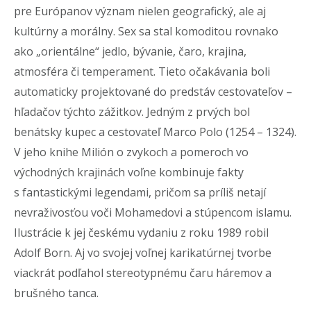
pre Európanov význam nielen geografický, ale aj
kultúrny a morálny. Sex sa stal komoditou rovnako
ako „orientálne“ jedlo, bývanie, čaro, krajina,
atmosféra či temperament. Tieto očakávania boli
automaticky projektované do predstáv cestovateľov –
hľadačov týchto zážitkov. Jedným z prvých bol
benátsky kupec a cestovateľ Marco Polo (1254 – 1324).
V jeho knihe Milión o zvykoch a pomeroch vo
východných krajinách voľne kombinuje fakty
s fantastickými legendami, pričom sa príliš netají
nevraživosťou voči Mohamedovi a stúpencom islamu.
Ilustrácie k jej českému vydaniu z roku 1989 robil
Adolf Born. Aj vo svojej voľnej karikatúrnej tvorbe
viackrát podľahol stereotypnému čaru háremov a
brušného tanca.