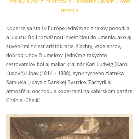
Ázijský autor z 19. storočia – Koberec Kayseri | Web
umenia
Koberce sa stali v Európe jedným zo znakov pohodlia
a luxusu. Boli rozvážnou investíciou do umenia, ako aj
suvenírmi z ciest aristokracie, šľachty, vzdelancov,
dobrodruhov či umelcov. Jedným z takýchto
cestovateľov bol aj maliar krajinár Karl Ludwig (Karol
Ľudovít) Libay (1814 – 1888), syn chýrneho zlatníka
Samuela Libaya z Banskej Bystrice. Zachytil aj
atmosféru obchodu s kobercami na káhirskom bazáre
Chán al-Chalílí.