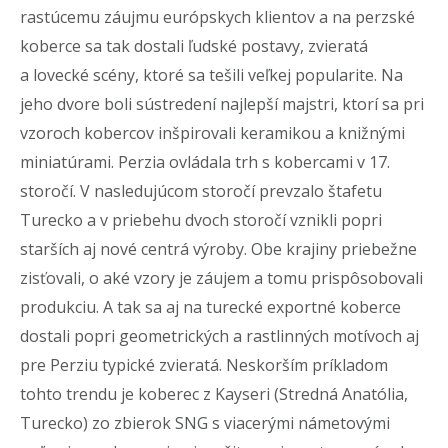
rastúcemu záujmu európskych klientov a na perzské
koberce sa tak dostali ľudské postavy, zvieratá
a lovecké scény, ktoré sa tešili veľkej popularite. Na
jeho dvore boli sústredení najlepší majstri, ktorí sa pri
vzoroch kobercov inšpirovali keramikou a knižnými
miniatúrami. Perzia ovládala trh s kobercami v 17.
storočí. V nasledujúcom storočí prevzalo štafetu
Turecko a v priebehu dvoch storočí vznikli popri
starších aj nové centrá výroby. Obe krajiny priebežne
zisťovali, o aké vzory je záujem a tomu prispôsobovali
produkciu. A tak sa aj na turecké exportné koberce
dostali popri geometrických a rastlinných motívoch aj
pre Perziu typické zvieratá. Neskorším príkladom
tohto trendu je koberec z Kayseri (Stredná Anatólia,
Turecko) zo zbierok SNG s viacerými námetovými