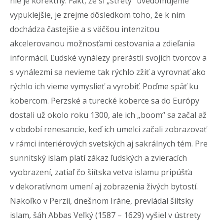
nie je korektný. Fakt, že si „strety“ uvedomujeme
vypuklejšie, je zrejme dôsledkom toho, že k nim
dochádza častejšie a s väčšou intenzitou
akcelerovanou možnosťami cestovania a zdieľania
informácií. Ľudské vynálezy prerástli svojich tvorcov a
s vynálezmi sa nevieme tak rýchlo zžiť a vyrovnať ako
rýchlo ich vieme vymyslieť a vyrobiť. Poďme späť ku
kobercom. Perzské a turecké koberce sa do Európy
dostali už okolo roku 1300, ale ich „boom“ sa začal až
v období renesancie, keď ich umelci začali zobrazovať
v rámci interiérových svetských aj sakrálnych tém. Pre
sunnitský islam platí zákaz ľudských a zvieracích
vyobrazení, zatiaľ čo šiítska vetva islamu pripúšťa
v dekoratívnom umení aj zobrazenia živých bytostí.
Nakoľko v Perzii, dnešnom Iráne, prevládal šiítsky
islam, šáh Abbas Veľký (1587 – 1629) vyšiel v ústrety