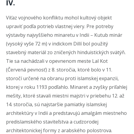
IV.
Víťaz vojnového konfliktu mohol kultový objekt
upraviť podľa potrieb vlastnej viery. Pre potreby
výstavby najvyššieho minaretu v Indii – Kutub minár
(vysoký vyše 72 m) v indickom Dillí bol použitý
stavebný materiál zo zničených hinduistických svätýň.
Tie sa nachádzali v opevnenom meste Lal Kot
(Červená pevnosť) z 8. storočia, ktoré bolo v 11.
storočí určené na obranu proti islamskej expanzii,
ktorej v roku 1193 podľahlo. Minaret a zvyšky priľahlej
mešity, ktoré stavali miestni majstri v priebehu 12. až
14. storočia, sú najstaršie pamiatky islamskej
architektúry v Indii a predstavujú amalgám miestneho
predislamského staviteľstva a cudzorodej
architektonickej formy z arabského polostrova.