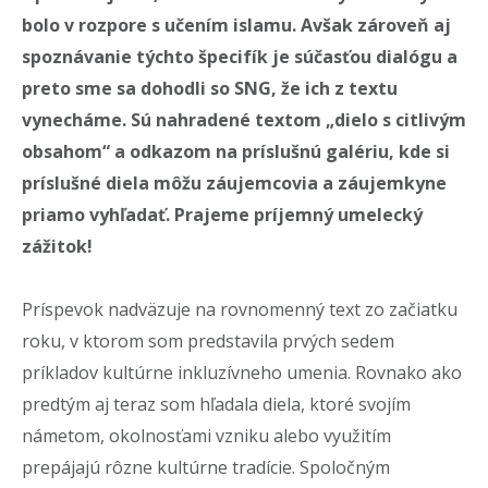
bolo v rozpore s učením islamu. Avšak zároveň aj
spoznávanie týchto špecifík je súčasťou dialógu a
preto sme sa dohodli so SNG, že ich z textu
vynecháme. Sú nahradené textom „dielo s citlivým
obsahom“ a odkazom na príslušnú galériu, kde si
príslušné diela môžu záujemcovia a záujemkyne
priamo vyhľadať. Prajeme príjemný umelecký
zážitok!
Príspevok nadväzuje na rovnomenný text zo začiatku
roku, v ktorom som predstavila prvých sedem
príkladov kultúrne inkluzívneho umenia. Rovnako ako
predtým aj teraz som hľadala diela, ktoré svojím
námetom, okolnosťami vzniku alebo využitím
prepájajú rôzne kultúrne tradície. Spoločným