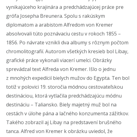
vynikajúceho krajinára a predchádzajúcej práce pre
grófa Josepha Breunera. Spolu s rakúskym
diplomatom a arabistom Alfredom von Kremer
absolvovali túto poznávaciu cestu v rokoch 1855 –
1856. Po návrate vznikli dva albumy s rôznym počtom
chromolitografií. Autorom všetkých kresieb bol Libay,
grafické práce vykonali viacerí umelci. Obrázky
sprevádzal text Alfreda von Kremer. Išlo o jednu
z mnohých expedícií bielych mužov do Egypta. Ten bol
totiž v polovici 19. storočia módnou cestovateľskou
destináciou, ktorá vytlačila predchádzajúcu módnu
destináciu – Taliansko. Biely majetný muž bol na
cestách v úlohe pána a lačného konzumenta zážitkov.
Takého zobrazil aj Libay na predstavení brušného
tanca. Alfred von Kremer k obrázku uviedol, že