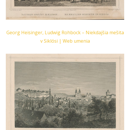
Georg Heisinger, Ludwig Rohbock – Niekdajšia mešita
v Siklósi | Web umenia