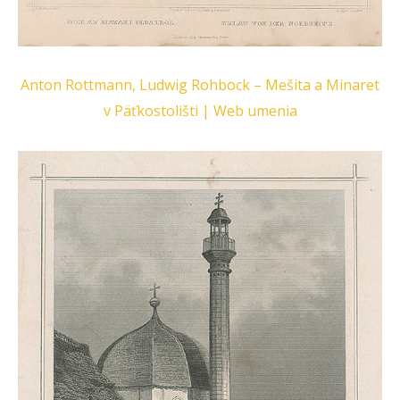
Anton Rottmann, Ludwig Rohbock – Mešita a Minaret
v Päťkostolišti | Web umenia