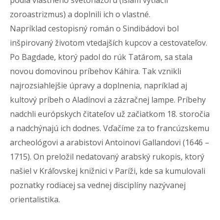
zoroastrizmus) a doplnili ich o vlastné.
Napríklad cestopisný román o Sindibádovi bol
inšpirovaný životom vtedajších kupcov a cestovateľov.
Po Bagdade, ktorý padol do rúk Tatárom, sa stala
novou domovinou príbehov Káhira. Tak vznikli
najrozsiahlejšie úpravy a doplnenia, napríklad aj
kultový príbeh o Aladínovi a zázračnej lampe. Príbehy
nadchli európskych čitateľov už začiatkom 18. storočia
a nadchýnajú ich dodnes. Vďačíme za to francúzskemu
archeológovi a arabistovi Antoinovi Gallandovi (1646 –
1715). On preložil nedatovaný arabský rukopis, ktorý
našiel v Kráľovskej knižnici v Paríži, kde sa kumulovali
poznatky rodiacej sa vednej disciplíny nazývanej
orientalistika.