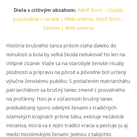
Diela s citlivým obsahom:
Adolf Born – Ospalé
popoludnie v seraile | Web umenia,
Adolf Born –
Salome | Web umenia
História brušného tanca pritom siaha ďaleko do
minulosti a bola by veľká škoda redukovať ho len na
chlipné zízanie. Viaže sa na starobylé ženské rituály
plodnosti a prípravu na pôrod a pôvodne bol určený
výlučne ženskému publiku. S potlačením matriarchátu
patriarchátom sa brušný tanec zmenil z posvätného
na profánny. Hoci je v súčasnosti brušný tanec
predvádzaný sporo odetými ženami v tradičných
islamských krajinách prísne tabu, existuje nezávislá
iniciatíva, ktorá sa k tejto tradícii vracia a pestuje ju aj
medzi moslimskými ženami. Jednou z takýchto