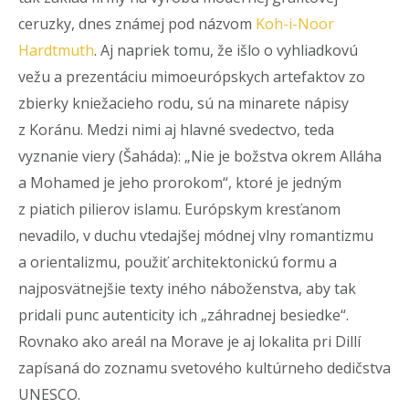
ceruzky, dnes známej pod názvom
Koh-i-Noor
Hardtmuth
. Aj napriek tomu, že išlo o vyhliadkovú
vežu a prezentáciu mimoeurópskych artefaktov zo
zbierky kniežacieho rodu, sú na minarete nápisy
z Koránu. Medzi nimi aj hlavné svedectvo, teda
vyznanie viery (Šaháda): „Nie je božstva okrem Alláha
a Mohamed je jeho prorokom“, ktoré je jedným
z piatich pilierov islamu. Európskym kresťanom
nevadilo, v duchu vtedajšej módnej vlny romantizmu
a orientalizmu, použiť architektonickú formu a
najposvätnejšie texty iného náboženstva, aby tak
pridali punc autenticity ich „záhradnej besiedke“.
Rovnako ako areál na Morave je aj lokalita pri Dillí
zapísaná do zoznamu svetového kultúrneho dedičstva
UNESCO.