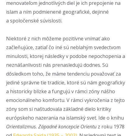
menovateľom jednotlivých diel je ich prepojenie na
islam a ním podmienené geografické, dejinné
a spoločenské súvislosti.
Niektoré z nich môžeme pozitívne vnímať ako
začleňujúce, zatiaľ čo iné sú neblahým svedectvom
minulosti, ktorej následky v podobe nepochopenia a
neznášanlivosti nás prenasledujú dodnes. Sú
dôsledkom toho, že máme tendenciu považovať za
jediné správne tie tradície, ktoré sú nám geograficky
a historicky blízke a fungujú v rámci zóny nášho
emocionálneho komfortu. V rámci vykročenia z tejto
zóny som si naštudovala základné dielo kritiky
európskeho nazerania na islamský svet. Ide o knihu
Orientalizmus. Západné koncepcie Orientu
z roku 1978
od
Edwarda Saida (1935 – 2003).
Nasledovný text je