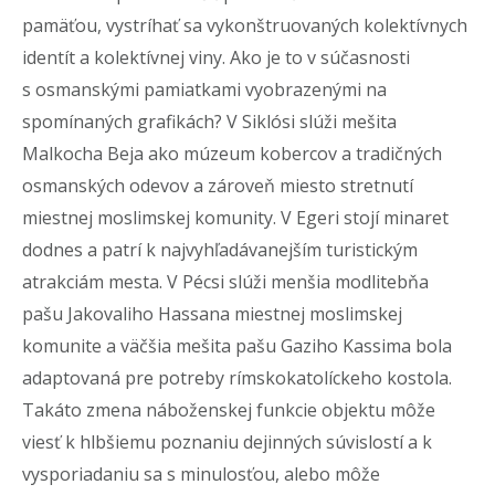
pamäťou, vystríhať sa vykonštruovaných kolektívnych
identít a kolektívnej viny. Ako je to v súčasnosti
s osmanskými pamiatkami vyobrazenými na
spomínaných grafikách? V Siklósi slúži mešita
Malkocha Beja ako múzeum kobercov a tradičných
osmanských odevov a zároveň miesto stretnutí
miestnej moslimskej komunity. V Egeri stojí minaret
dodnes a patrí k najvyhľadávanejším turistickým
atrakciám mesta. V Pécsi slúži menšia modlitebňa
pašu Jakovaliho Hassana miestnej moslimskej
komunite a väčšia mešita pašu Gaziho Kassima bola
adaptovaná pre potreby rímskokatolíckeho kostola.
Takáto zmena náboženskej funkcie objektu môže
viesť k hlbšiemu poznaniu dejinných súvislostí a k
vysporiadaniu sa s minulosťou, alebo môže