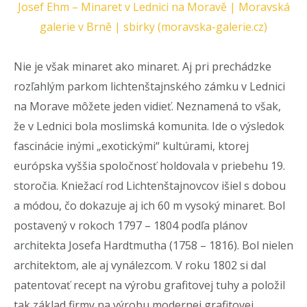
Josef Ehm – Minaret v Lednici na Moravě | Moravská
galerie v Brně | sbirky (moravska-galerie.cz)
Nie je však minaret ako minaret. Aj pri prechádzke
rozľahlým parkom lichtenštajnského zámku v Lednici
na Morave môžete jeden vidieť. Neznamená to však,
že v Lednici bola moslimská komunita. Ide o výsledok
fascinácie inými „exotickými“ kultúrami, ktorej
európska vyššia spoločnosť holdovala v priebehu 19.
storočia. Kniežací rod Lichtenštajnovcov išiel s dobou
a módou, čo dokazuje aj ich 60 m vysoký minaret. Bol
postavený v rokoch 1797 – 1804 podľa plánov
architekta Josefa Hardtmutha (1758 – 1816). Bol nielen
architektom, ale aj vynálezcom. V roku 1802 si dal
patentovať recept na výrobu grafitovej tuhy a položil
tak základ firmy na výrobu modernej grafitovej