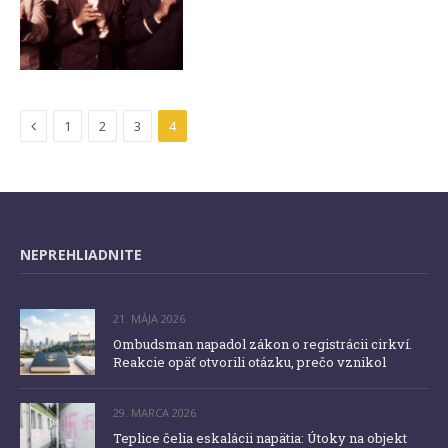
Previous
1
2
3
4
NEPREHLIADNITE
21. MÁJA 2026
Ombudsman napadol zákon o registrácii cirkví.
Reakcie opäť otvorili otázku, prečo vznikol
29. MARCA 2026
Teplice čelia eskalácii napätia: Útoky na objekt