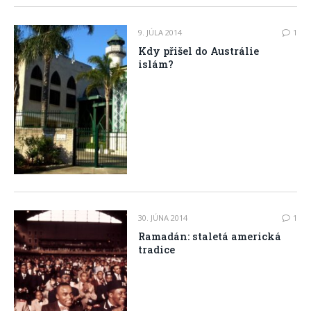
9. JÚLA 2014
1
Kdy přišel do Austrálie
islám?
30. JÚNA 2014
1
Ramadán: staletá americká
tradice