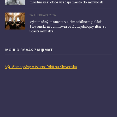
moslimskej obce vracajú mesto do minulosti
26. FEBRUÁRA 2026
Výnimočný moment v Primaciálnom paláci:
Slovenskí moslimovia oslávili jubilejný iftár za
účasti ministra
MOHLO BY VÁS ZAUJÍMAŤ
Výročné správy o islamofóbii na Slovensku