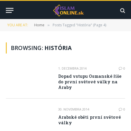
YOU ARE AT:
Home
Posts Tagged "História" (Page 4)
»
BROWSING:
HISTÓRIA
1. DECEMBRA 2014
0
Dopad vstupu Osmanské říše
do první světové války na
Araby
30. NOVEMBRA 2014
0
Arabské oběti první světové
války