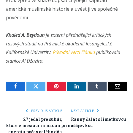
krok vpřed ve snaze dopsat chybějící kapitolu
americké muslimské historie a uvést ji ve společné
povědomí.
Khaled A. Beydoun
je externí přednášející kritických
rasových studií na Právnické akademii losangeleské
Kalifornské Univerzity.
Původní verzi článku
publikovala
stanice Al Džazíra.
Facebook
Twitter
Pinterest
LinkedIn
Tumblr
Email
PREVIOUS ARTICLE
NEXT ARTICLE
27 jedál pre suhúr,
Ranný šalát s limetkovou
ktoré v mesiaci ramadán prinášajú
zálievkou
energiu počas celého dňa