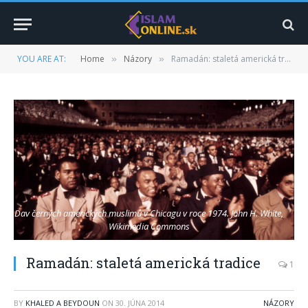
YOU ARE AT:
Home
Názory
Ramadán: staletá americká tradice
»
»
Dav černých amerických muslimů v Chicagu v roce 1974.
John H. White,
Wikimedia Commons
Ramadán: staletá americká tradice
1
BY
KHALED A BEYDOUN
ON
30. JÚNA 2014
NÁZORY