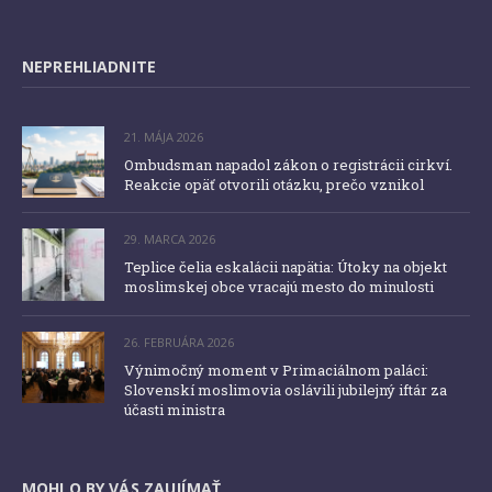
NEPREHLIADNITE
21. MÁJA 2026
Ombudsman napadol zákon o registrácii cirkví.
Reakcie opäť otvorili otázku, prečo vznikol
29. MARCA 2026
Teplice čelia eskalácii napätia: Útoky na objekt
moslimskej obce vracajú mesto do minulosti
26. FEBRUÁRA 2026
Výnimočný moment v Primaciálnom paláci:
Slovenskí moslimovia oslávili jubilejný iftár za
účasti ministra
MOHLO BY VÁS ZAUJÍMAŤ