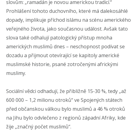
slovům: „ramadán je novou americkou tradicí.“
Prohlášení tohoto duchovního, které má dalekosáhlé
dopady, implikuje příchod islámu na scénu amerického
veřejného života, jako současnou událost. Avšak tato
slova také odhalují patologický přístup mnoha
amerických muslimů dnes – neschopnost podívat se
dozadu a přijmout otevírající se kapitoly americké
muslimské historie, psané zotročenými africkými
muslimy.
Sociální vědci odhadují, že přibližně 15-30 %, tedy „až
600 000 – 1,2 milionu otroků“ ve Spojených státech
před občanskou válkou bylo muslimů a 46 % otroků
na Jihu bylo odvlečeno z regionů západní Afriky, kde
žije „značný počet muslimů“.