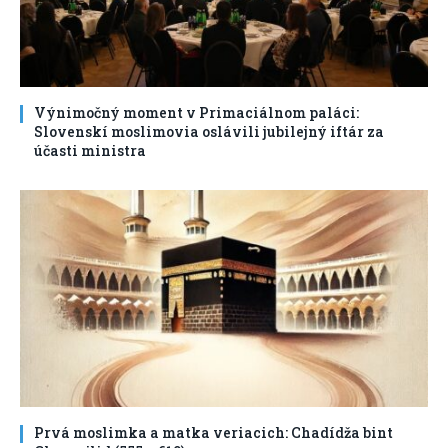
Výnimočný moment v Primaciálnom paláci:
Slovenskí moslimovia oslávili jubilejný iftár za
účasti ministra
Prvá moslimka a matka veriacich: Chadídža bint