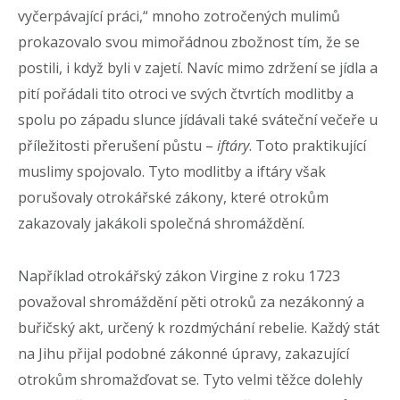
vyčerpávající práci,“ mnoho zotročených mulimů
prokazovalo svou mimořádnou zbožnost tím, že se
postili, i když byli v zajetí. Navíc mimo zdržení se jídla a
pití pořádali tito otroci ve svých čtvrtích modlitby a
spolu po západu slunce jídávali také sváteční večeře u
příležitosti přerušení půstu –
iftáry
. Toto praktikující
muslimy spojovalo. Tyto modlitby a iftáry však
porušovaly otrokářské zákony, které otrokům
zakazovaly jakákoli společná shromáždění.
Například otrokářský zákon Virgine z roku 1723
považoval shromáždění pěti otroků za nezákonný a
buřičský akt, určený k rozdmýchání rebelie. Každý stát
na Jihu přijal podobné zákonné úpravy, zakazující
otrokům shromažďovat se. Tyto velmi těžce dolehly