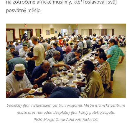
na zotročené africké muslimy, kteří oslavovali svůj
posvátný měsíc.
Společný iftar v islámském centru v Kalifornii. Místní islámské centrum
nabízí přes ramadán bezplatný iftár každý pátek a sobotu.
IIIOC Masjid Omar AlFarouk, Flickr, CC.