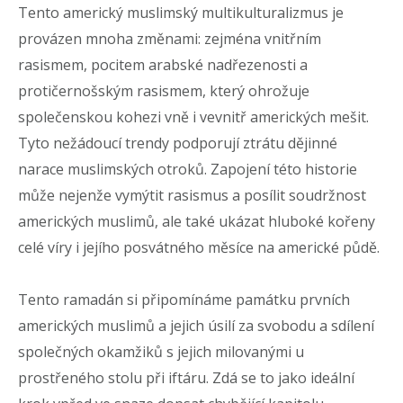
Tento americký muslimský multikulturalizmus je
provázen mnoha změnami: zejména vnitřním
rasismem, pocitem arabské nadřezenosti a
protičernošským rasismem, který ohrožuje
společenskou kohezi vně i vevnitř amerických mešit.
Tyto nežádoucí trendy podporují ztrátu dějinné
narace muslimských otroků. Zapojení této historie
může nejenže vymýtit rasismus a posílit soudržnost
amerických muslimů, ale také ukázat hluboké kořeny
celé víry i jejího posvátného měsíce na americké půdě.
Tento ramadán si připomínáme památku prvních
amerických muslimů a jejich úsilí za svobodu a sdílení
společných okamžiků s jejich milovanými u
prostřeného stolu při iftáru. Zdá se to jako ideální