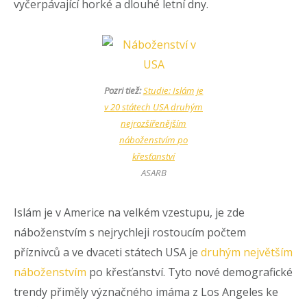
vyčerpávající horké a dlouhé letní dny.
Pozri tiež:
Studie: Islám je
v 20 státech USA druhým
nejrozšířenějším
náboženstvím po
křesťanství
ASARB
Islám je v Americe na velkém vzestupu, je zde
náboženstvím s nejrychleji rostoucím počtem
příznivců a ve dvaceti státech USA je
druhým největším
náboženstvím
po křesťanství. Tyto nové demografické
trendy přiměly význačného imáma z Los Angeles ke