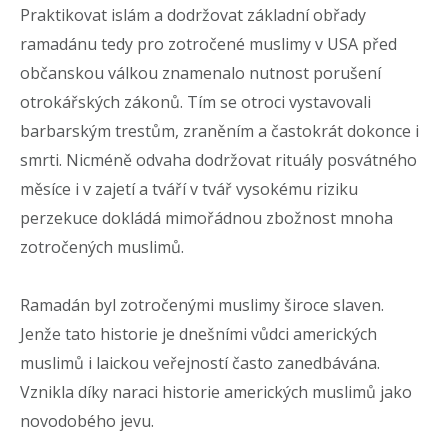
Praktikovat islám a dodržovat základní obřady
ramadánu tedy pro zotročené muslimy v USA před
občanskou válkou znamenalo nutnost porušení
otrokářských zákonů. Tím se otroci vystavovali
barbarským trestům, zraněním a častokrát dokonce i
smrti. Nicméně odvaha dodržovat rituály posvátného
měsíce i v zajetí a tváří v tvář vysokému riziku
perzekuce dokládá mimořádnou zbožnost mnoha
zotročených muslimů.
Ramadán byl zotročenými muslimy široce slaven.
Jenže tato historie je dnešními vůdci amerických
muslimů i laickou veřejností často zanedbávána.
Vznikla díky naraci historie amerických muslimů jako
novodobého jevu.