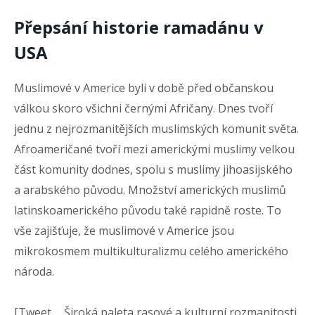
Přepsání historie ramadánu v
USA
Muslimové v Americe byli v době před občanskou
válkou skoro všichni černými Afričany. Dnes tvoří
jednu z nejrozmanitějších muslimských komunit světa.
Afroameričané tvoří mezi americkými muslimy velkou
část komunity dodnes, spolu s muslimy jihoasijského
a arabského původu. Množství amerických muslimů
latinskoamerického původu také rapidně roste. To
vše zajišťuje, že muslimové v Americe jsou
mikrokosmem multikulturalizmu celého amerického
národa.
[Tweet „„Široká paleta rasové a kulturní rozmanitosti