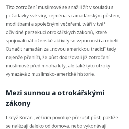
Tito zotročení muslimové se snažili žít v souladu s
požadavky své víry, zejména s ramadánským půstem,
modlitbami a společnými večeřemi, tváří v tvář
očividné perzekuci otrokářských zákonů, které
spojovali náboženské aktivity se vzpurností a rebelií.
Označit ramadán za „novou americkou tradici“ tedy
nejenže přehlíží, že půst dodržovali již zotročení
muslimové před mnoha lety, ale také tyto otroky
vymazává z muslimsko-americké historie.
Mezi sunnou a otrokářskými
zákony
I když Korán „věřícím povoluje přerušit půst, pakliže
se nalézají daleko od domova, nebo vykonávají