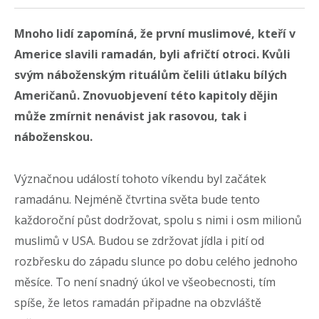
Mnoho lidí zapomíná, že první muslimové, kteří v
Americe slavili ramadán, byli afričtí otroci. Kvůli
svým náboženským rituálům čelili útlaku bílých
Američanů. Znovuobjevení této kapitoly dějin
může zmírnit nenávist jak rasovou, tak i
náboženskou.
Význačnou událostí tohoto víkendu byl začátek
ramadánu. Nejméně čtvrtina světa bude tento
každoroční půst dodržovat, spolu s nimi i osm milionů
muslimů v USA. Budou se zdržovat jídla i pití od
rozbřesku do západu slunce po dobu celého jednoho
měsíce. To není snadný úkol ve všeobecnosti, tím
spíše, že letos ramadán připadne na obzvláště