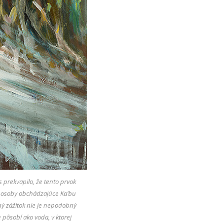
 prekvapilo, že tento prvok
sú osoby obchádzajúce Ka’bu
ný zážitok nie je nepodobný
ôsobí ako voda, v ktorej