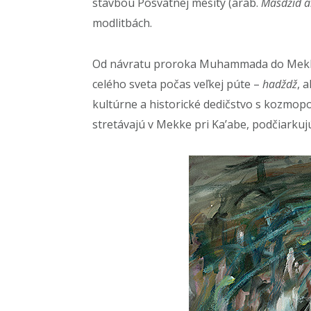
stavbou Posvätnej mešity (arab.
Masdžid 
modlitbách.
Od návratu proroka Muhammada do Mekky 
celého sveta počas veľkej púte –
hadždž
, 
kultúrne a historické dedičstvo s kozmop
stretávajú v Mekke pri Ka’abe, podčiarkuj