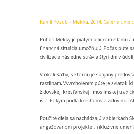
Kamil Kozub – Mekka, 2014, Galéria umelc
Púť do Mekky je piatym pilierom islamu a 
finančná situácia umožňujú. Počas púte sa
civilizácie následne strávia štyri dni v údol
V okolí Ka’by, s ktorou je spájaný predov
rastlinám. Vyvrcholením púte je sviatok Í
židovskej, kresťanskej i moslimskej tradíc
išlo. Pokým podľa kresťanov a židov mal A
Použité diela sa nachádzajú v zbierkach S
angažovanom projekte „Inkluzívne umenie 