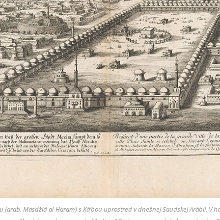
(arab. Masdžid al-Haram) s Ká’bou uprostred v dnešnej Saudskej Arábii. V hor