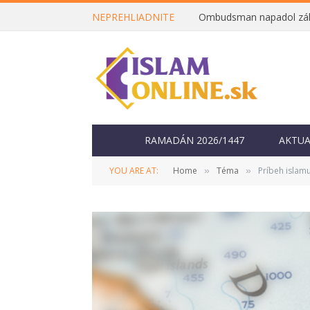
NEPREHLIADNITE
RAMADÁN 2026/1447
AKTUA
YOU ARE AT:
Home
Téma
Príbeh islam
»
»