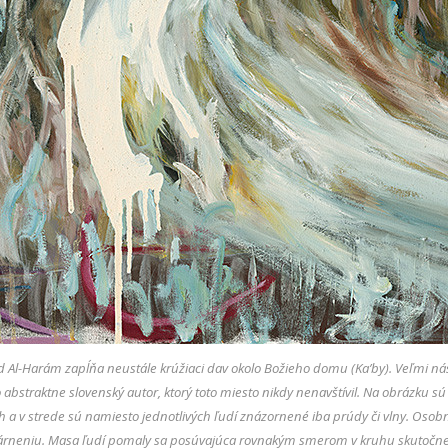
 Al-Harám zapĺňa neustále krúžiaci dav okolo Božieho domu (Ka’by). Veľmi nás
to abstraktne slovenský autor, ktorý toto miesto nikdy nenavštívil. Na obrázku 
 a v strede sú namiesto jednotlivých ľudí znázornené iba prúdy či vlny. Osob
neniu. Masa ľudí pomaly sa posúvajúca rovnakým smerom v kruhu skutočne p