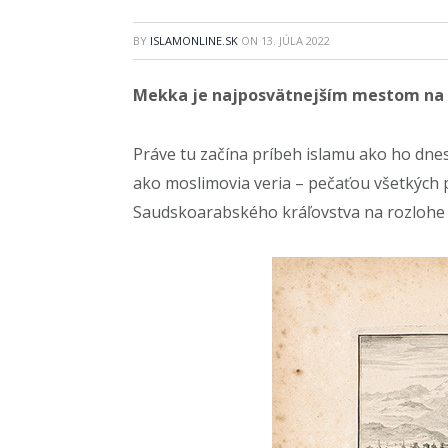
BY
ISLAMONLINE.SK
ON
13. JÚLA 2022
Mekka je najposvätnejším mestom na s
Práve tu začína príbeh islamu ako ho dne
ako moslimovia veria – pečaťou všetkých 
Saudskoarabského kráľovstva na rozlohe 