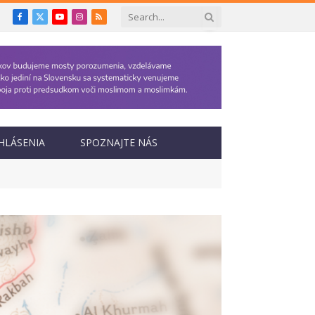
Facebook
X
YouTube
Instagram
RSS
(Twitter)
HLÁSENIA
SPOZNAJTE NÁS