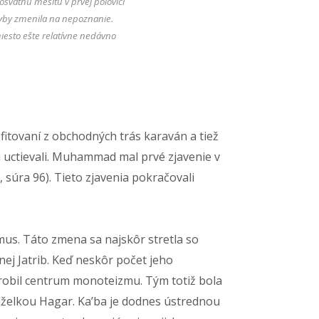
vätnú mešitu v prvej polovici
tavby zmenila na nepoznanie.
esto ešte relatívne nedávno
fitovaní z obchodných trás karaván a tiež
u uctievali. Muhammad mal prvé zjavenie v
súra 96). Tieto zjavenia pokračovali
mus. Táto zmena sa najskôr stretla so
j Jatrib. Keď neskôr počet jeho
urobil centrum monoteizmu. Tým totiž bola
nželkou Hagar. Ka’ba je dodnes ústrednou