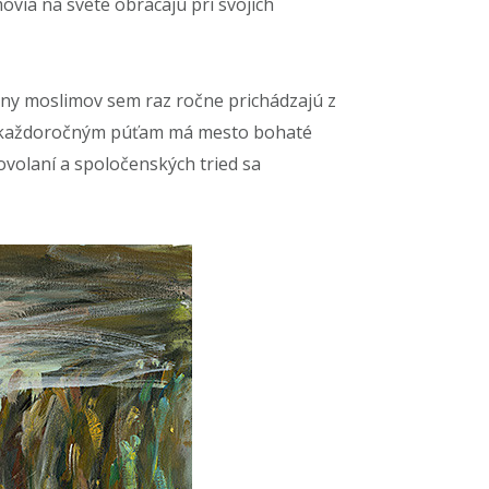
ovia na svete obracajú pri svojich
y moslimov sem raz ročne prichádzajú z
i každoročným púťam má mesto bohaté
ovolaní a spoločenských tried sa