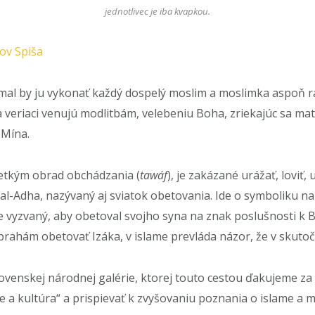
jednotlivec je iba kvapkou.
ov Spiša
mal by ju vykonať každý dospelý moslim a moslimka aspoň raz
 veriaci venujú modlitbám, velebeniu Boha, zriekajúc sa ma
í Mína.
šetkým obrad obchádzania (
tawáf
), je zakázané urážať, loviť
d al-Adha, nazývaný aj sviatok obetovania. Ide o symboliku 
ie vyzvaný, aby obetoval svojho syna na znak poslušnosti k 
brahám obetovať Izáka, v islame prevláda názor, že v skutočn
lovenskej národnej galérie, ktorej touto cestou ďakujeme za
a kultúra“ a prispievať k zvyšovaniu poznania o islame a