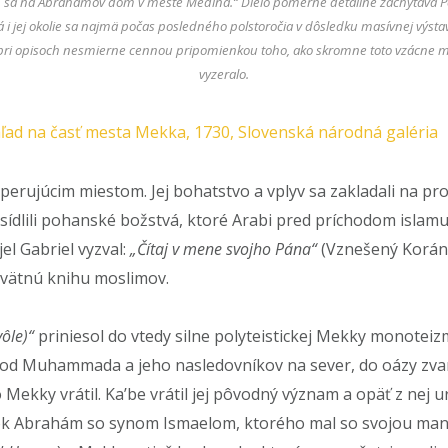
m sa na Abrahámov dom v meste Medina.“ Dielo pomerne detailne zachytáva Pos
á i jej okolie sa najmä počas posledného polstoročia v dôsledku masívnej výs
pri opisoch nesmierne cennou pripomienkou toho, ako skromne toto vzácne mi
vyzeralo.
ľad na časť mesta Mekka, 1730, Slovenská národná galéria
rujúcim miestom. Jej bohatstvo a vplyv sa zakladali na pro
 sídlili pohanské božstvá, ktoré Arabi pred príchodom islam
jel Gabriel vyzval:
„Čítaj v mene svojho Pána“
(Vznešený Korán, 
svätnú knihu moslimov.
ôle)“
priniesol do vtedy silne polyteistickej Mekky monoteiz
od Muhammada a jeho nasledovníkov na sever, do oázy zvane
ekky vrátil. Ka’be vrátil jej pôvodný význam a opäť z nej 
rorok Abrahám so synom Ismaelom, ktorého mal so svojou ma