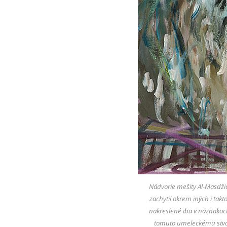
Nádvorie mešity Al-Masdžid
zachytil okrem iných i tak
nakreslené iba v náznakoch
tomuto umeleckému stvár