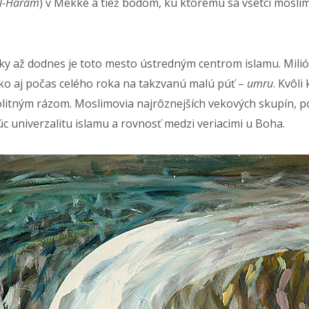
al-Haram
) v Mekke a tiež bodom, ku ktorému sa všetci moslim
až dodnes je toto mesto ústredným centrom islamu. Milión
ako aj počas celého roka na takzvanú malú púť –
umru
. Kvôl
olitným rázom. Moslimovia najrôznejších vekových skupín, p
úc univerzalitu islamu a rovnosť medzi veriacimi u Boha.