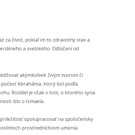
 za život, pokiaľ im to zdravotný stav a
teriálneho a svetského. Odlúčení od
, ubližovať akýmkoľvek živým tvorom či
na počesť Abraháma, ktorý bol podľa
Bohu. Rozdiel je však v tom, o ktorého syna
osti išlo o Ismaela.
 príležitosť spolupracovať na spoločensky
 moslimoch prostredníctvom umenia.