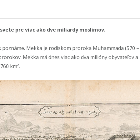
vete pre viac ako dve miliardy moslimov.
s poznáme. Mekka je rodiskom proroka Muhammada (570 – 632 
prorokov. Mekka má dnes viac ako dva milióny obyvateľov a r
760 km².