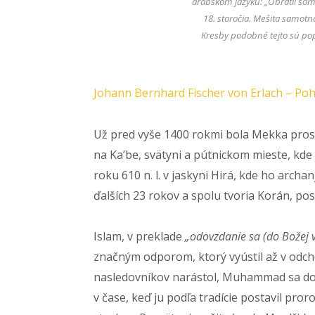
arabskom jazyku: „Obrátil so
18. storočia. Mešita samotn
Kresby podobné tejto sú po
Johann Bernhard Fischer von Erlach – Poh
Už pred vyše 1400 rokmi bola Mekka prospe
na Ka’be, svätyni a pútnickom mieste, kde
roku 610 n. l. v jaskyni Hirá, kde ho archan
ďalších 23 rokov a spolu tvoria Korán, po
Islam, v preklade
„odovzdanie sa (do Božej v
značným odporom, ktorý vyústil až v odch
nasledovníkov narástol, Muhammad sa do M
v čase, keď ju podľa tradície postavil p