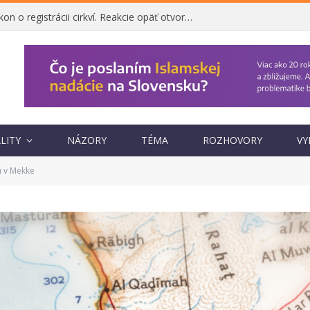
Ombudsman napadol zákon o registrácii cirkví. Reakcie opäť otvorili otázku, prečo vznikol
LITY
NÁZORY
TÉMA
ROZHOVORY
VY
u v Mekke