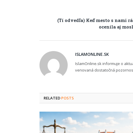
(Tí odvedľa) Keď mesto s nami rá
ocenila aj mo
ISLAMONLINE.SK
IslamOnline.sk informuje o akt
venovaná dostatočná pozornosť,
RELATED
POSTS