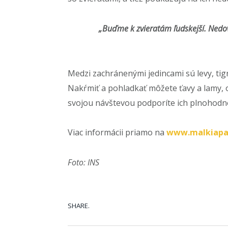
„Buďme k zvieratám ľudskejší. Nedov
Medzi zachránenými jedincami sú levy, tigr
Nakŕmiť a pohladkať môžete ťavy a lamy, o
svojou návštevou podporíte ich plnohodno
Viac informácii priamo na
www.malkiapa
Foto: INS
SHARE.