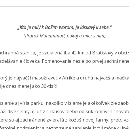
„Kto je milý k Božím tvorom, je láskavý k sebe.“
(Prorok Mohammad, pokoj a mier s ním)
chranná stanica, je vzdialená iba 42 km od Bratislavy v ob
vzdelávanie človeka. Pomenovanie nesie po prvej zachránenej 
torý je najväčší mäsožravec v Afrike a druhá najväčšia mačka
je dnes menej ako 30-tisíc!
oslanie aj vízia parku, nakoľko v islame je akékoľvek zlé za
aží divé šelmy, či už z cirkusov alebo od súkromných chovate
tere sú aj zachránené zvieratá z kožušinovej farmy, preto 
dôstojné podmienky a nezmyselné zabíjanie kvôli móde či in