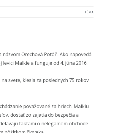
TÉMA
ci s názvom Orechová Potôň. Ako napovedá
levici Malkie a funguje od 4. júna 2016.
 na svete, klesla za posledných 75 rokov
obchádzanie považované za hriech. Malkiu
ľov, dostať zo zajatia do bezpečia a
vzdelávajú faktami o nelegálnom obchode
ým pôžitkom človeka.