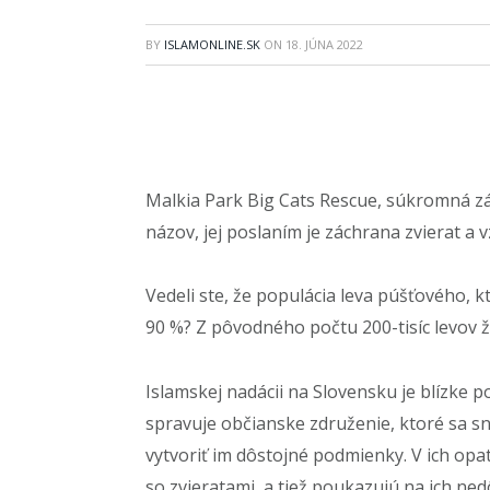
BY
ISLAMONLINE.SK
ON
18. JÚNA 2022
Malkia Park Big Cats Rescue, súkromná zá
názov, jej poslaním je záchrana zvierat a 
Vedeli ste, že populácia leva púšťového, k
90 %? Z pôvodného počtu 200-tisíc levov ži
Islamskej nadácii na Slovensku je blízke p
spravuje občianske združenie, ktoré sa sn
vytvoriť im dôstojné podmienky. V ich opa
so zvieratami, a tiež poukazujú na ich ne