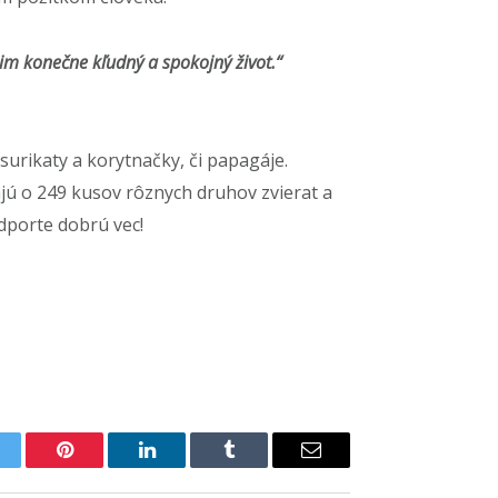
im konečne kľudný a spokojný život.“
surikaty a korytnačky, či papagáje.
ajú o 249 kusov rôznych druhov zvierat a
dporte dobrú vec!
itter
Pinterest
LinkedIn
Tumblr
Email