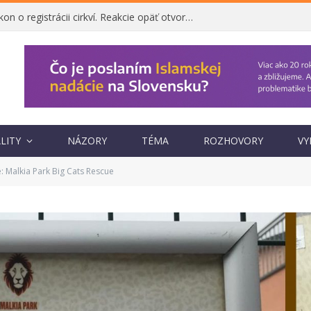
Ombudsman napadol zákon o registrácii cirkví. Reakcie opäť otvorili otázku, prečo vznikol
LITY
NÁZORY
TÉMA
ROZHOVORY
VY
Malkia Park Big Cats Rescue