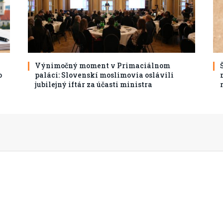
Výnimočný moment v Primaciálnom
o
paláci: Slovenskí moslimovia oslávili
jubilejný iftár za účasti ministra