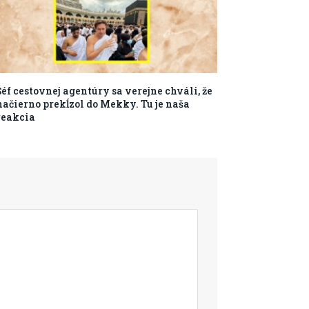
Šéf cestovnej agentúry sa verejne chváli, že
načierno prekĺzol do Mekky. Tu je naša
reakcia