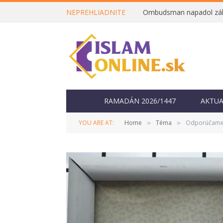
NEPREHLIADNITE
RAMADÁN 2026/1447
AKTUA
YOU ARE AT:
Home
Téma
Odporúčame: 
»
»