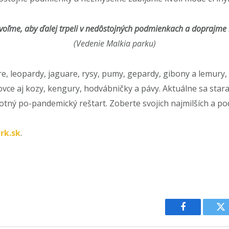
oľme, aby ďalej trpeli v nedôstojných podmienkach a doprajme 
(Vedenie Malkia parku)
e, leopardy, jaguare, rysy, pumy, gepardy, gibony a lemury, 
vce aj kozy, kengury, hodvábničky a pávy. Aktuálne sa star
tný po-pandemický reštart. Zoberte svojich najmilších a po
rk.sk
.
Facebook
Tw