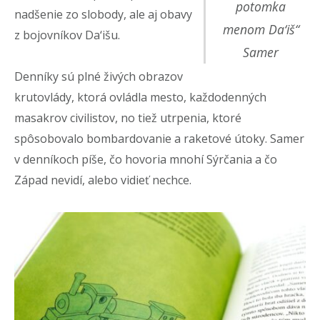
potomka
nadšenie zo slobody, ale aj obavy
menom Da‘iš“
z bojovníkov Da‘išu.
Samer
Denníky sú plné živých obrazov
krutovlády, ktorá ovládla mesto, každodenných
masakrov civilistov, no tiež utrpenia, ktoré
spôsobovalo bombardovanie a raketové útoky. Samer
v denníkoch píše, čo hovoria mnohí Sýrčania a čo
Západ nevidí, alebo vidieť nechce.