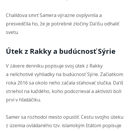
Chalídova smrť Samera výrazne ovplyvnila a
presvedčila ho, že je potrebné zločiny Da’išu odhaliť
svetu.
Útek z Rakky a budúcnosť Sýrie
V závere denníku popisuje svoj útek z Rakky
a nelichotivé vyhliadky na budúcnosť Sýrie. Začiatkom
roka 2016 sa okolo neho začala sťahovať slučka. Da‘iš
striehol na každého, koho podozrieval a aktivisti boli
prví v hľadáčiku.
Samer sa rozhodol mesto opustiť. Cestu svojho úteku
z územia ovládaného tzv. islamským štátom popisuje