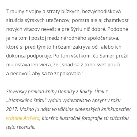
Traumy z vojny a straty blízkych, bezvýchodisková
situácia sýrskych utečencov, pomsta ale aj chamtivosť
nových víťazov neveštia pre Sýriu nič dobré. Podobne
je na tom i postoj medzinárodného spoločenstva,
ktoré si pred týmito hrôzami zakrýva oči, alebo ich
dokonca podporuje. Po tom všetkom, čo Samer prežil
mu ostáva len viera, že „snáď sa z toho svet poučí
a nedovolí, aby sa to zopakovalo.“
Slovenský preklad knihy Denníky z Rakky: Útek z
„Islamského štátu“ vydalo vydavateľstvo Absynt v roku
2017. Možno ju nájsť vo väčšine slovenských kníhkupectiev
vrátane ArtFóra
, ktorého ilustračné fotografie sú súčasťou
tejto recenzie.