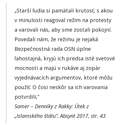
„Starší ľudia si pamätali krutosť, s akou
v minulosti reagoval režim na protesty
a varovali nás, aby sme zostali pokojní.
Povedali nám, že režimu je nejaká
Bezpečnostná rada OSN úplne
ľahostajná, kryjú ich predsa isté svetové
mocnosti a majú v rukáve aj zopár
vyjednávacích argumentov, ktoré môžu
použiť. O čosi neskôr sa ich varovania
potvrdili,“
Samer – Denníky z Rakky: Útek z
„Islamského štátu“, Absynt 2017, str. 43