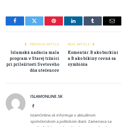
Facebook
Twitter
Pinterest
LinkedIn
Tumblr
Email
PREVIOUS ARTICLE
NEXT ARTICLE
Islamská nadácia mala
Komentár: B ako burkini
program v Starej tržnici
a B ako bikiny rovná sa
pri príležitosti Svetového
symbióza
dňa utečencov
ISLAMONLINE.SK
Facebook
IslamOnline.sk informuje o aktuálnom
spoločenskom a politickom dianí. Zameriava sa