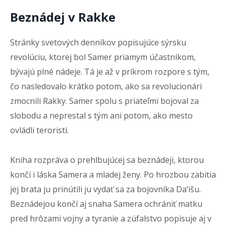
Beznádej v Rakke
Stránky svetových denníkov popisujúce sýrsku
revolúciu, ktorej bol Samer priamym účastníkom,
bývajú plné nádeje. Tá je až v príkrom rozpore s tým,
čo nasledovalo krátko potom, ako sa revolucionári
zmocnili Rakky. Samer spolu s priateľmi bojoval za
slobodu a neprestal s tým ani potom, ako mesto
ovládli teroristi.
Kniha rozpráva o prehlbujúcej sa beznádeji, ktorou
končí i láska Samera a mladej ženy. Po hrozbou zabitia
jej brata ju prinútili ju vydať sa za bojovníka Da’išu.
Beznádejou končí aj snaha Samera ochrániť matku
pred hrôzami vojny a tyranie a zúfalstvo popisuje aj v