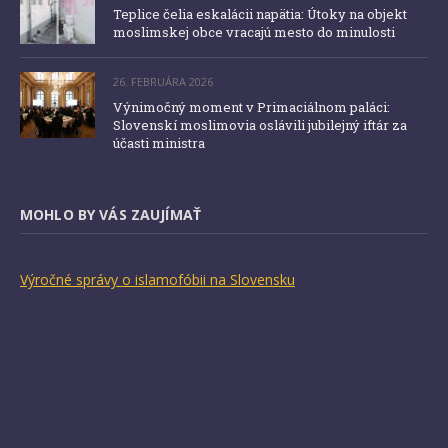
Teplice čelia eskalácii napätia: Útoky na objekt
moslimskej obce vracajú mesto do minulosti
26. FEBRUÁRA 2026
Výnimočný moment v Primaciálnom paláci:
Slovenskí moslimovia oslávili jubilejný iftár za
účasti ministra
MOHLO BY VÁS ZAUJÍMAŤ
Výročné správy o islamofóbii na Slovensku