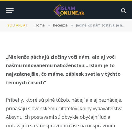
nádej (recenzia knihy)
BY
ISLAMONLINE.SK
10. JÚLA 2017
UPDATED:
15.
YOU ARE AT:
Home
Recenzie
Jediné, čo nám zostáva, je nádej (recenzia knihy)
»
»
AUGUSTA 2022
NEKOMENTOVANÉ
5 MINS READ
„Nielenže páchajú zločiny voči nám, ale aj voči
nášmu milovanému náboženstvu… Islám je to
najvzácnejšie, čo máme, záblesk svetla v týchto
temných časoch“
Príbehy, ktoré sú plné túžob, nádejí ale aj beznádeje,
prinášajú slovenskému čitateľovi knihy vydavateľstva
Absynt. Ich postavami sú obvykle obyčajní ľudia
ocitávajúci sa v nesprávnom čase na nesprávnom