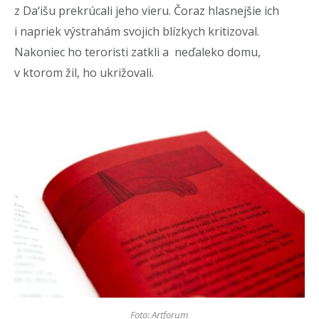
z Da‘išu prekrúcali jeho vieru. Čoraz hlasnejšie ich
i napriek výstrahám svojich blízkych kritizoval.
Nakoniec ho teroristi zatkli a neďaleko domu,
v ktorom žil, ho ukrižovali.
Foto: Artforum