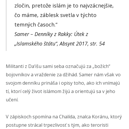
zločin, pretože islám je to najvzácnejšie,
čo máme, záblesk svetla v týchto
temných časoch.“
Samer – Denníky z Rakky: Útek z
„Islamského štátu“, Absynt 2017, str. 54
Militanti z Da‘išu sami seba označujú za „božích“
bojovníkov a vraždenie za džihád. Samer nám však vo
svojom denníku prináša i opisy toho, ako ich vnímajú
tí, ktorí celý život islámom žijú a orientujú sa v jeho
učení.
V zápiskoch spomína na Chalída, znalca Koránu, ktorý
postupne strácal trpezlivosť s tým, ako teroristi