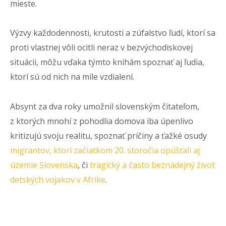
mieste.
Výzvy každodennosti, krutosti a zúfalstvo ľudí, ktorí sa
proti vlastnej vôli ocitli neraz v bezvýchodiskovej
situácii, môžu vďaka týmto knihám spoznať aj ľudia,
ktorí sú od nich na míle vzdialení.
Absynt za dva roky umožnil slovenským čitateľom,
z ktorých mnohí z pohodlia domova iba úpenlivo
kritizujú svoju realitu, spoznať príčiny a ťažké osudy
migrantov, ktorí začiatkom 20. storočia opúšťali aj
územie Slovenska
, či
tragický a často beznádejný život
detských vojakov v Afrike
.