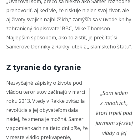
„Uvažoval som, prečo sa niekto ako Samer rozhodne
prehovoriť, aj keď vie, že riskuje nielen svoj život, ale
aj životy svojich najbližších,“ zamýšľa sa v úvode knihy
zahraničný dopisovateľ BBC, Mike Thomson.
Najlepším spôsobom, ako to zistiť, je prečítať si
Samerove Denníky z Rakky: útek z „islamského štátu“.
Z tyranie do tyranie
Nezvyčajné zápisky o živote pod
vládou teroristov začínajú v marci
„Som jeden
roku 2013. Vtedy v Rakke zvíťazila
z mnohých,
revolúcia a jej obyvateľom dala
ktorí trpeli pod
nádej, že zmena je možná. Samer
jarmom sýrskej
v spomienkach na tieto dni píše, že
vlády a jej
v meste vládlo prekvapenie,