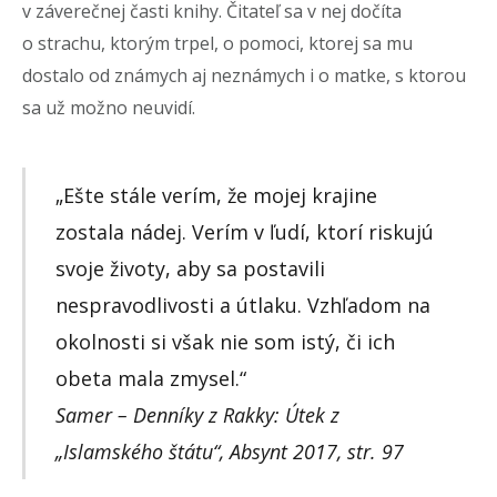
v záverečnej časti knihy. Čitateľ sa v nej dočíta
o strachu, ktorým trpel, o pomoci, ktorej sa mu
dostalo od známych aj neznámych i o matke, s ktorou
sa už možno neuvidí.
„Ešte stále verím, že mojej krajine
zostala nádej. Verím v ľudí, ktorí riskujú
svoje životy, aby sa postavili
nespravodlivosti a útlaku. Vzhľadom na
okolnosti si však nie som istý, či ich
obeta mala zmysel.“
Samer – Denníky z Rakky: Útek z
„Islamského štátu“, Absynt 2017, str. 97