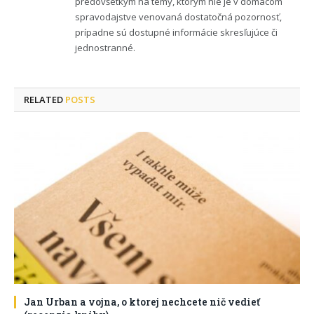
predovšetkým na témy, ktorým nie je v domácom
spravodajstve venovaná dostatočná pozornosť,
prípadne sú dostupné informácie skresľujúce či
jednostranné.
RELATED
POSTS
Jan Urban a vojna, o ktorej nechcete nič vedieť