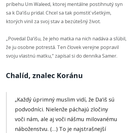
príbehu Um Waleed, ktorej mentálne postihnutý syn
sa k Da‘išu pridal. Chcel sa tak pomstiť všetkým,
ktorých vinil za svoj stav a bezútešný život.
„Povedal Da‘išu, že jeho matka na nich nadáva a sľúbil,
že ju osobne potrestá. Ten človek verejne popravil
svoju vlastnú matku,“ zapísal si do denníka Samer.
Chalíd, znalec Koránu
„Každý úprimný muslim vidí, že Da‘iš sú
podvodníci. Nielenže páchajú zločiny
voči nám, ale aj voči nášmu milovanému
náboženstvu. (…) To je najstrašnejší