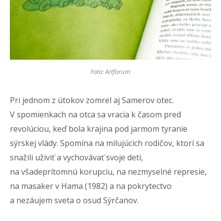
Foto: Artforum
Pri jednom z útokov zomrel aj Samerov otec.
V spomienkach na otca sa vracia k časom pred
revolúciou, keď bola krajina pod jarmom tyranie
sýrskej vlády. Spomína na milujúcich rodičov, ktorí sa
snažili uživiť a vychovávať svoje deti,
na všadeprítomnú korupciu, na nezmyselné represie,
na masaker v Hama (1982) a na pokrytectvo
a nezáujem sveta o osud Sýrčanov.