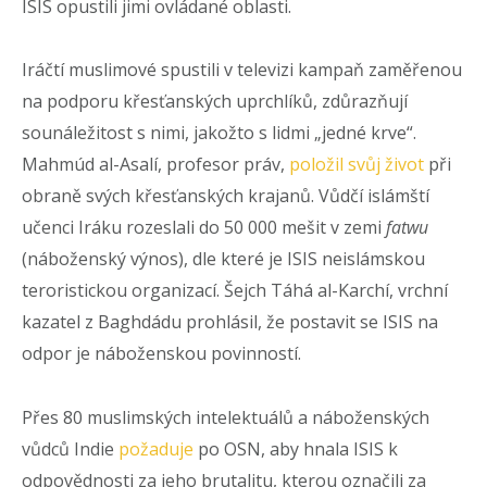
ISIS opustili jimi ovládané oblasti.
Iráčtí muslimové spustili v televizi kampaň zaměřenou
na podporu křesťanských uprchlíků, zdůrazňují
sounáležitost s nimi, jakožto s lidmi „jedné krve“.
Mahmúd al-Asalí, profesor práv,
položil svůj život
při
obraně svých křesťanských krajanů. Vůdčí islámští
učenci Iráku rozeslali do 50 000 mešit v zemi
fatwu
(náboženský výnos), dle které je ISIS neislámskou
teroristickou organizací. Šejch Táhá al-Karchí, vrchní
kazatel z Baghdádu prohlásil, že postavit se ISIS na
odpor je náboženskou povinností.
Přes 80 muslimských intelektuálů a náboženských
vůdců Indie
požaduje
po OSN, aby hnala ISIS k
odpovědnosti za jeho brutalitu, kterou označili za