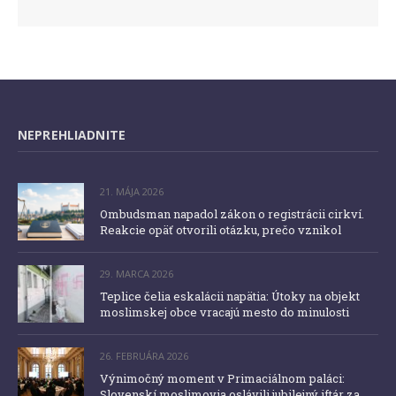
NEPREHLIADNITE
21. MÁJA 2026
Ombudsman napadol zákon o registrácii cirkví.
Reakcie opäť otvorili otázku, prečo vznikol
29. MARCA 2026
Teplice čelia eskalácii napätia: Útoky na objekt
moslimskej obce vracajú mesto do minulosti
26. FEBRUÁRA 2026
Výnimočný moment v Primaciálnom paláci:
Slovenskí moslimovia oslávili jubilejný iftár za