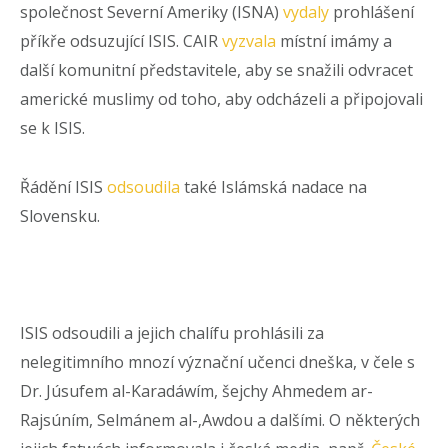
společnost Severní Ameriky (ISNA)
vydaly
prohlášení
příkře odsuzující ISIS. CAIR
vyzvala
místní imámy a
další komunitní představitele, aby se snažili odvracet
americké muslimy od toho, aby odcházeli a připojovali
se k ISIS.
Řádění ISIS
odsoudila
také Islámská nadace na
Slovensku.
ISIS odsoudili a jejich chalífu prohlásili za
nelegitimního mnozí význační učenci dneška, v čele s
Dr. Júsufem al-Karadáwím, šejchy Ahmedem ar-
Rajsúním, Selmánem al-‚Awdou a dalšími. O některých