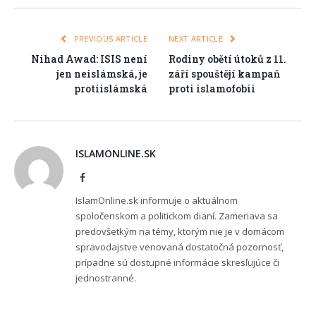
PREVIOUS ARTICLE
NEXT ARTICLE
Nihad Awad: ISIS není
Rodiny obětí útoků z 11.
jen neislámská, je
září spouštějí kampaň
protiislámská
proti islamofobii
ISLAMONLINE.SK
Facebook
IslamOnline.sk informuje o aktuálnom
spoločenskom a politickom dianí. Zameriava sa
predovšetkým na témy, ktorým nie je v domácom
spravodajstve venovaná dostatočná pozornosť,
prípadne sú dostupné informácie skresľujúce či
jednostranné.