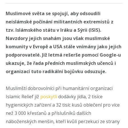
Muslimové světa se spojují, aby odsoudili
neislámské počínání militantních extremistů z
tzv. Islámského státu v Iráku a Sýrii (ISIS).
Navzdory jejich snahám jsou však muslimské
komunity v Evropě a USA stále vnímány jako jejich
podporovatelé. Již letmá rešerše pomocí Google-u
ukazuje, že řada předních muslimských učenců i
organizací tuto radikální bojůvku odsuzuje.
Muslimští dobrovolníci při humanitární organizaci
Islamic Relief již
poskytli
dodávky jídla, 2 tisíce
hygienických zařízení a 32 tisíc kusů oblečení pro více
než 3 000 křesťanů a příslušníků dalších
náboženských menšin, kteří kvůli perzekuci ze strany