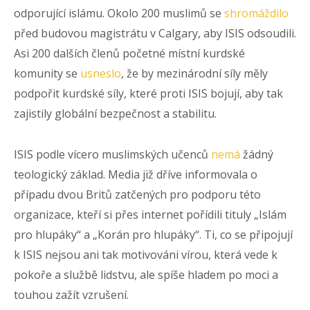
odporující islámu. Okolo 200 muslimů se
shromáždilo
před budovou magistrátu v Calgary, aby ISIS odsoudili.
Asi 200 dalších členů početné místní kurdské
komunity se
usneslo
, že by mezinárodní síly měly
podpořit kurdské síly, které proti ISIS bojují, aby tak
zajistily globální bezpečnost a stabilitu.
ISIS podle vícero muslimských učenců
nemá
žádný
teologický základ. Media již dříve informovala o
případu dvou Britů zatčených pro podporu této
organizace, kteří si přes internet pořídili tituly „Islám
pro hlupáky“ a „Korán pro hlupáky“. Ti, co se připojují
k ISIS nejsou ani tak motivováni vírou, která vede k
pokoře a službě lidstvu, ale spíše hladem po moci a
touhou zažít vzrušení.