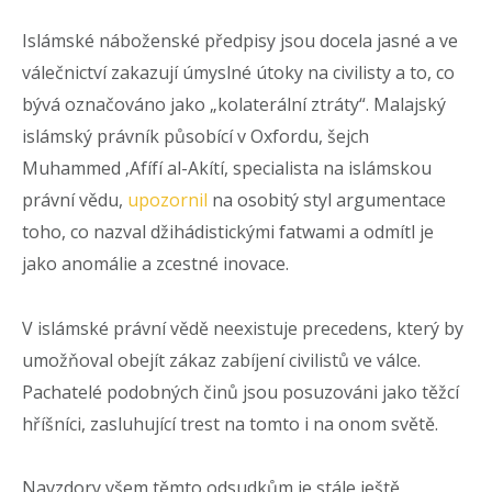
Islámské náboženské předpisy jsou docela jasné a ve
válečnictví zakazují úmyslné útoky na civilisty a to, co
bývá označováno jako „kolaterální ztráty“. Malajský
islámský právník působící v Oxfordu, šejch
Muhammed ‚Afífí al-Akítí, specialista na islámskou
právní vědu,
upozornil
na osobitý styl argumentace
toho, co nazval džihádistickými fatwami a odmítl je
jako anomálie a zcestné inovace.
V islámské právní vědě neexistuje precedens, který by
umožňoval obejít zákaz zabíjení civilistů ve válce.
Pachatelé podobných činů jsou posuzováni jako těžcí
hříšníci, zasluhující trest na tomto i na onom světě.
Navzdory všem těmto odsudkům je stále ještě