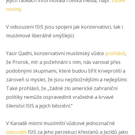
jejich fatwách informovala i česká media, např.
České
noviny
.
V odsouzení ISIS jsou spojeni jak konzervativci, tak i
muslimové liberálně smýšlející.
Yasir Qadhi, konzervativní muslimský vůdce
prohlásil
,
že Prorok, mír a požehnání s ním, nás varoval přes
podobnými skupinami, které budou šířit krveprolití a
zároveň si myslet, že jsou nejzbožnějšími a nejlepšími.
Také prohlásil, že „žádné zlo americké zahraniční
politiky nemůže ospravedlnit vražedné a krvavé
šílenství ISIS a jejich běsnění.“
V Kanadě místní muslimští vůdcové jednoznačně
odsoudili
ISIS za jeho perzekuci křesťanů a Jezídů jako