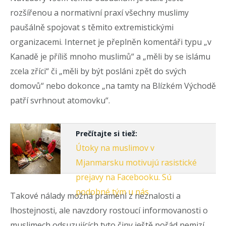
rozšířenou a normativní praxí všechny muslimy
paušálně spojovat s těmito extremistickými
organizacemi. Internet je přeplněn komentáři typu „v
Kanadě je příliš mnoho muslimů“ a „měli by se islámu
zcela zříci“ či „měli by být posláni zpět do svých
domovů“ nebo dokonce „na tamty na Blízkém Východě
patří svrhnout atomovku“.
Prečítajte si tiež:
Útoky na muslimov v
Mjanmarsku motivujú rasistické
prejavy na Facebooku. Sú
podobné tým u nás
Takové nálady možná pramení z neznalosti a
lhostejnosti, ale navzdory rostoucí informovanosti o
muslimech odsuzujících tyto činy ještě pořád nemizí.