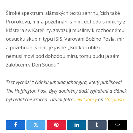
Široké spektrum islámských textů zahrnujících také
Prorokovu, mír a požehnání s ním, dohodu s mnichy z
kláštera sv. Kateřiny, zavazují muslimy k rozhodnému
odsudku skupin typu ISIS. Varování Božího Posla, mír
a požehnání s ním, je jasné: „Kdokoli ublíží
nemuslimovi pod dohodou míru, tomu budu já sám
žalobcem v Den Soudu.“
Text vychází z článku Junaida Jahangira, který publikoval
The Huffington Post. Byly doplněny další vyjádření a článek
byl redakčně krácen. Titulní foto:
Levi Clancy
on
Unsplash
Facebook
Twitter
Pinterest
LinkedIn
Tumblr
Email