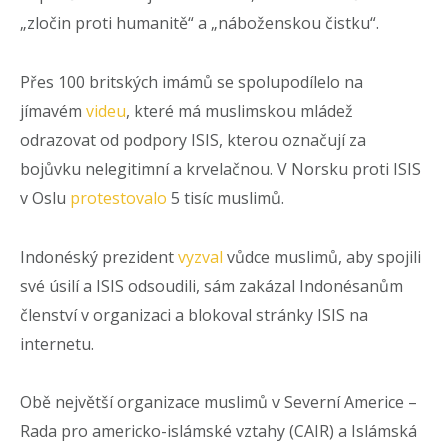
„zločin proti humanitě“ a „náboženskou čistku“.
Přes 100 britských imámů se spolupodílelo na
jímavém
videu
, které má muslimskou mládež
odrazovat od podpory ISIS, kterou označují za
bojůvku nelegitimní a krvelačnou. V Norsku proti ISIS
v Oslu
protestovalo
5 tisíc muslimů.
Indonéský prezident
vyzval
vůdce muslimů, aby spojili
své úsilí a ISIS odsoudili, sám zakázal Indonésanům
členství v organizaci a blokoval stránky ISIS na
internetu.
Obě největší organizace muslimů v Severní Americe –
Rada pro americko-islámské vztahy (CAIR) a Islámská