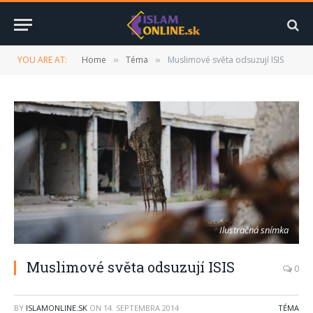
YOU ARE AT:
Home
Téma
Muslimové světa odsuzují ISIS
»
»
Ilustračná snímka
Muslimové světa odsuzují ISIS
0
BY
ISLAMONLINE.SK
ON
14. SEPTEMBRA 2014
TÉMA