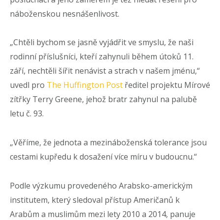
náboženskou nesnášenlivost.
„Chtěli bychom se jasně vyjádřit ve smyslu, že naši
rodinní příslušníci, kteří zahynuli během útoků 11.
září, nechtěli šířit nenávist a strach v našem jménu,“
uvedl pro
The Huffington Post
ředitel projektu Mírové
zítřky Terry Greene, jehož bratr zahynul na palubě
letu č. 93.
„Věříme, že jednota a mezináboženská tolerance jsou
cestami kupředu k dosažení více míru v budoucnu.“
Podle výzkumu provedeného Arabsko-americkým
institutem, který sledoval přístup Američanů k
Arabům a muslimům mezi lety 2010 a 2014, panuje