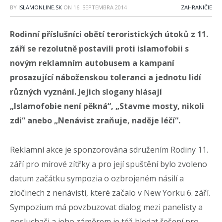
BY
ISLAMONLINE.SK
ON
16. SEPTEMBRA 2014
ZAHRANIČIE
Rodinní příslušníci obětí teroristických útoků z 11.
září se rezolutně postavili proti islamofobii s
novým reklamním autobusem a kampaní
prosazující náboženskou toleranci a jednotu lidí
různých vyznání. Jejich slogany hlásají
„Islamofobie není pěkná“, „Stavme mosty, nikoli
zdi“ anebo „Nenávist zraňuje, naděje léčí“.
Reklamní akce je sponzorována sdružením Rodiny 11.
září pro mírové zítřky a pro její spuštění bylo zvoleno
datum začátku sympozia o ozbrojeném násilí a
zločinech z nenávisti, které začalo v New Yorku 6. září.
Sympozium má povzbuzovat dialog mezi panelisty a
posluchači a jeho záměrem je též hledat řešení pro