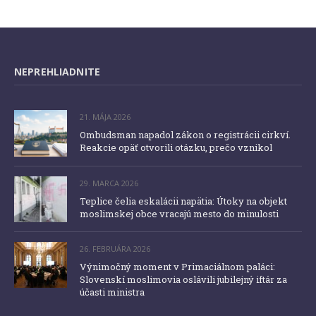
NEPREHLIADNITE
21. MÁJA 2026
Ombudsman napadol zákon o registrácii cirkví.
Reakcie opäť otvorili otázku, prečo vznikol
29. MARCA 2026
Teplice čelia eskalácii napätia: Útoky na objekt
moslimskej obce vracajú mesto do minulosti
26. FEBRUÁRA 2026
Výnimočný moment v Primaciálnom paláci:
Slovenskí moslimovia oslávili jubilejný iftár za
účasti ministra