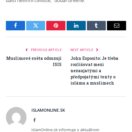
další nevinní civilisté,“ dodal Greene.
Facebook
Twitter
Pinterest
LinkedIn
Tumblr
Email
PREVIOUS ARTICLE
NEXT ARTICLE
Muslimové světa odsuzují
John Esposito: Je třeba
ISIS
rozlišovat mezi
nezaujatými a
předpojatými texty o
islámu a muslimech
ISLAMONLINE.SK
Facebook
IslamOnline.sk informuje o aktuálnom