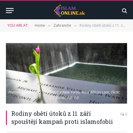
YOU ARE AT:
Home
Zahraničie
Rodiny obětí útoků z 11. září spouštějí kampaň proti islamofobii
»
»
Pomník obětem z 11. září 2001 v New Yorku.
Russ Allison Loar, Flickr,
CC BY-NC-ND 2.0
Rodiny obětí útoků z 11. září
0
spouštějí kampaň proti islamofobii