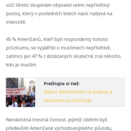
vůči těmto skupinám obyvatel velmi nepřívětivý
postoj, který v posledních letech navíc nabývá na
intenzitě.
45 % Američanů, kteří byli respondenty tohoto
průzkumu, se vyjádřilo o muslimech nepřívětivě,
zatímco jen 47 % z dotázaných skutečně zná někoho,
kdo je muslim.
Prečítajte si tiež:
Názor Američanov na Arabov a
muslimov sa zhoršuje
Nenávistná trestná činnost, jejímiž oběťmi byli
především Američané východoasijského původu,