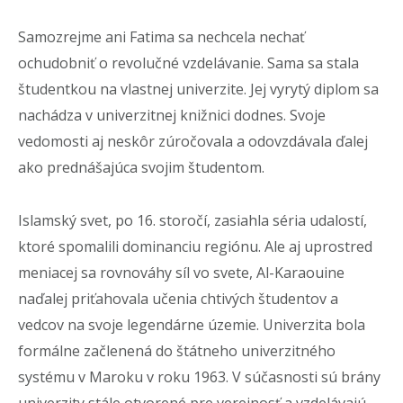
Samozrejme ani Fatima sa nechcela nechať
ochudobniť o revolučné vzdelávanie. Sama sa stala
študentkou na vlastnej univerzite. Jej vyrytý diplom sa
nachádza v univerzitnej knižnici dodnes. Svoje
vedomosti aj neskôr zúročovala a odovzdávala ďalej
ako prednášajúca svojim študentom.
Islamský svet, po 16. storočí, zasiahla séria udalostí,
ktoré spomalili dominanciu regiónu. Ale aj uprostred
meniacej sa rovnováhy síl vo svete, Al-Karaouine
naďalej priťahovala učenia chtivých študentov a
vedcov na svoje legendárne územie. Univerzita bola
formálne začlenená do štátneho univerzitného
systému v Maroku v roku 1963. V súčasnosti sú brány
univerzity stále otvorené pre verejnosť a vzdelávajú