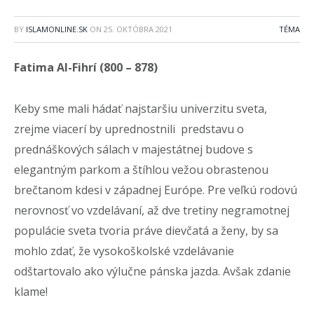
BY
ISLAMONLINE.SK
ON
25. OKTÓBRA 2021
TÉMA
Fatima Al-Fihrí (800 – 878)
Keby sme mali hádať najstaršiu univerzitu sveta,
zrejme viacerí by uprednostnili predstavu o
prednáškových sálach v majestátnej budove s
elegantným parkom a štíhlou vežou obrastenou
brečtanom kdesi v západnej Európe. Pre veľkú rodovú
nerovnosť vo vzdelávaní, až dve tretiny negramotnej
populácie sveta tvoria práve dievčatá a ženy, by sa
mohlo zdať, že vysokoškolské vzdelávanie
odštartovalo ako výlučne pánska jazda. Avšak zdanie
klame!