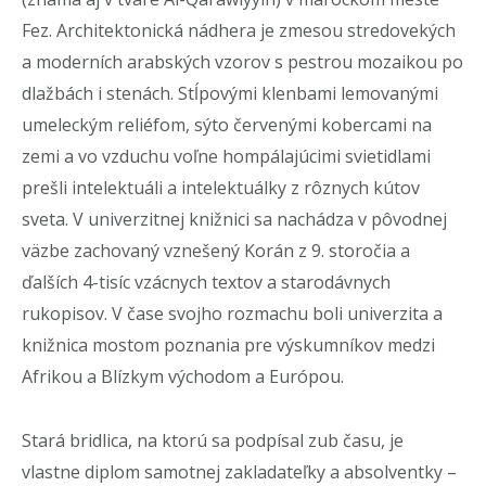
Fez. Architektonická nádhera je zmesou stredovekých
a moderních arabských vzorov s pestrou mozaikou po
dlažbách i stenách. Stĺpovými klenbami lemovanými
umeleckým reliéfom, sýto červenými kobercami na
zemi a vo vzduchu voľne hompálajúcimi svietidlami
prešli intelektuáli a intelektuálky z rôznych kútov
sveta. V univerzitnej knižnici sa nachádza v pôvodnej
väzbe zachovaný vznešený Korán z 9. storočia a
ďalších 4-tisíc vzácnych textov a starodávnych
rukopisov. V čase svojho rozmachu boli univerzita a
knižnica mostom poznania pre výskumníkov medzi
Afrikou a Blízkym východom a Európou.
Stará bridlica, na ktorú sa podpísal zub času, je
vlastne diplom samotnej zakladateľky a absolventky –