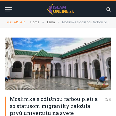
YOU ARE AT:
Home
Téma
Moslimka s odlišnou farbou pleti a so statusom migrantky založila prvú univerzitu na svete
»
»
Moslimka s odlišnou farbou pleti a
0
so statusom migrantky založila
prvú univerzitu na svete