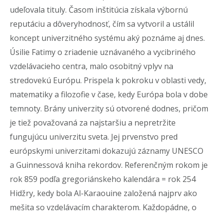
udeľovala tituly. Časom inštitúcia získala výbornú
reputáciu a dôveryhodnosť, čím sa vytvoril a ustálil
koncept univerzitného systému aký poznáme aj dnes.
Úsilie Fatimy o zriadenie uznávaného a vycibriného
vzdelávacieho centra, malo osobitný vplyv na
stredovekú Európu. Prispela k pokroku v oblasti vedy,
matematiky a filozofie v čase, kedy Európa bola v dobe
temnoty. Brány univerzity sú otvorené dodnes, pričom
je tiež považovaná za najstaršiu a nepretržite
fungujúcu univerzitu sveta. Jej prvenstvo pred
európskymi univerzitami dokazujú záznamy UNESCO
a Guinnessová kniha rekordov. Referenčným rokom je
rok 859 podľa gregoriánskeho kalendára = rok 254
Hidžry, kedy bola Al-Karaouine založená najprv ako
mešita so vzdelávacím charakterom. Každopádne, o