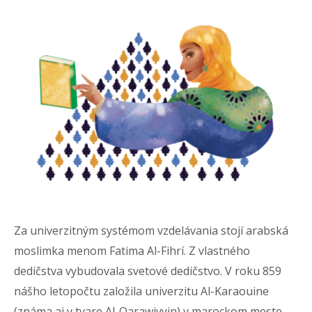
Za univerzitným systémom vzdelávania stojí arabská
moslimka menom Fatima Al-Fihrí. Z vlastného
dedičstva vybudovala svetové dedičstvo. V roku 859
nášho letopočtu založila univerzitu Al-Karaouine
(známa aj v tvare Al-Qarawiyyin) v marockom meste