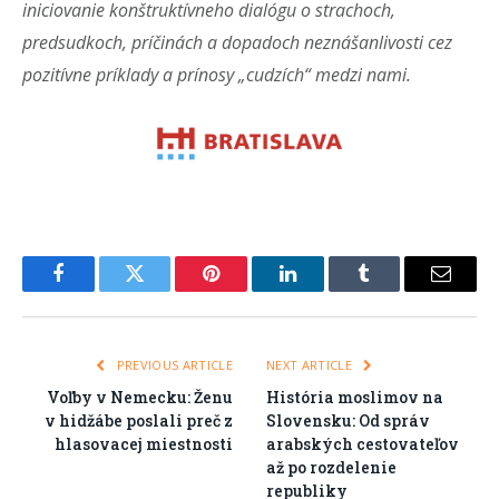
iniciovanie konštruktívneho dialógu o strachoch,
predsudkoch, príčinách a dopadoch neznášanlivosti cez
pozitívne príklady a prínosy „cudzích“ medzi nami.
Facebook
Twitter
Pinterest
LinkedIn
Tumblr
Email
PREVIOUS ARTICLE
NEXT ARTICLE
Voľby v Nemecku: Ženu
História moslimov na
v hidžábe poslali preč z
Slovensku: Od správ
hlasovacej miestnosti
arabských cestovateľov
až po rozdelenie
republiky