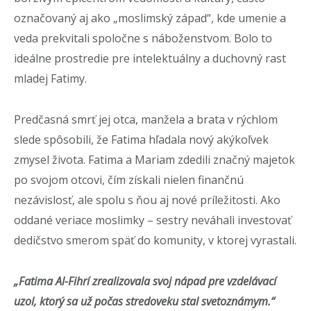
označovaný aj ako „moslimský západ“, kde umenie a
veda prekvitali spoločne s náboženstvom. Bolo to
ideálne prostredie pre intelektuálny a duchovný rast
mladej Fatimy.
Predčasná smrť jej otca, manžela a brata v rýchlom
slede spôsobili, že Fatima hľadala nový akýkoľvek
zmysel života. Fatima a Mariam zdedili značný majetok
po svojom otcovi, čím získali nielen finančnú
nezávislosť, ale spolu s ňou aj nové príležitosti. Ako
oddané veriace moslimky – sestry neváhali investovať
dedičstvo smerom späť do komunity, v ktorej vyrastali.
„Fatima Al-Fihrí zrealizovala svoj nápad pre vzdelávací
uzol, ktorý sa už počas stredoveku stal svetoznámym.“