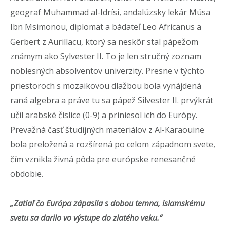
geograf Muhammad al-Idrísi, andalúzsky lekár Músa
Ibn Msimonou, diplomat a bádateľ Leo Africanus a
Gerbert z Aurillacu, ktorý sa neskôr stal pápežom
známym ako Sylvester II. To je len stručný zoznam
noblesných absolventov univerzity. Presne v týchto
priestoroch s mozaikovou dlažbou bola vynájdená
raná algebra a práve tu sa pápež Silvester II. prvýkrát
učil arabské číslice (0-9) a priniesol ich do Európy.
Prevažná časť študijných materiálov z Al-Karaouine
bola preložená a rozšírená po celom západnom svete,
čím vznikla živná pôda pre európske renesančné
obdobie.
„Zatiaľ čo Európa zápasila s dobou temna,
islamskému
svetu sa darilo vo výstupe do zlatého veku.“