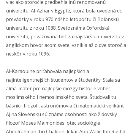
viac ako storočie predbehla inú renomovanú
univerzitu, Al-Azhar v Egypte, ktorá bola uvedená do
prevádzky v roku 970 nášho letopočtu či Bolonskú
univerzitu z roku 1088. Svetoznáma Oxfordská
univerzita, považovaná tiež za najstaršiu univerzitu v
anglickom hovoriacom svete, vznikla až o dve storočia
neskôr v roku 1096.
Al-Karaouine priťahovala najlepších a
najinteligentnejších študentov a študentky. Stala sa
alma-mater pre najlepšie mozgy histórie vôbec,
moslimského i nemoslimského sveta. Študovali tu
básnici, filozofi, astronómovia či matematickí velikáni.
Aj na Slovensku sú známe osobnosti ako židovský
filozof Moses Maimonides, otec sociológie
Abdulrahman Ibn Chaldún, lekár Abu Walid Ibn Rushd,