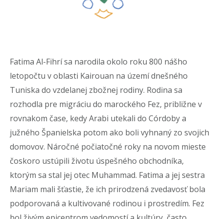
Fatima Al-Fihrí sa narodila okolo roku 800 nášho
letopočtu v oblasti Kairouan na území dnešného
Tuniska do vzdelanej zbožnej rodiny. Rodina sa
rozhodla pre migráciu do marockého Fez, približne v
rovnakom čase, kedy Arabi utekali do Córdoby a
južného Španielska potom ako boli vyhnaný zo svojich
domovov. Náročné počiatočné roky na novom mieste
čoskoro ustúpili životu úspešného obchodníka,
ktorým sa stal jej otec Muhammad. Fatima a jej sestra
Mariam mali šťastie, že ich prirodzená zvedavosť bola
podporovaná a kultivované rodinou i prostredím. Fez
bol živým epicentrom vedomostí a kultúry, často