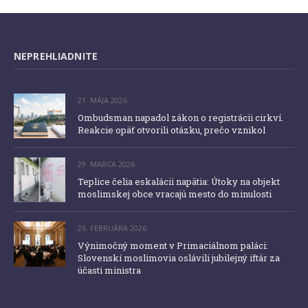
NEPREHLIADNITE
21. MÁJA 2026
Ombudsman napadol zákon o registrácii cirkví.
Reakcie opäť otvorili otázku, prečo vznikol
29. MARCA 2026
Teplice čelia eskalácii napätia: Útoky na objekt
moslimskej obce vracajú mesto do minulosti
26. FEBRUÁRA 2026
Výnimočný moment v Primaciálnom paláci:
Slovenskí moslimovia oslávili jubilejný iftár za
účasti ministra