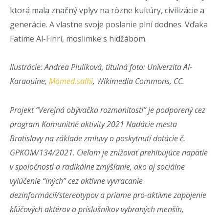
ktorá mala značný vplyv na rôzne kultúry, civilizácie a
generácie. A vlastne svoje poslanie plní dodnes. Vďaka
Fatime Al-Fihrí, moslimke s hidžábom.
Ilustrácie: Andrea Plulíková, titulná foto: Univerzita Al-
Karaouine,
Momed.salhi
, Wikimedia Commons, CC.
Projekt “Verejná obývačka rozmanitosti” je podporený cez
program Komunitné aktivity 2021 Nadácie mesta
Bratislavy na základe zmluvy o poskytnutí dotácie č.
GPKOM/134/2021. Cieľom je znižovať prehlbujúce napätie
v spoločnosti a radikálne zmýšľanie, ako aj sociálne
vylúčenie “iných” cez aktívne vyvracanie
dezinformácií/stereotypov a priame pro-aktívne zapojenie
kľúčových aktérov a príslušníkov vybraných menšín,