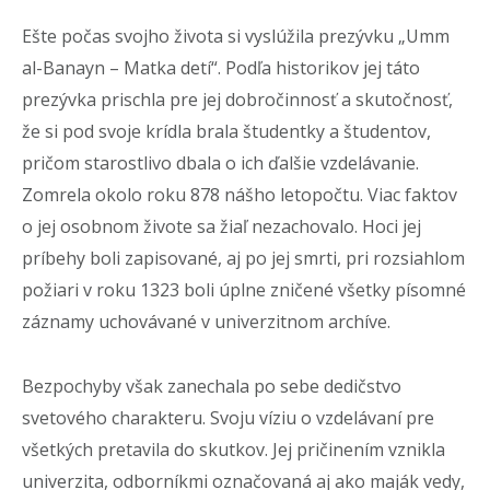
Ešte počas svojho života si vyslúžila prezývku „Umm
al-Banayn – Matka detí“. Podľa historikov jej táto
prezývka prischla pre jej dobročinnosť a skutočnosť,
že si pod svoje krídla brala študentky a študentov,
pričom starostlivo dbala o ich ďalšie vzdelávanie.
Zomrela okolo roku 878 nášho letopočtu. Viac faktov
o jej osobnom živote sa žiaľ nezachovalo. Hoci jej
príbehy boli zapisované, aj po jej smrti, pri rozsiahlom
požiari v roku 1323 boli úplne zničené všetky písomné
záznamy uchovávané v univerzitnom archíve.
Bezpochyby však zanechala po sebe dedičstvo
svetového charakteru. Svoju víziu o vzdelávaní pre
všetkých pretavila do skutkov. Jej pričinením vznikla
univerzita, odborníkmi označovaná aj ako maják vedy,