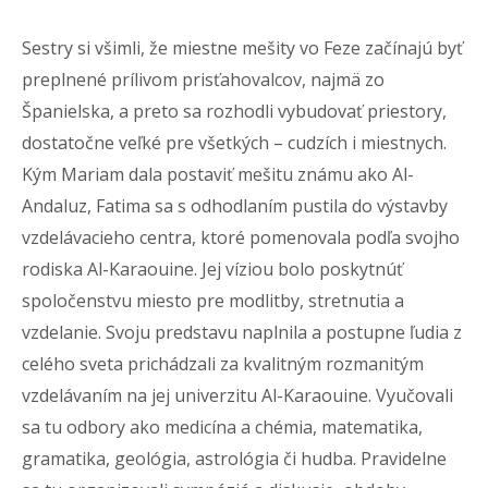
Sestry si všimli, že miestne mešity vo Feze začínajú byť
preplnené prílivom prisťahovalcov, najmä zo
Španielska, a preto sa rozhodli vybudovať priestory,
dostatočne veľké pre všetkých – cudzích i miestnych.
Kým Mariam dala postaviť mešitu známu ako Al-
Andaluz, Fatima sa s odhodlaním pustila do výstavby
vzdelávacieho centra, ktoré pomenovala podľa svojho
rodiska Al-Karaouine. Jej víziou bolo poskytnúť
spoločenstvu miesto pre modlitby, stretnutia a
vzdelanie. Svoju predstavu naplnila a postupne ľudia z
celého sveta prichádzali za kvalitným rozmanitým
vzdelávaním na jej univerzitu Al-Karaouine. Vyučovali
sa tu odbory ako medicína a chémia, matematika,
gramatika, geológia, astrológia či hudba. Pravidelne