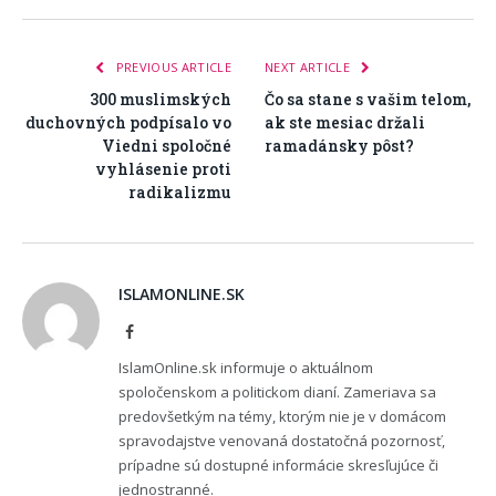
PREVIOUS ARTICLE
NEXT ARTICLE
300 muslimských
Čo sa stane s vašim telom,
duchovných podpísalo vo
ak ste mesiac držali
Viedni spoločné
ramadánsky pôst?
vyhlásenie proti
radikalizmu
ISLAMONLINE.SK
Facebook
IslamOnline.sk informuje o aktuálnom
spoločenskom a politickom dianí. Zameriava sa
predovšetkým na témy, ktorým nie je v domácom
spravodajstve venovaná dostatočná pozornosť,
prípadne sú dostupné informácie skresľujúce či
jednostranné.