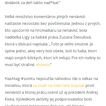
dodávok za deň takto nad*bať.“
Veľké množstvo komentárov plných nenávisti
našťastie nezostalo bez povšimnutia. Jednou z prvých,
kto upozornil na hromadiacu sa nenávisť, bola
riaditeľka Ligy za ľudské práva Zuzana Števulová,
ktorá v diskusii napísala: „Toto je veľmi smutné. Je
úplne jedno, akej viery boli obete, boli to ľudia, ktorí
majú svojich blízkych, ktorí ich milujú. Pre ich rodiny to
musí byť strašné.
#somtu
“
Hashtag #somtu nepoužila náhodou. Ide o odkaz na
iniciatívu, ktorá
sa snaží na internete bojovať
proti
nenávisti a ktorej prácu ocenil už aj prezident Andrej
Kiska. Výsledkom aktivity jej podporovateľov bolo
skultivovanie menovanej diskusie, ale hlavne