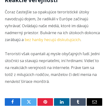
Čoraz častejšie sa opakujúce teroristické útoky
navodzujú dojem, že radikáli v Európe začínajú
vyhrávať. Ovládajú naše médiá, ktoré im dávajú
nadmerný priestor. Bulvárne na ich útokoch dokonca
zarábajú a
bez hanby hecujú diskutujúcich
.
Teroristi však opantali aj mysle obyčajných ľudí. Jedni
útočníci sa stavajú nepriateľmi, iní hrdinami. Vidieť to
na reakciách verejnosti na internete. Práve tam sa
totiž z milujúcich rodičov, manželov či detí menia na
nenávisť šíriace monštrá.
Facebook
Twitter
Pinterest
LinkedIn
Tumblr
Email