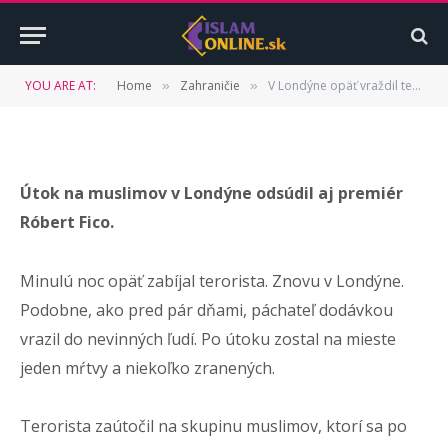
internete útok schvaľujú!
BY
ISLAMONLINE.SK
19. JÚNA 2017
UPDATED:
15.
YOU ARE AT:
Home
Zahraničie
V Londýne opäť vraždil terorista. Niektorí Slováci na internete útok schvaľujú!
»
»
AUGUSTA 2022
NEKOMENTOVANÉ
4 MINS READ
Útok na muslimov v Londýne odsúdil aj premiér
Róbert Fico.
Minulú noc opäť zabíjal terorista. Znovu v Londýne.
Podobne, ako pred pár dňami, páchateľ dodávkou
vrazil do nevinných ľudí. Po útoku zostal na mieste
jeden mŕtvy a niekoľko zranených.
Terorista zaútočil na skupinu muslimov, ktorí sa po