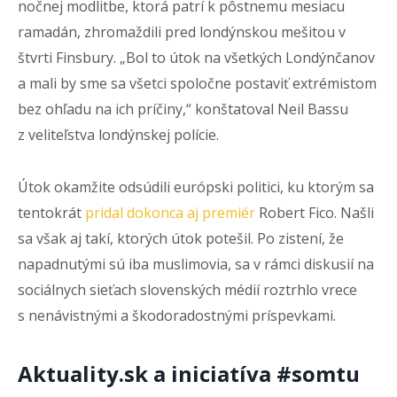
nočnej modlitbe, ktorá patrí k pôstnemu mesiacu
ramadán, zhromaždili pred londýnskou mešitou v
štvrti Finsbury. „Bol to útok na všetkých Londýnčanov
a mali by sme sa všetci spoločne postaviť extrémistom
bez ohľadu na ich príčiny,“ konštatoval Neil Bassu
z veliteľstva londýnskej polície.
Útok okamžite odsúdili európski politici, ku ktorým sa
tentokrát
pridal dokonca aj premiér
Robert Fico. Našli
sa však aj takí, ktorých útok potešil. Po zistení, že
napadnutými sú iba muslimovia, sa v rámci diskusií na
sociálnych sieťach slovenských médií roztrhlo vrece
s nenávistnými a škodoradostnými príspevkami.
Aktuality.sk a iniciatíva #somtu