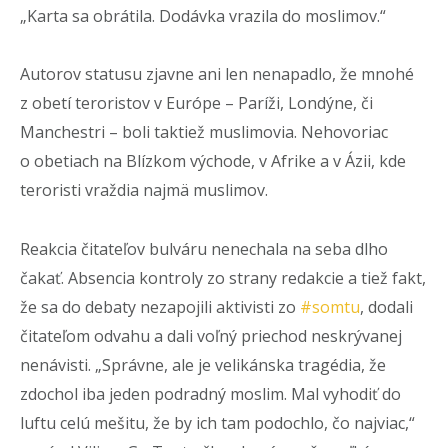
„Karta sa obrátila. Dodávka vrazila do moslimov.“
Autorov statusu zjavne ani len nenapadlo, že mnohé
z obetí teroristov v Európe – Paríži, Londýne, či
Manchestri – boli taktiež muslimovia. Nehovoriac
o obetiach na Blízkom východe, v Afrike a v Ázii, kde
teroristi vraždia najmä muslimov.
Reakcia čitateľov bulváru nenechala na seba dlho
čakať. Absencia kontroly zo strany redakcie a tiež fakt,
že sa do debaty nezapojili aktivisti zo
#somtu
, dodali
čitateľom odvahu a dali voľný priechod neskrývanej
nenávisti. „Správne, ale je velikánska tragédia, že
zdochol iba jeden podradný moslim. Mal vyhodiť do
luftu celú mešitu, že by ich tam podochlo, čo najviac,“