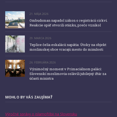
21. MÁJA 2026
Ombudsman napadol zákon o registrácii cirkví.
Reakcie opäť otvorili otázku, prečo vznikol
29. MARCA 2026
Teplice čelia eskalácii napätia: Útoky na objekt
moslimskej obce vracajú mesto do minulosti
26. FEBRUÁRA 2026
Výnimočný moment v Primaciálnom paláci:
Slovenskí moslimovia oslávili jubilejný iftár za
účasti ministra
MOHLO BY VÁS ZAUJÍMAŤ
Výročné správy o islamofóbii na Slovensku