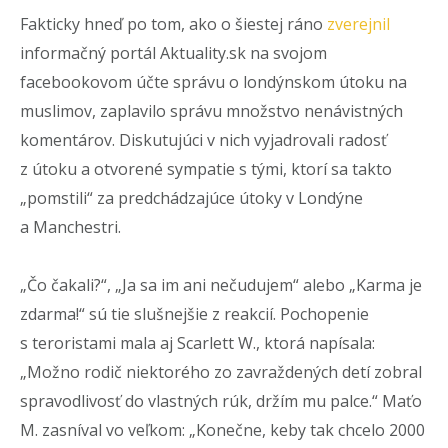
Fakticky hneď po tom, ako o šiestej ráno
zverejnil
informačný portál Aktuality.sk na svojom
facebookovom účte správu o londýnskom útoku na
muslimov, zaplavilo správu množstvo nenávistných
komentárov. Diskutujúci v nich vyjadrovali radosť
z útoku a otvorené sympatie s tými, ktorí sa takto
„pomstili“ za predchádzajúce útoky v Londýne
a Manchestri.
„Čo čakali?“, „Ja sa im ani nečudujem“ alebo „Karma je
zdarma!“ sú tie slušnejšie z reakcií. Pochopenie
s teroristami mala aj Scarlett W., ktorá napísala:
„Možno rodič niektorého zo zavraždených detí zobral
spravodlivosť do vlastných rúk, držím mu palce.“ Maťo
M. zasníval vo veľkom: „Konečne, keby tak chcelo 2000