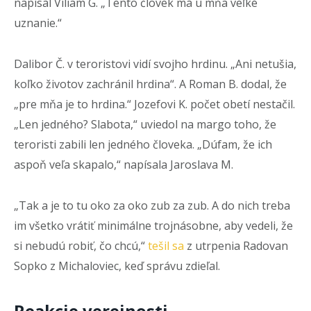
napísal Viliam G. „Tento človek má u mňa veľké
uznanie.“
Dalibor Č. v teroristovi vidí svojho hrdinu. „Ani netušia,
koľko životov zachránil hrdina“. A Roman B. dodal, že
„pre mňa je to hrdina.“ Jozefovi K. počet obetí nestačil.
„Len jedného? Slabota,“ uviedol na margo toho, že
teroristi zabili len jedného človeka. „Dúfam, že ich
aspoň veľa skapalo,“ napísala Jaroslava M.
„Tak a je to tu oko za oko zub za zub. A do nich treba
im všetko vrátiť minimálne trojnásobne, aby vedeli, že
si nebudú robiť, čo chcú,“
tešil sa
z utrpenia Radovan
Sopko z Michaloviec, keď správu zdieľal.
Reakcie verejnosti