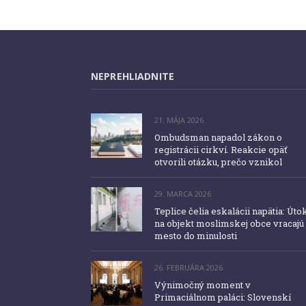
NEPREHLIADNITE
21. MÁJA 2026
Ombudsman napadol zákon o
registrácii cirkví. Reakcie opäť
otvorili otázku, prečo vznikol
29. MARCA 2026
Teplice čelia eskalácii napätia: Úto
na objekt moslimskej obce vracajú
mesto do minulosti
26. FEBRUÁRA 2026
Výnimočný moment v
Primaciálnom paláci: Slovenskí