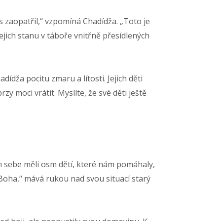
ás zaopatřil,“ vzpomíná Chadídža. „Toto je
ejich stanu v táboře vnitřně přesídlených
dídža pocitu zmaru a lítosti. Jejich děti
y moci vrátit. Myslíte, že své děti ještě
 sebe měli osm dětí, které nám pomáhaly,
Boha,“ mává rukou nad svou situací starý