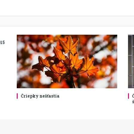
15
Čriepky nešťastia