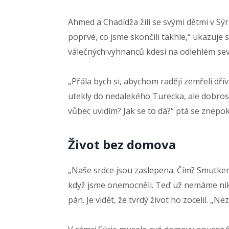
Ahmed a Chadídža žili se svými dětmi v Sýr
poprvé, co jsme skončili takhle,“ ukazuje
válečných vyhnanců kdesi na odlehlém sev
„Přála bych si, abychom raději zemřeli dříve
utekly do nedalekého Turecka, ale dobrosrde
vůbec uvidím? Jak se to dá?“ ptá se znepo
Život bez domova
„Naše srdce jsou zaslepena. Čím? Smutke
když jsme onemocněli. Teď už nemáme niko
pán. Je vidět, že tvrdý život ho zocelil. 