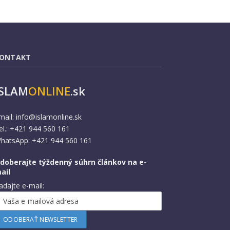
ONTAKT
ISLAM
ONLINE
.sk
mail:
info@islamonline.sk
el.: +421 944 560 161
hatsApp: +421 944 560 161
doberajte týždenný súhrn článkov na e-
ail
adajte e-mail: