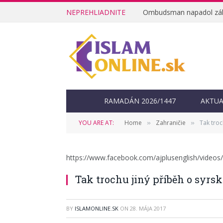
NEPREHLIADNITE
RAMADÁN 2026/1447
AKTUA
YOU ARE AT:
Home
Zahraničie
Tak troc
»
»
https://www.facebook.com/ajplusenglish/video
Tak trochu jiný příběh o syrs
BY
ISLAMONLINE.SK
ON
28. MÁJA 2017