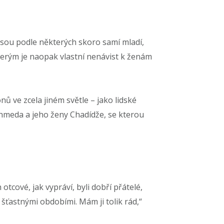
 jsou podle některých skoro samí mladí,
terým je naopak vlastní nenávist k ženám
ů ve zcela jiném světle – jako lidské
meda a jeho ženy Chadídže, se kterou
tcové, jak vypráví, byli dobří přátelé,
š šťastnými obdobími. Mám ji tolik rád,“