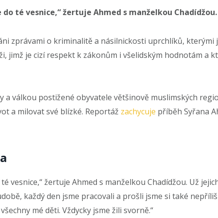
 do té vesnice,“ žertuje Ahmed s manželkou Chadídžou.
i zprávami o kriminalitě a násilnickosti uprchlíků, kterými
, jimž je cizí respekt k zákonům i všelidským hodnotám a k
y a válkou postižené obyvatele většinově muslimských region
život a milovat své blízké. Reportáž
zachycuje
příběh Syřana Ah
ka
é vesnice,“ žertuje Ahmed s manželkou Chadídžou. Už jejich o
hudobě, každý den jsme pracovali a prošli jsme si také nepříli
šechny mé děti. Vždycky jsme žili svorně.“