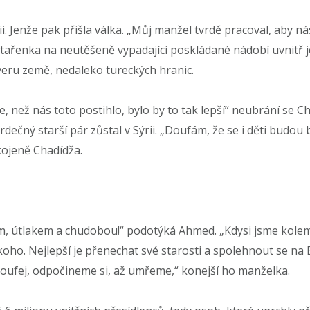
ii. Jenže pak přišla válka. „Můj manžel tvrdě pracoval, aby n
 stařenka na neutěšeně vypadající poskládané nádobí uvnitř j
eru země, nedaleko tureckých hranic.
, než nás toto postihlo, bylo by to tak lepší“ neubrání se Cha
čný starší pár zůstal v Sýrii. „Doufám, že se i děti budou brz
kojeně Chadídža.
m, útlakem a chudobou!“ podotýká Ahmed. „Kdysi jsme kolem
ho. Nejlepší je přenechat své starosti a spolehnout se na 
„Nezoufej, odpočineme si, až umřeme,“ konejší ho manželka.