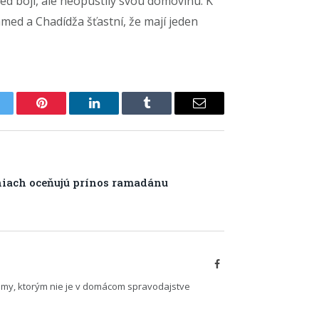
ed boji, ale neopustily svou domovinu. K
med a Chadídža šťastní, že mají jeden
itter
Pinterest
LinkedIn
Tumblr
Email
niach oceňujú prínos ramadánu
Facebook
émy, ktorým nie je v domácom spravodajstve