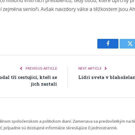
6 milionu vnitřních přesídlenců, tedy osob, které uprchly př
 zejména senioři. Avšak navzdory válce a těžkostem jsou Ah
Facebook
Tw
PREVIOUS ARTICLE
NEXT ARTICLE
l tři cestující, kteří se
Lídri sveta v blahožela
jich zastali
uálnom spoločenskom a politickom dianí. Zameriava sa predovšetkým na t
 prípadne sú dostupné informácie skresľujúce či jednostranné.