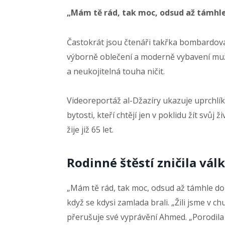
„Mám tě rád, tak moc, odsud až támhle
Častokrát jsou čtenáři takřka bombardován
výborně oblečení a moderně vybavení muži
a neukojitelná touha ničit.
Videoreportáž al-Džazíry ukazuje uprchlík
bytosti, kteří chtějí jen v poklidu žít svůj 
žije již 65 let.
Rodinné štěstí zničila vál
„Mám tě rád, tak moc, odsud až támhle do t
když se kdysi zamlada brali. „Žili jsme v c
přerušuje své vyprávění Ahmed. „Porodila v