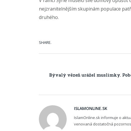
V rámci Sýrie muselo své domovy opustit 6,
nejzranitelnějším skupinám populace patří
druhého.
SHARE.
Bývalý vězeň urážel muslimky. Poboda
ISLAMONLINE.SK
IslamOnline.sk informuje o akt
venovaná dostatočná pozornosť,