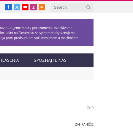
Facebook
X
YouTube
Instagram
RSS
(Twitter)
HLÁSENIA
SPOZNAJTE NÁS
0
ZAHRANIČIE