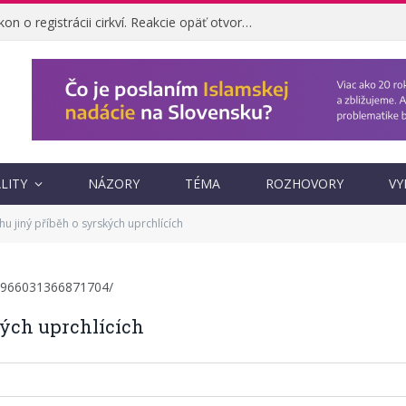
Ombudsman napadol zákon o registrácii cirkví. Reakcie opäť otvorili otázku, prečo vznikol
LITY
NÁZORY
TÉMA
ROZHOVORY
VY
hu jiný příběh o syrských uprchlících
s/966031366871704/
kých uprchlících