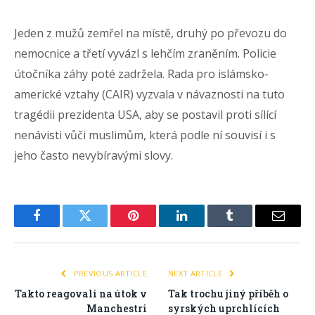
Jeden z mužů zemřel na místě, druhý po převozu do
nemocnice a třetí vyvázl s lehčím zraněním. Policie
útočníka záhy poté zadržela. Rada pro islámsko-
americké vztahy (CAIR) vyzvala v návaznosti na tuto
tragédii prezidenta USA, aby se postavil proti sílící
nenávisti vůči muslimům, která podle ní souvisí i s
jeho často nevybíravými slovy.
Facebook
Twitter
Pinterest
LinkedIn
Tumblr
Email
PREVIOUS ARTICLE
NEXT ARTICLE
Takto reagovali na útok v
Tak trochu jiný příběh o
Manchestri
syrských uprchlících