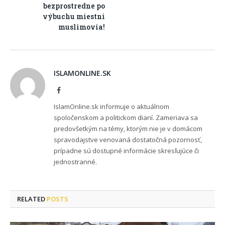
bezprostredne po
výbuchu miestni
muslimovia!
ISLAMONLINE.SK
Facebook
IslamOnline.sk informuje o aktuálnom
spoločenskom a politickom dianí. Zameriava sa
predovšetkým na témy, ktorým nie je v domácom
spravodajstve venovaná dostatočná pozornosť,
prípadne sú dostupné informácie skresľujúce či
jednostranné.
RELATED
POSTS