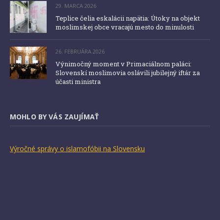
29. MARCA 2026
Teplice čelia eskalácii napätia: Útoky na objekt
moslimskej obce vracajú mesto do minulosti
26. FEBRUÁRA 2026
Výnimočný moment v Primaciálnom paláci:
Slovenskí moslimovia oslávili jubilejný iftár za
účasti ministra
MOHLO BY VÁS ZAUJÍMAŤ
Výročné správy o islamofóbii na Slovensku