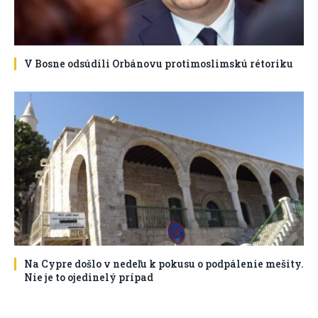
V Bosne odsúdili Orbánovu protimoslimskú rétoriku
Na Cypre došlo v nedeľu k pokusu o podpálenie mešity.
Nie je to ojedinelý prípad