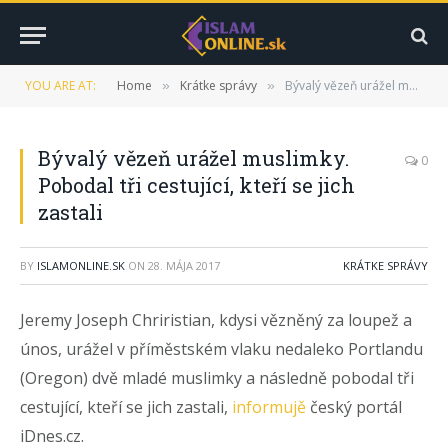
YOU ARE AT:
Home
Krátke správy
Bývalý vězeň urážel muslimky. Pobodal tři cestující, kteří se jich zastali
»
»
Bývalý vězeň urážel muslimky.
0
Pobodal tři cestující, kteří se jich
zastali
BY
ISLAMONLINE.SK
ON
28. MÁJA 2017
KRÁTKE SPRÁVY
Jeremy Joseph Chriristian, kdysi vězněný za loupež a
únos, urážel v příměstském vlaku nedaleko Portlandu
(Oregon) dvě mladé muslimky a následně pobodal tři
cestující, kteří se jich zastali,
informujě
český portál
iDnes.cz.