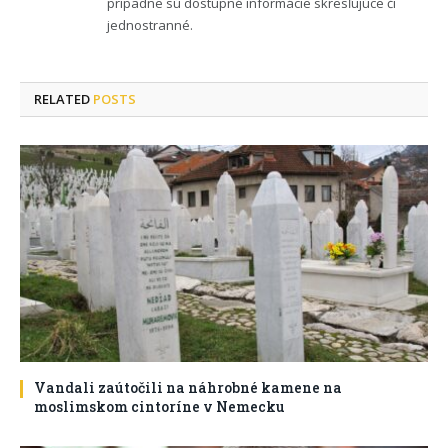
prípadne sú dostupné informácie skresľujúce či
jednostranné.
RELATED
POSTS
Vandali zaútočili na náhrobné kamene na
moslimskom cintoríne v Nemecku