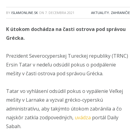
BY
ISLAMONLINE.SK
ON
7. DECEMBRA 2021
AKTUALITY
,
ZAHRANIČIE
K útokom dochádza na časti ostrova pod správou
Grécka.
Prezident Severocyperskej Tureckej republiky (TRNC)
Ersin Tatar v nedeľu odsúdil pokus o podpálenie
mešity v časti ostrova pod správou Grécka.
Tatar vo vyhlásení odsúdil pokus o vypálenie Veľkej
mešity v Larnake a vyzval grécko-cyperskú
administratívu, aby takýmto útokom zabránila a čo
najskôr zatkla zodpovedných,
uvádza
portál Daily
Sabah.