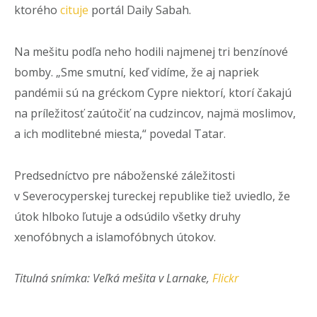
ktorého
cituje
portál Daily Sabah.
Na mešitu podľa neho hodili najmenej tri benzínové
bomby. „Sme smutní, keď vidíme, že aj napriek
pandémii sú na gréckom Cypre niektorí, ktorí čakajú
na príležitosť zaútočiť na cudzincov, najmä moslimov,
a ich modlitebné miesta,“ povedal Tatar.
Predsedníctvo pre náboženské záležitosti
v Severocyperskej tureckej republike tiež uviedlo, že
útok hlboko ľutuje a odsúdilo všetky druhy
xenofóbnych a islamofóbnych útokov.
Titulná snímka: Veľká mešita v Larnake,
Flickr