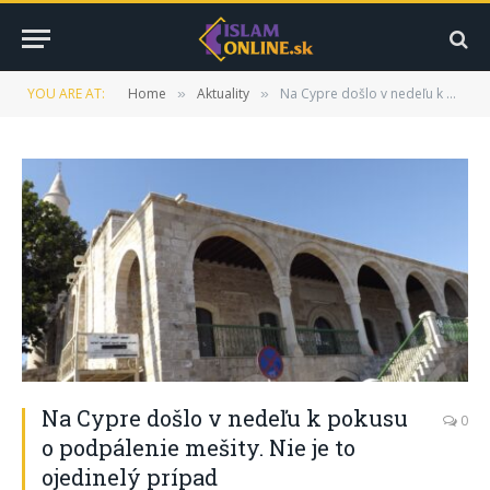
YOU ARE AT:
Home
Aktuality
Na Cypre došlo v nedeľu k pokusu o podpálenie mešity. Nie je to ojedinelý prípad
»
»
Na Cypre došlo v nedeľu k pokusu
0
o podpálenie mešity. Nie je to
ojedinelý prípad