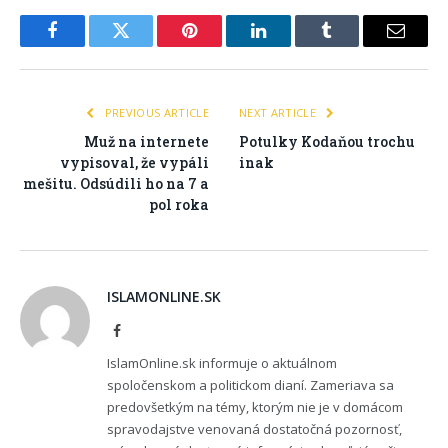
Facebook
Twitter
Pinterest
LinkedIn
Tumblr
Email
PREVIOUS ARTICLE
NEXT ARTICLE
Muž na internete
Potulky Kodaňou trochu
vypisoval, že vypáli
inak
mešitu. Odsúdili ho na 7 a
pol roka
ISLAMONLINE.SK
Facebook
IslamOnline.sk informuje o aktuálnom
spoločenskom a politickom dianí. Zameriava sa
predovšetkým na témy, ktorým nie je v domácom
spravodajstve venovaná dostatočná pozornosť,