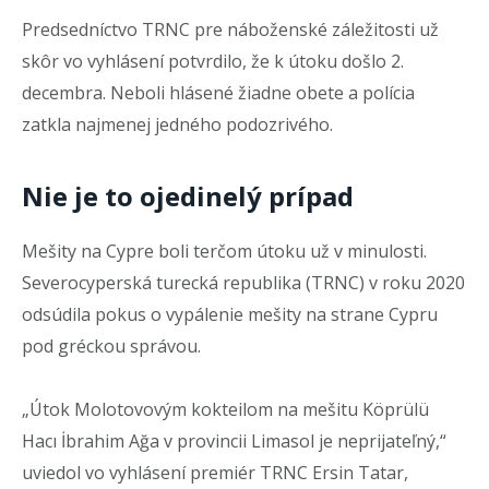
Predsedníctvo TRNC pre náboženské záležitosti už
skôr vo vyhlásení potvrdilo, že k útoku došlo 2.
decembra. Neboli hlásené žiadne obete a polícia
zatkla najmenej jedného podozrivého.
Nie je to ojedinelý prípad
Mešity na Cypre boli terčom útoku už v minulosti.
Severocyperská turecká republika (TRNC) v roku 2020
odsúdila pokus o vypálenie mešity na strane Cypru
pod gréckou správou.
„Útok Molotovovým kokteilom na mešitu Köprülü
Hacı İbrahim Ağa v provincii Limasol je neprijateľný,“
uviedol vo vyhlásení premiér TRNC Ersin Tatar,