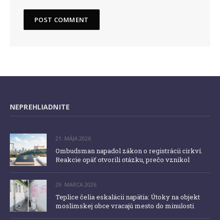
NEPREHLIADNITE
21. MÁJA 2026
Ombudsman napadol zákon o registrácii cirkví.
Reakcie opäť otvorili otázku, prečo vznikol
29. MARCA 2026
Teplice čelia eskalácii napätia: Útoky na objekt
moslimskej obce vracajú mesto do minulosti