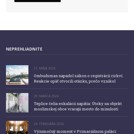
NEPREHLIADNITE
21. MÁJA 2026
Ombudsman napadol zákon o registrácii cirkví.
Reakcie opäť otvorili otázku, prečo vznikol
29. MARCA 2026
Teplice čelia eskalácii napätia: Útoky na objekt
moslimskej obce vracajú mesto do minulosti
26. FEBRUÁRA 2026
Výnimočný moment v Primaciálnom paláci: