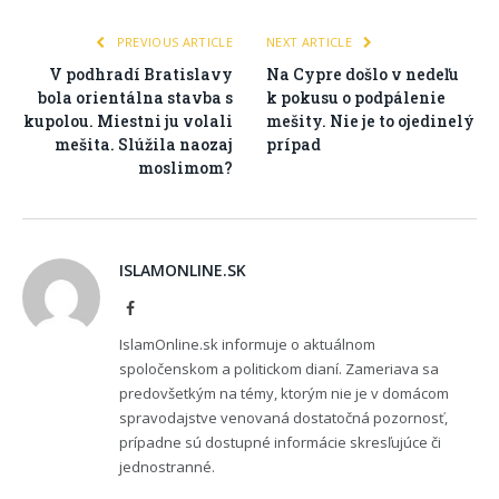
PREVIOUS ARTICLE
NEXT ARTICLE
V podhradí Bratislavy
Na Cypre došlo v nedeľu
bola orientálna stavba s
k pokusu o podpálenie
kupolou. Miestni ju volali
mešity. Nie je to ojedinelý
mešita. Slúžila naozaj
prípad
moslimom?
ISLAMONLINE.SK
Facebook
IslamOnline.sk informuje o aktuálnom
spoločenskom a politickom dianí. Zameriava sa
predovšetkým na témy, ktorým nie je v domácom
spravodajstve venovaná dostatočná pozornosť,
prípadne sú dostupné informácie skresľujúce či
jednostranné.