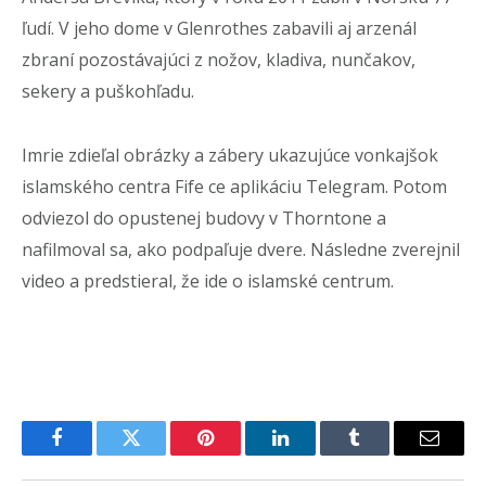
ľudí. V jeho dome v Glenrothes zabavili aj arzenál
zbraní pozostávajúci z nožov, kladiva, nunčakov,
sekery a puškohľadu.
Imrie zdieľal obrázky a zábery ukazujúce vonkajšok
islamského centra Fife ce aplikáciu Telegram. Potom
odviezol do opustenej budovy v Thorntone a
nafilmoval sa, ako podpaľuje dvere. Následne zverejnil
video a predstieral, že ide o islamské centrum.
Facebook
Twitter
Pinterest
LinkedIn
Tumblr
Email