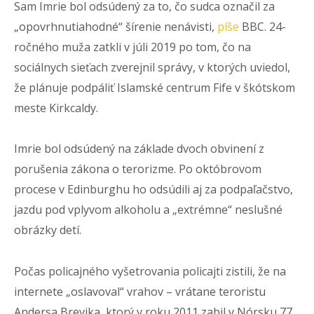
Sam Imrie bol odsúdený za to, čo sudca označil za
„opovrhnutiahodné“ šírenie nenávisti,
píše
BBC. 24-
ročného muža zatkli v júli 2019 po tom, čo na
sociálnych sieťach zverejnil správy, v ktorých uviedol,
že plánuje podpáliť Islamské centrum Fife v škótskom
meste Kirkcaldy.
Imrie bol odsúdený na základe dvoch obvinení z
porušenia zákona o terorizme. Po októbrovom
procese v Edinburghu ho odsúdili aj za podpaľačstvo,
jazdu pod vplyvom alkoholu a „extrémne“ neslušné
obrázky detí.
Počas policajného vyšetrovania policajti zistili, že na
internete „oslavoval“ vrahov – vrátane teroristu
Andersa Brevika, ktorý v roku 2011 zabil v Nórsku 77