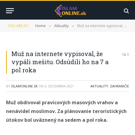
YOU ARE AT:
Home
Aktuality
Muž na internete vypisoval, že vypáli mešitu. Odsúdili ho na 7 a pol roka
»
»
Muž na internete vypisoval, že
0
vypáli mešitu. Odsúdili ho na 7 a
pol roka
BY
ISLAMONLINE.SK
ON
6. DECEMBRA 2021
AKTUALITY
,
ZAHRANIČIE
Muž obdivoval pravicových masových vrahov a
nenávidel moslimov. Za plánovanie teroristických
útokov bol uväznený na sedem a pol roka.