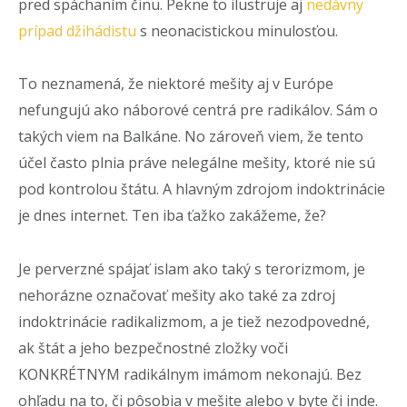
pred spáchaním činu. Pekne to ilustruje aj
nedávny
prípad džihádistu
s neonacistickou minulosťou.
To neznamená, že niektoré mešity aj v Európe
nefungujú ako náborové centrá pre radikálov. Sám o
takých viem na Balkáne. No zároveň viem, že tento
účel často plnia práve nelegálne mešity, ktoré nie sú
pod kontrolou štátu. A hlavným zdrojom indoktrinácie
je dnes internet. Ten iba ťažko zakážeme, že?
Je perverzné spájať islam ako taký s terorizmom, je
nehorázne označovať mešity ako také za zdroj
indoktrinácie radikalizmom, a je tiež nezodpovedné,
ak štát a jeho bezpečnostné zložky voči
KONKRÉTNYM radikálnym imámom nekonajú. Bez
ohľadu na to, či pôsobia v mešite alebo v byte či inde.