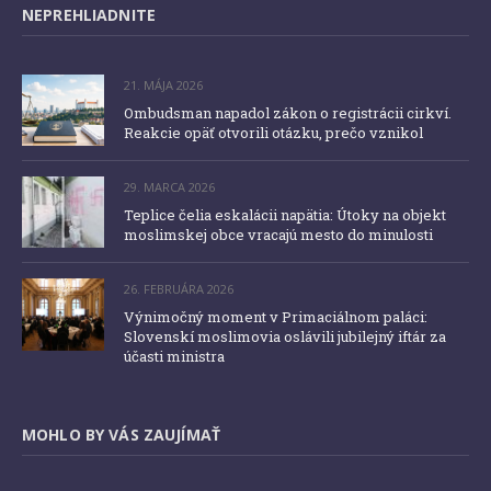
NEPREHLIADNITE
21. MÁJA 2026
Ombudsman napadol zákon o registrácii cirkví.
Reakcie opäť otvorili otázku, prečo vznikol
29. MARCA 2026
Teplice čelia eskalácii napätia: Útoky na objekt
moslimskej obce vracajú mesto do minulosti
26. FEBRUÁRA 2026
Výnimočný moment v Primaciálnom paláci:
Slovenskí moslimovia oslávili jubilejný iftár za
účasti ministra
MOHLO BY VÁS ZAUJÍMAŤ