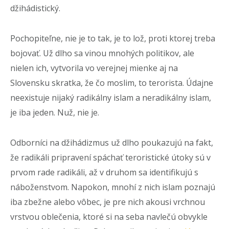
džihádistický.
Pochopiteľne, nie je to tak, je to lož, proti ktorej treba
bojovať. Už dlho sa vinou mnohých politikov, ale
nielen ich, vytvorila vo verejnej mienke aj na
Slovensku skratka, že čo moslim, to terorista. Údajne
neexistuje nijaký radikálny islam a neradikálny islam,
je iba jeden. Nuž, nie je.
Odborníci na džihádizmus už dlho poukazujú na fakt,
že radikáli pripravení spáchať teroristické útoky sú v
prvom rade radikáli, až v druhom sa identifikujú s
náboženstvom. Napokon, mnohí z nich islam poznajú
iba zbežne alebo vôbec, je pre nich akousi vrchnou
vrstvou oblečenia, ktoré si na seba navlečú obvykle