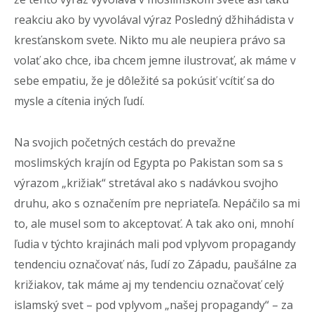
reakciu ako by vyvolával výraz Posledný džhihádista v
kresťanskom svete. Nikto mu ale neupiera právo sa
volať ako chce, iba chcem jemne ilustrovať, ak máme v
sebe empatiu, že je dôležité sa pokúsiť vcítiť sa do
mysle a cítenia iných ľudí.
Na svojich početných cestách do prevažne
moslimských krajín od Egypta po Pakistan som sa s
výrazom „križiak“ stretával ako s nadávkou svojho
druhu, ako s označením pre nepriateľa. Nepáčilo sa mi
to, ale musel som to akceptovať. A tak ako oni, mnohí
ľudia v týchto krajinách mali pod vplyvom propagandy
tendenciu označovať nás, ľudí zo Západu, paušálne za
križiakov, tak máme aj my tendenciu označovať celý
islamský svet – pod vplyvom „našej propagandy“ – za