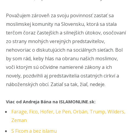
Považujem zároveň za svoju povinnosť zastať sa
moslimskej komunity na Slovensku, ktorá sa stala
terčom čoraz častejších a silnejších útokov, osočovaní
zo strany mnohých verejných predstaviteľov,
nehovoriac o diskutujúcich na sociálnych sieťach. Bol
by som rád, keby hlas na obranu našich moslimov,
voči ktorým sú očividne namierené zákony a ich
novely, pozdvihli aj predstavitelia ostatných cirkví a
náboženských obcí. Zatiaľ sa tak, žiaľ, nedeje.
Viac od Andreja Bána na ISLAMONLINE.sk:
Farage, Fico, Hofer, Le Pen, Orbán, Trump, Wilders,
Zeman
S Ficom a bez islamu