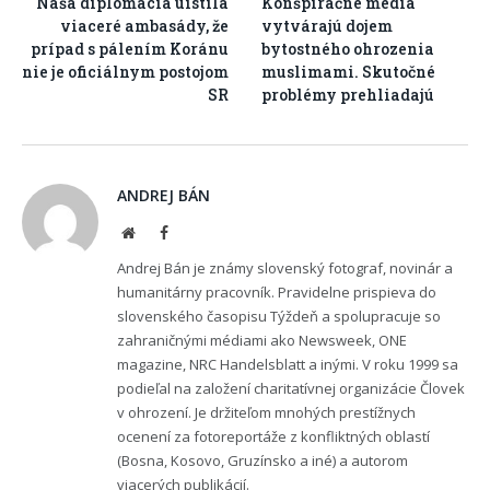
Naša diplomacia uistila
Konšpiračné médiá
viaceré ambasády, že
vytvárajú dojem
prípad s pálením Koránu
bytostného ohrozenia
nie je oficiálnym postojom
muslimami. Skutočné
SR
problémy prehliadajú
ANDREJ BÁN
Website
Facebook
Andrej Bán je známy slovenský fotograf, novinár a
humanitárny pracovník. Pravidelne prispieva do
slovenského časopisu Týždeň a spolupracuje so
zahraničnými médiami ako Newsweek, ONE
magazine, NRC Handelsblatt a inými. V roku 1999 sa
podieľal na založení charitatívnej organizácie Človek
v ohrození. Je držiteľom mnohých prestížnych
ocenení za fotoreportáže z konfliktných oblastí
(Bosna, Kosovo, Gruzínsko a iné) a autorom
viacerých publikácií.