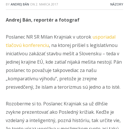
BY
ANDREJ BÁN
ON
2. MARCA 2017
NÁZORY
Andrej Bán, reportér a fotograf
Poslanec NR SR Milan Krajniak v utorok
usporiadal
tlačovú konferenciu
, na ktorej prišiel s legislatívnou
iniciatívou zakázať stavbu mešít a Slovensku – teda v
jedinej krajine EÚ, kde zatiaľ nijaká mešita nestojí. Pán
poslanec to považuje takpovediac za našu
„komparatívnu výhodu“, pretože je zrejme
presvedčený, že islam a terorizmus sú jedno a to isté.
Rozoberme si to. Poslanec Krajniak sa už dlhšie
zvykne prezentovať ako Posledný križiak. Keďže je
vzdelaný a inteligentný, pozná históriu, tak určite vie,
že tento výraz vyvoláva v moslimskom svete asi takú