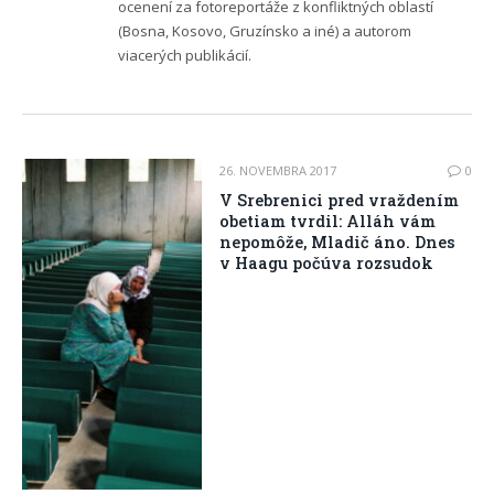
ocenení za fotoreportáže z konfliktných oblastí
(Bosna, Kosovo, Gruzínsko a iné) a autorom
viacerých publikácií.
26. NOVEMBRA 2017
0
V Srebrenici pred vraždením
obetiam tvrdil: Alláh vám
nepomôže, Mladič áno. Dnes
v Haagu počúva rozsudok