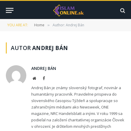
YOU ARE AT:
Home
Author: Andrej Bán
»
AUTOR
ANDREJ BÁN
ANDREJ BÁN
Website
Facebook
Andrej Bán je známy slovenský fotograf, novinár a
humanitárny pracovník. Pravidelne prispieva do
slovenského časopisu Týždeň a spolupracuje so
zahraničnými médiami ako Newsweek, ONE
magazine, NRC Handelsblatt a inými. V roku 1999 sa
podieľal na založení charitatívnej organizácie Človek
v ohrození. Je držiteľom mnohých prestížnych