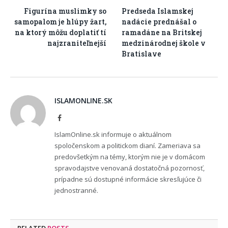
Figurína muslimky so
Predseda Islamskej
samopalom je hlúpy žart,
nadácie prednášal o
na ktorý môžu doplatiť tí
ramadáne na Britskej
najzraniteľnejší
medzinárodnej škole v
Bratislave
ISLAMONLINE.SK
Facebook
IslamOnline.sk informuje o aktuálnom
spoločenskom a politickom dianí. Zameriava sa
predovšetkým na témy, ktorým nie je v domácom
spravodajstve venovaná dostatočná pozornosť,
prípadne sú dostupné informácie skresľujúce či
jednostranné.
RELATED
POSTS