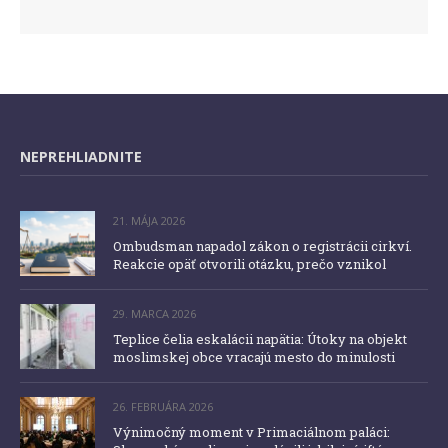
NEPREHLIADNITE
21. MÁJA 2026
Ombudsman napadol zákon o registrácii cirkví.
Reakcie opäť otvorili otázku, prečo vznikol
29. MARCA 2026
Teplice čelia eskalácii napätia: Útoky na objekt
moslimskej obce vracajú mesto do minulosti
26. FEBRUÁRA 2026
Výnimočný moment v Primaciálnom paláci: