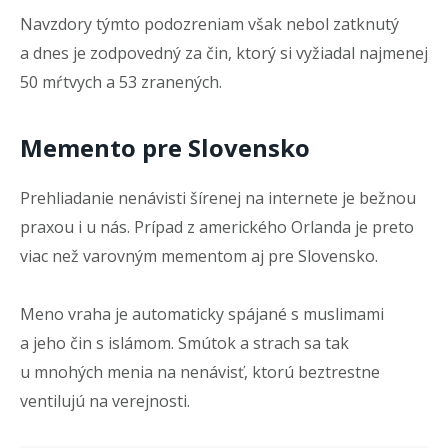
Navzdory týmto podozreniam však nebol zatknutý
a dnes je zodpovedný za čin, ktorý si vyžiadal najmenej
50 mŕtvych a 53 zranených.
Memento pre Slovensko
Prehliadanie nenávisti šírenej na internete je bežnou
praxou i u nás. Prípad z amerického Orlanda je preto
viac než varovným mementom aj pre Slovensko.
Meno vraha je automaticky spájané s muslimami
a jeho čin s islámom. Smútok a strach sa tak
u mnohých menia na nenávisť, ktorú beztrestne
ventilujú na verejnosti.