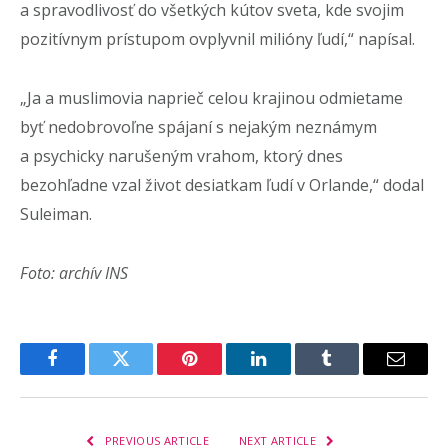
a spravodlivosť do všetkých kútov sveta, kde svojim
pozitívnym prístupom ovplyvnil milióny ľudí,“ napísal.
„Ja a muslimovia naprieč celou krajinou odmietame
byť nedobrovoľne spájaní s nejakým neznámym
a psychicky narušeným vrahom, ktorý dnes
bezohľadne vzal život desiatkam ľudí v Orlande,“ dodal
Suleiman.
Foto: archív INS
Facebook
Twitter
Pinterest
LinkedIn
Tumblr
Email
PREVIOUS ARTICLE
NEXT ARTICLE