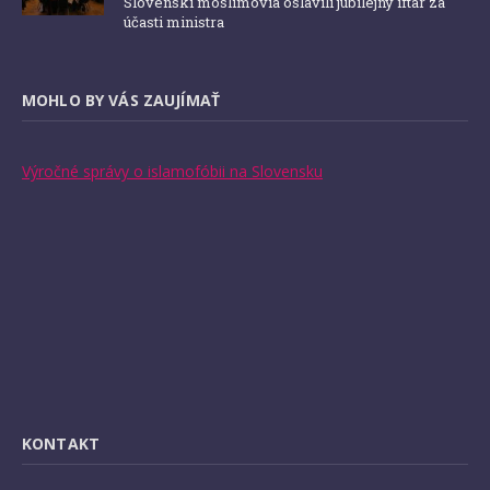
Slovenskí moslimovia oslávili jubilejný iftár za
účasti ministra
MOHLO BY VÁS ZAUJÍMAŤ
Výročné správy o islamofóbii na Slovensku
KONTAKT