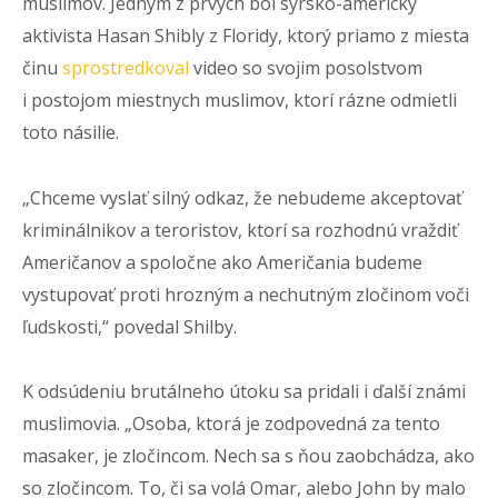
muslimov. Jedným z prvých bol sýrsko-americký
aktivista Hasan Shibly z Floridy, ktorý priamo z miesta
činu
sprostredkoval
video so svojim posolstvom
i postojom miestnych muslimov, ktorí rázne odmietli
toto násilie.
„Chceme vyslať silný odkaz, že nebudeme akceptovať
kriminálnikov a teroristov, ktorí sa rozhodnú vraždiť
Američanov a spoločne ako Američania budeme
vystupovať proti hrozným a nechutným zločinom voči
ľudskosti,“ povedal Shilby.
K odsúdeniu brutálneho útoku sa pridali i ďalší známi
muslimovia. „Osoba, ktorá je zodpovedná za tento
masaker, je zločincom. Nech sa s ňou zaobchádza, ako
so zločincom. To, či sa volá Omar, alebo John by malo