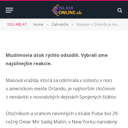
internete nemožno ignorovať
BY
ISLAMONLINE.SK
13. JÚNA 2016
UPDATED:
19.
YOU ARE AT:
Home
Zahraničie
Masaker v Orlande je mementom, že nenávisť na internete nemožno ignorovať
»
»
JÚLA 2022
NEKOMENTOVANÉ
3 MINS READ
Muslimovia útok rýchlo odsúdili. Vybrali sme
najsilnejšie reakcie.
Masová vražda, ktorá sa odohrala v sobotu v noci
v americkom meste Orlando, je najhorším zločinom
z nenávisti v novodobých dejinách Spojených štátov.
Útočníkom a vrahom nevinných v klube Pulse bol 29-
ročný Omar Mir Sadiq Matín, v New Yorku narodený