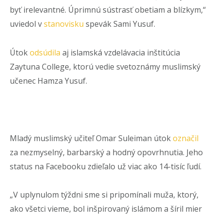
byť irelevantné. Úprimnú sústrasť obetiam a blízkym,“
uviedol v
stanovisku
spevák Sami Yusuf.
Útok
odsúdila
aj islamská vzdelávacia inštitúcia
Zaytuna College, ktorú vedie svetoznámy muslimský
učenec Hamza Yusuf.
Mladý muslimský učiteľ Omar Suleiman útok
označil
za nezmyselný, barbarský a hodný opovrhnutia. Jeho
status na Facebooku zdieľalo už viac ako 14-tisíc ľudí.
„V uplynulom týždni sme si pripomínali muža, ktorý,
ako všetci vieme, bol inšpirovaný islámom a šíril mier