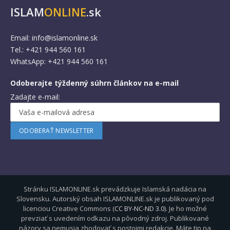
ISLAM
ONLINE
.sk
Email:
info@islamonline.sk
Tel.: +421 944 560 161
WhatsApp: +421 944 560 161
Odoberajte týždenný súhrn článkov na e-mail
Zadajte e-mail:
Stránku ISLAMONLINE.sk prevádzkuje Islamská nadácia na
Slovensku. Autorský obsah ISLAMONLINE.sk je publikovaný pod
licenciou Creative Commons (
CC BY-NC-ND 3.0
). Je ho možné
prevziať s uvedením odkazu na pôvodný zdroj. Publikované
názory sa nemusia zhodovať s postojmi redakcie. Máte tip na