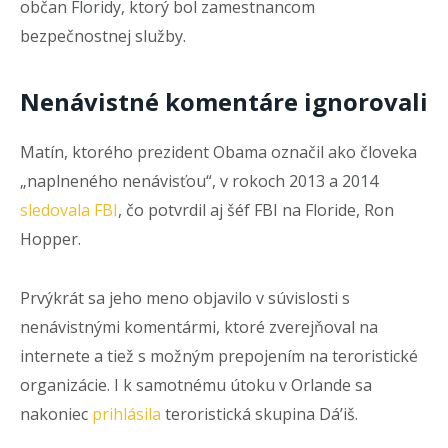
občan Floridy, ktorý bol zamestnancom
bezpečnostnej služby.
Nenávistné komentáre ignorovali
Matín, ktorého prezident Obama označil ako človeka
„naplneného nenávisťou“, v rokoch 2013 a 2014
sledovala FBI
, čo potvrdil aj šéf FBI na Floride, Ron
Hopper.
Prvýkrát sa jeho meno objavilo v súvislosti s
nenávistnými komentármi, ktoré zverejňoval na
internete a tiež s možným prepojením na teroristické
organizácie. I k samotnému útoku v Orlande sa
nakoniec
prihlásila
teroristická skupina Dá’iš.