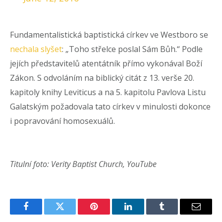
Fundamentalistická baptistická církev ve Westboro se
nechala slyšet
: „Toho střelce poslal Sám Bůh.“ Podle
jejích představitelů atentátník přímo vykonával Boží
Zákon. S odvoláním na biblický citát z 13. verše 20.
kapitoly knihy Leviticus a na 5. kapitolu Pavlova Listu
Galatským požadovala tato církev v minulosti dokonce
i popravování homosexuálů.
Titulní foto: Verity Baptist Church, YouTube
Facebook
Twitter
Pinterest
LinkedIn
Tumblr
Email