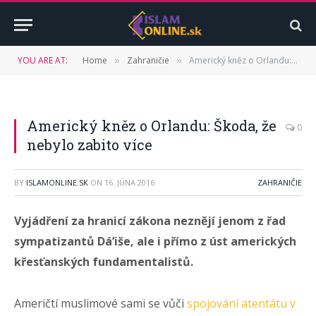
YOU ARE AT:
Home
Zahraničie
Americký kněz o Orlandu: Škoda, že nebylo zabito více
»
»
Americký kněz o Orlandu: Škoda, že
0
nebylo zabito více
BY
ISLAMONLINE.SK
ON
16. JÚNA 2016
ZAHRANIČIE
Vyjádření za hranicí zákona neznějí jenom z řad
sympatizantů Dá’iše, ale i přímo z úst amerických
křesťanských fundamentalistů.
Američtí muslimové sami se vůči
spojování atentátu v