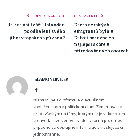
PREVIOUS ARTICLE
NEXT ARTICLE
Jak se asi tvářil Islanďan
Dcera syrských
po odhalení svého
emigrantů byla v
jihoevropského původu?
Dubaji oceněna za
nejlepší skóre v
přírodovědných oborech
ISLAMONLINE.SK
Facebook
IslamOnline.sk informuje o aktuálnom
spoločenskom a politickom dianí. Zameriava sa
predovšetkým na témy, ktorým nie je v domácom
spravodajstve venovaná dostatočná pozornosť,
prípadne sú dostupné informácie skresľujúce či
jednostranné.