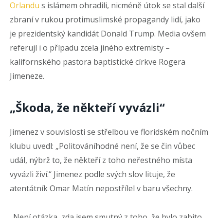
Orlandu
s islámem ohradili, nicméně útok se stal další
zbraní v rukou protimuslimské propagandy lidí, jako
je prezidentský kandidát Donald Trump. Media ovšem
referují i o případu zcela jiného extremisty –
kalifornského pastora baptistické církve Rogera
Jimeneze.
„
Škoda, že někteří vyvázli
“
Jimenez v souvislosti se střelbou ve floridském nočním
klubu uvedl: „Politováníhodné není, že se čin vůbec
udál, nýbrž to, že někteří z toho neřestného místa
vyvázli živí.“ Jimenez podle svých slov lituje, že
atentátník Omar Matín nepostřílel v baru všechny.
„Není otázka, zda jsem smutný z toho, že bylo zabito