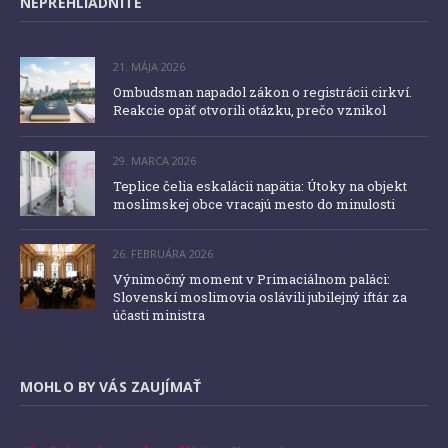
NEPREHLIADNITE
21. MÁJA 2026
Ombudsman napadol zákon o registrácii cirkví.
Reakcie opäť otvorili otázku, prečo vznikol
29. MARCA 2026
Teplice čelia eskalácii napätia: Útoky na objekt
moslimskej obce vracajú mesto do minulosti
26. FEBRUÁRA 2026
Výnimočný moment v Primaciálnom paláci:
Slovenskí moslimovia oslávili jubilejný iftár za
účasti ministra
MOHLO BY VÁS ZAUJÍMAŤ