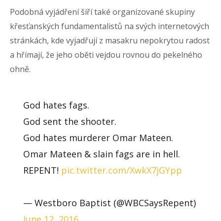
Podobná vyjádření šíří také organizované skupiny
křesťanských fundamentalistů na svých internetových
stránkách, kde vyjadřují z masakru nepokrytou radost
a hřímají, že jeho oběti vejdou rovnou do pekelného
ohně.
God hates fags.
God sent the shooter.
God hates murderer Omar Mateen.
Omar Mateen & slain fags are in hell.
REPENT!
pic.twitter.com/XwkX7jGYpp
— Westboro Baptist (@WBCSaysRepent)
June 12, 2016