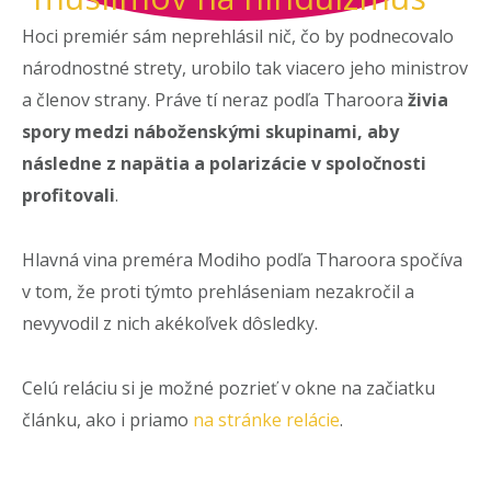
Hoci premiér sám neprehlásil nič, čo by podnecovalo
národnostné strety, urobilo tak viacero jeho ministrov
a členov strany. Práve tí neraz podľa Tharoora
živia
spory medzi náboženskými skupinami, aby
následne z napätia a polarizácie v spoločnosti
profitovali
.
Hlavná vina preméra Modiho podľa Tharoora spočíva
v tom, že proti týmto prehláseniam nezakročil a
nevyvodil z nich akékoľvek dôsledky.
Celú reláciu si je možné pozrieť v okne na začiatku
článku, ako i priamo
na stránke relácie
.