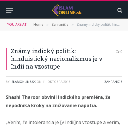
YOU ARE AT:
Home
Zahraničie
Známy indický politik: hinduistický nacionalizmus je v Indii na vzostupe
»
»
Známy indický politik:
0
hinduistický nacionalizmus je v
Indii na vzostupe
BY
ISLAMONLINE.SK
ON
11. OKTÓBRA 2015
ZAHRANIČIE
Shashi Tharoor obvinil indického premiéra, že
nepodniká kroky na znižovanie napätia.
„Verím, že intolerancia je [v Indii]na vzostupe a verím,