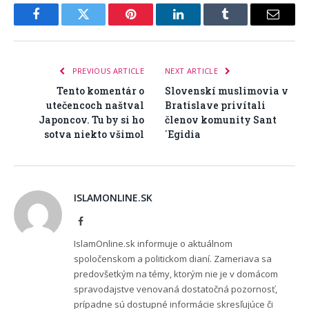
Facebook
Twitter
Pinterest
LinkedIn
Tumblr
Email
PREVIOUS ARTICLE
NEXT ARTICLE
Tento komentár o
Slovenskí muslimovia v
utečencoch naštval
Bratislave privítali
Japoncov. Tu by si ho
členov komunity Sant
sotva niekto všimol
´Egidia
ISLAMONLINE.SK
Facebook
IslamOnline.sk informuje o aktuálnom
spoločenskom a politickom dianí. Zameriava sa
predovšetkým na témy, ktorým nie je v domácom
spravodajstve venovaná dostatočná pozornosť,
prípadne sú dostupné informácie skresľujúce či