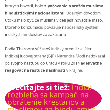
ktorých hovoril, bolo
zlynčovanie a vražda muslima
hinduistickými nacionalistami
. Údajným dôvodom
útoku malo byť, že muslima videli jesť hovädzie mäso,
ktorého konzumáciu považuje náboženský systém
indických hinduistov za zakázanú.
Podľa Tharoora súčasný indický premiér a líder
Indickej ľudovej strany (BJP) Narendra Modi nedokázal
od svojho nástupu do úradu v roku 2014
adekvátne
reagovať na rastúce násilnosti
v krajine.
Prečítajte si tiež:
India:
rozbieha sa kampaň na
obrátenie kresťanov a
muslimov na hinduizmus