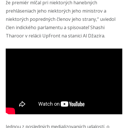
že premiér mlčal pri niektorých hanebných
prehláseniach jeho niektorých jeho ministrov a
niektorých popredných členov jeho strany,“ uviedol
člen indického parlamentu a spisovateľ Shashi
Tharoor v relácii UpFront na stanici Al Džazíra.
Jednou z posledných medializovaných udalostí, o