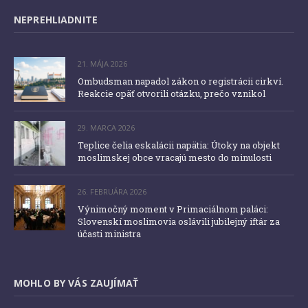
NEPREHLIADNITE
21. MÁJA 2026
Ombudsman napadol zákon o registrácii cirkví.
Reakcie opäť otvorili otázku, prečo vznikol
29. MARCA 2026
Teplice čelia eskalácii napätia: Útoky na objekt
moslimskej obce vracajú mesto do minulosti
26. FEBRUÁRA 2026
Výnimočný moment v Primaciálnom paláci:
Slovenskí moslimovia oslávili jubilejný iftár za
účasti ministra
MOHLO BY VÁS ZAUJÍMAŤ