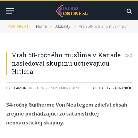
YOU ARE AT:
Home
Aktuality
Vrah 58-ročného muslima v Kanade nasledoval skupinu uctievajúcu Hitlera
»
»
Vrah 58-ročného muslima v Kanade
0
nasledoval skupinu uctievajúcu
Hitlera
BY
ISLAMONLINE.SK
ON
22. SEPTEMBRA 2020
AKTUALITY
,
ZAHRANIČIE
34-ročný Guilherme Von Neutegem zdieľal obsah
zrejme pochádzajúci zo satanistickej
neonacistickej skupiny.