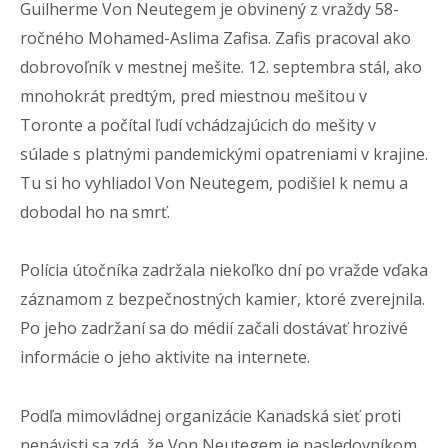
Guilherme Von Neutegem je obvinený z vraždy 58-
ročného Mohamed-Aslima Zafisa. Zafis pracoval ako
dobrovoľník v mestnej mešite. 12. septembra stál, ako
mnohokrát predtým, pred miestnou mešitou v
Toronte a počítal ľudí vchádzajúcich do mešity v
súlade s platnými pandemickými opatreniami v krajine.
Tu si ho vyhliadol Von Neutegem, podišiel k nemu a
dobodal ho na smrť.
Polícia útočníka zadržala niekoľko dní po vražde vďaka
záznamom z bezpečnostných kamier, ktoré zverejnila.
Po jeho zadržaní sa do médií začali dostávať hrozivé
informácie o jeho aktivite na internete.
Podľa mimovládnej organizácie Kanadská sieť proti
nenávisti sa zdá, že Von Neutegem je nasledovníkom