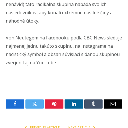
nenáviď) táto radikálna skupina nabáda svojich
nasledovníkov, aby konali extrémne násilné činy a
náhodné útoky.
Von Neutegem na Facebooku podľa CBC News sleduje
najmenej jednu takúto skupinu, na Instagrame na
nacistický symbol a obsah súvisiaci s danou skupinou
zverjenil aj na YouTube.
Facebook
Twitter
Pinterest
LinkedIn
Tumblr
Email
PREVIOUS ARTICLE
NEXT ARTICLE