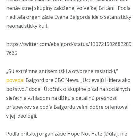
nenávistnej skupiny založenej vo Veľkej Británii. Podľa
riaditeľa organizácie Evana Balgorda ide o satanistický
neonacistický kult.
https://twitter.com/ebalgord/status/130721502682289
7665
„Sú extrémne antisemitskí a otvorene rasistickí,“
povedal
Balgord pre CBC News. „Uctievajú Hitlera ako
božstvo,“ dodal. Útočník o skupine písal na sociálnych
sieťach a vzhľadom na dĺžku a detailnú presnosť
príspevkov sa podľa Balgordu veľmi dobre orientoval
v jej ideológii.
Podľa britskej organizácie Hope Not Hate (Dúfaj, nie