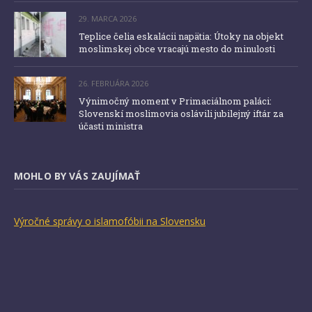
29. MARCA 2026
Teplice čelia eskalácii napätia: Útoky na objekt
moslimskej obce vracajú mesto do minulosti
26. FEBRUÁRA 2026
Výnimočný moment v Primaciálnom paláci:
Slovenskí moslimovia oslávili jubilejný iftár za
účasti ministra
MOHLO BY VÁS ZAUJÍMAŤ
Výročné správy o islamofóbii na Slovensku