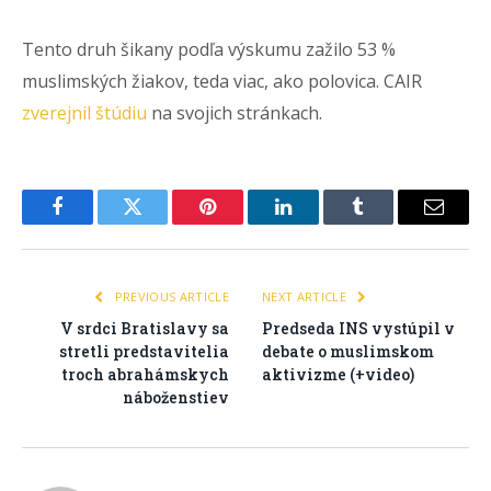
Tento druh šikany podľa výskumu zažilo 53 %
muslimských žiakov, teda viac, ako polovica. CAIR
zverejnil štúdiu
na svojich stránkach.
Facebook
Twitter
Pinterest
LinkedIn
Tumblr
Email
PREVIOUS ARTICLE
NEXT ARTICLE
V srdci Bratislavy sa
Predseda INS vystúpil v
stretli predstavitelia
debate o muslimskom
troch abrahámskych
aktivizme (+video)
náboženstiev