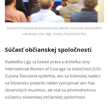
Docent na Evanjelickej bohosloveckej fakulte Univerzity Komenského
v Bratislave Doc. Mgr. Ondrej Prostredník PhD.
Súčasť občianskej spoločnosti
Riaditeľka Ligy za ľudské práva a držiteľka ceny
International Women of Courage za statočnosť JUDr.
Zuzana Števulová vyzdvihla, ako sa Islamskej nadácii
na Slovensku podarilo nielen vystupovať ako hlas
slovenských muslimov, ale stať sa plnohodnotnou
súčasťou slovenskej občianskej spoločnosti.