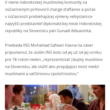
V mene indonézskej muslimskej komunity sa
zúčastneným prihovoril chargé d’affaires a počas
v súčasnosti prebiehajúcej výmeny veľvyslancov
najvyšší predstaviteľ diplomatickej misie Indonézskej
republiky na Slovensku pán Gunadi Adisasmita.
Predseda INS Mohamad Safwan Hasna na záver
pripomenul, že úsilím INS bolo od jej už od jej vzniku
pre 18 rokmi nielen „reprezentovať záujmy muslimov
na Slovensku, ale slúžiť ako prepájajúci most medzi
muslimami a väčšinovou spoločnosťou.“