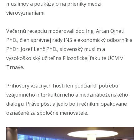
muslimov a poukázalo na prieniky medzi
vierovyznaniami.
Večernú recepciu moderovali doc. Ing. Artan Qineti
PhD., člen správnej rady INS a ekonomický odborník a
PhDr. Jozef Lenč PhD., slovenský muslim a
vysokoškolský učiteľ na Filozofickej fakulte UCM v
Trnave.
Príhovory vzácnych hostí len podčiarkli potrebu
vzájomného interkultúrneho a medzináboženského
dialógu. Práve pôst a jedlo boli rečníkmi opakovane
označené za spoločné menovatele.