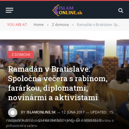
YOU ARE AT:
Home
Z domova
Ramadán v Bratislave: Spoločná večera s rabínom, farárkou, diplomatmi, novinármi a aktivistami
»
»
Z DOMOVA
Ramadán v Bratislave:
Spoločná večera s rabínom,
farárkou, diplomatmi,
novinármi a aktivistami
BY
ISLAMONLINE.SK
12. JÚNA 2017
UPDATED:
15.
AUGUSTA 2017
NEKOMENTOVANÉ
4 MINS READ
Podujatie bolo rozdelené na dve časti – program s recitáciou Koránu a
príhovormi a večeru