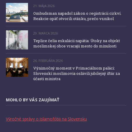
21. MÁJA 2026
Ombudsman napadol zákon o registrácii cirkví.
Reakcie opäť otvorili otázku, prečo vznikol
29. MARCA 2026
Teplice čelia eskalácii napätia: Útoky na objekt
moslimskej obce vracajú mesto do minulosti
26. FEBRUÁRA 2026
Výnimočný moment v Primaciálnom paláci:
Slovenskí moslimovia oslávili jubilejný iftár za
účasti ministra
MOHLO BY VÁS ZAUJÍMAŤ
Výročné správy o islamofóbii na Slovensku