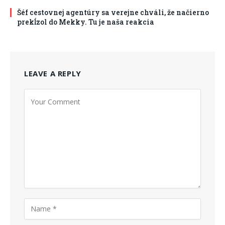
Šéf cestovnej agentúry sa verejne chváli, že načierno
prekĺzol do Mekky. Tu je naša reakcia
LEAVE A REPLY