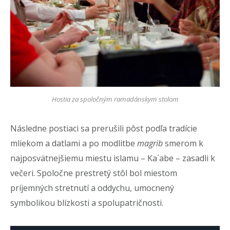
Hostia za spoločným ramadánskym stolom
Následne postiaci sa prerušili pôst podľa tradície
mliekom a datlami a po modlitbe
magrib
smerom k
najposvätnejšiemu miestu islamu – Ka´abe – zasadli k
večeri. Spoločne prestretý stôl bol miestom
príjemných stretnutí a oddychu, umocnený
symbolikou blízkosti a spolupatričnosti.