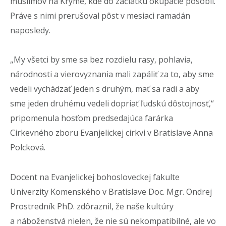
muslimov na Kryme, kde do začiatku okupácie pôsobil.
Práve s nimi prerušoval pôst v mesiaci ramadán
naposledy.
„My všetci by sme sa bez rozdielu rasy, pohlavia,
národnosti a vierovyznania mali zapáliť za to, aby sme
vedeli vychádzať jeden s druhým, mať sa radi a aby
sme jeden druhému vedeli dopriať ľudskú dôstojnosť,“
pripomenula hosťom predsedajúca farárka
Cirkevného zboru Evanjelickej cirkvi v Bratislave Anna
Polcková.
Docent na Evanjelickej bohosloveckej fakulte
Univerzity Komenského v Bratislave Doc. Mgr. Ondrej
Prostredník PhD. zdôraznil, že naše kultúry
a náboženstvá nielen, že nie sú nekompatibilné, ale vo