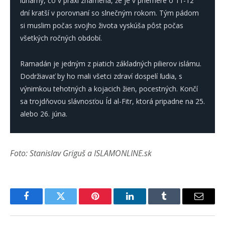
lunárny, čo v praxi znamená, že je v priemere o 11-12
dní kratší v porovnaní so slnečným rokom. Tým pádom
si muslim počas svojho života vyskúša pôst počas
všetkých ročných období.
Ramadán je jedným z piatich základných pilierov islámu.
Dodržiavať by ho mali všetci zdraví dospelí ľudia, s
výnimkou tehotných a kojacich žien, pocestných. Končí
sa trojdňovou slávnosťou Íd al-Fitr, ktorá pripadne na 25.
alebo 26. júna.
Foto: Stanislav Griguš a ISLAMONLINE.sk
Facebook
Twitter
Pinterest
LinkedIn
Tumblr
Email