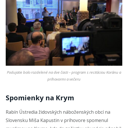
Podujatie bolo rozdelené na dve časti – program s recitáciou Koránu a
príhovormi a večeru
Spomienky na Krym
Rabín Ústredia židovských náboženských obcí na
Slovensku Miša Kapustin v príhovore spomenul