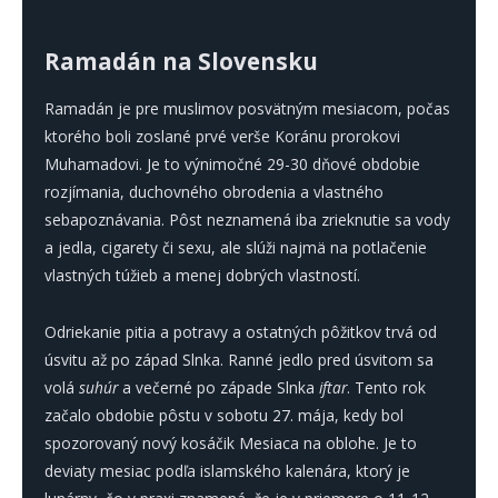
Ramadán na Slovensku
Ramadán je pre muslimov posvätným mesiacom, počas
ktorého boli zoslané prvé verše Koránu prorokovi
Muhamadovi. Je to výnimočné 29-30 dňové obdobie
rozjímania, duchovného obrodenia a vlastného
sebapoznávania. Pôst neznamená iba zrieknutie sa vody
a jedla, cigarety či sexu, ale slúži najmä na potlačenie
vlastných túžieb a menej dobrých vlastností.
Odriekanie pitia a potravy a ostatných pôžitkov trvá od
úsvitu až po západ Slnka. Ranné jedlo pred úsvitom sa
volá
suhúr
a večerné po západe Slnka
iftar
. Tento rok
začalo obdobie pôstu v sobotu 27. mája, kedy bol
spozorovaný nový kosáčik Mesiaca na oblohe. Je to
deviaty mesiac podľa islamského kalenára, ktorý je