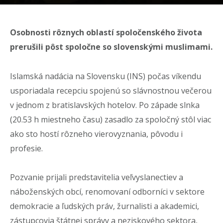
Osobnosti rôznych oblastí spoločenského života
prerušili pôst spoločne so slovenskými muslimami.
Islamská nadácia na Slovensku (INS) počas víkendu
usporiadala recepciu spojenú so slávnostnou večerou
v jednom z bratislavských hotelov. Po západe slnka
(20.53 h miestneho času) zasadlo za spoločný stôl viac
ako sto hostí rôzneho vierovyznania, pôvodu i
profesie.
Pozvanie prijali predstavitelia veľvyslanectiev a
náboženských obcí, renomovaní odborníci v sektore
demokracie a ľudských práv, žurnalisti a akademici,
zástupcovia štátnej správy a neziskového sektora,