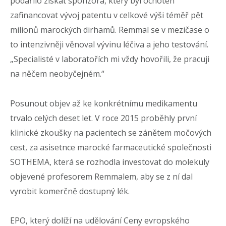
podařilo získat sponzora, který byl ochoten
zafinancovat vývoj patentu v celkové výši téměř pět
milionů marockých dirhamů. Remmal se v mezičase o
to intenzivněji věnoval vývinu léčiva a jeho testování.
„Specialisté v laboratořích mi vždy hovořili, že pracuji
na něčem neobyčejném.“
Posunout objev až ke konkrétnímu medikamentu
trvalo celých deset let. V roce 2015 proběhly první
klinické zkoušky na pacientech se zánětem močových
cest, za asisetnce marocké farmaceutické společnosti
SOTHEMA, která se rozhodla investovat do molekuly
objevené profesorem Remmalem, aby se z ní dal
vyrobit komerčně dostupný lék.
EPO, který dolíží na udělování Ceny evropského