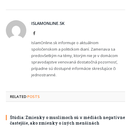
ISLAMONLINE.SK
Facebook
IslamOnline.sk informuje o aktuálnom
spoločenskom a politickom dianí. Zameriava sa
predovšetkým na témy, ktorým nie je v domácom
spravodajstve venovaná dostatočná pozornosť,
prípadne sú dostupné informácie skresľujúce či
jednostranné.
RELATED
POSTS
Štúdia: Zmienky o muslimoch sú v médiách negatívne
častejšie, ako zmienky o iných menšinách