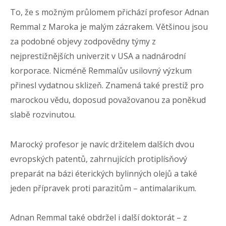
To, že s možným průlomem přichází profesor Adnan
Remmal z Maroka je malým zázrakem. Většinou jsou
za podobné objevy zodpovědny týmy z
nejprestižnějších univerzit v USA a nadnárodní
korporace. Nicméně Remmalův usilovný výzkum
přinesl vydatnou sklizeň. Znamená také prestiž pro
marockou vědu, doposud považovanou za poněkud
slabě rozvinutou.
Marocký profesor je navíc držitelem dalších dvou
evropských patentů, zahrnujících protiplísňový
preparát na bázi éterických bylinných olejů a také
jeden přípravek proti parazitům – antimalarikum.
Adnan Remmal také obdržel i další doktorát – z