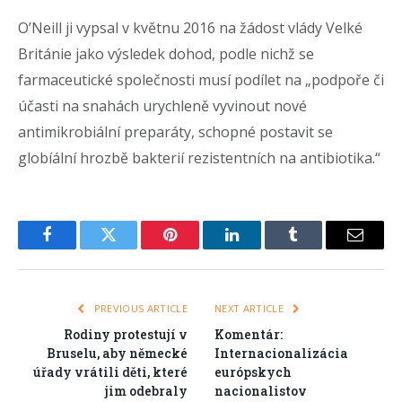
O’Neill ji vypsal v květnu 2016 na žádost vlády Velké
Británie jako výsledek dohod, podle nichž se
farmaceutické společnosti musí podílet na „podpoře či
účasti na snahách urychleně vyvinout nové
antimikrobiální preparáty, schopné postavit se
globíální hrozbě bakterií rezistentních na antibiotika.“
Facebook
Twitter
Pinterest
LinkedIn
Tumblr
Email
PREVIOUS ARTICLE
NEXT ARTICLE
Rodiny protestují v
Komentár:
Bruselu, aby německé
Internacionalizácia
úřady vrátili děti, které
európskych
jim odebraly
nacionalistov