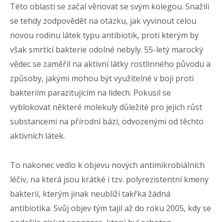
Této oblasti se začal věnovat se svým kolegou. Snažili
se tehdy zodpovědět na otázku, jak vyvinout celou
novou rodinu látek typu antibiotik, proti kterým by
však smrtící bakterie odolné nebyly. 55-letý marocký
vědec se zaměřil na aktivní látky rostlinného původu a
způsoby, jakými mohou být využitelné v boji proti
bakteriím parazitujícím na lidech. Pokusil se
vyblokovat některé molekuly důležité pro jejich růst
substancemi na přírodní bázi, odvozenými od těchto
aktivních látek.
To nakonec vedlo k objevu nových antimikrobiálních
léčiv, na která jsou krátké i tzv. polyrezistentní kmeny
bakterií, kterým jinak neublíží takřka žádná
antibiotika. Svůj objev tým tajil až do roku 2005, kdy se