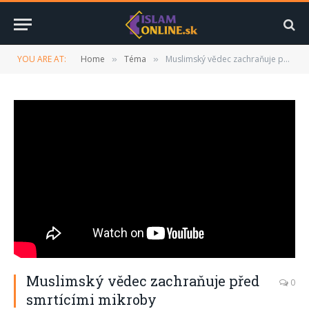
YOU ARE AT:
Home
Téma
Muslimský vědec zachraňuje před smrtícími mikroby
»
»
Muslimský vědec zachraňuje před
0
smrtícími mikroby