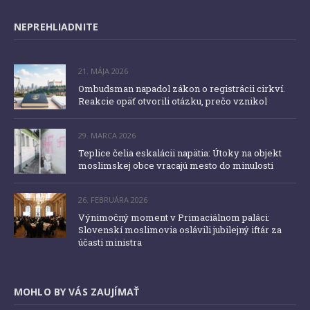
NEPREHLIADNITE
21. MÁJA 2026
Ombudsman napadol zákon o registrácii cirkví.
Reakcie opäť otvorili otázku, prečo vznikol
29. MARCA 2026
Teplice čelia eskalácii napätia: Útoky na objekt
moslimskej obce vracajú mesto do minulosti
26. FEBRUÁRA 2026
Výnimočný moment v Primaciálnom paláci:
Slovenskí moslimovia oslávili jubilejný iftár za
účasti ministra
MOHLO BY VÁS ZAUJÍMAŤ