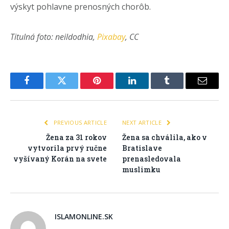
výskyt pohlavne prenosných chorôb.
Titulná foto: neildodhia,
Pixabay
, CC
Facebook
Twitter
Pinterest
LinkedIn
Tumblr
Email
PREVIOUS ARTICLE
NEXT ARTICLE
Žena za 31 rokov
Žena sa chválila, ako v
vytvorila prvý ručne
Bratislave
vyšívaný Korán na svete
prenasledovala
muslimku
ISLAMONLINE.SK