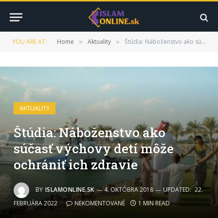
YOU ARE AT:
Home
Aktuality
Štúdia: Náboženstvo ako súčasť výchovy detí môže ochrániť ich zdravie
»
»
AKTUALITY
Štúdia: Náboženstvo ako
súčasť výchovy detí môže
ochrániť ich zdravie
BY
ISLAMONLINE.SK
4. OKTÓBRA 2018
UPDATED:
22.
FEBRUÁRA 2022
NEKOMENTOVANÉ
1 MIN READ