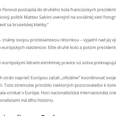
 Penová postúpila do druhého kola francúzskych prezidents
icový politik Matteo Salvini uverejnil na sociálnej sieti foto
iť sa bruselskej klietky.“
– známy svojou protiislamskou rétorikou – vyjadril nad jej 
h európskych vlastencov. Ešte druhé kolo a potom prezident
i európskymi lídrami extrémnej pravice sú sotva prekvapujú
 strán naprieč Európou začali „oficiálne“ koordinovať svoje s
i. Toto stretnutie prinútilo niektorých pozorovateľov k tomu
čala vznikať v Európe. Hoci nacionalistická internacionála z
nalistami má dlhú históriu.