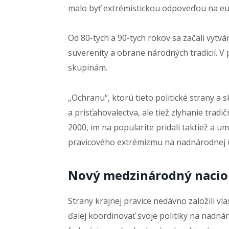
malo byť extrémistickou odpoveďou na eu
Od 80-tych a 90-tych rokov sa začali vytv
suverenity a obrane národných tradícií. V
skupinám.
„Ochranu“, ktorú tieto politické strany a 
a prisťahovalectva, ale tiež zlyhanie trad
2000, im na popularite pridali taktiež a u
pravicového extrémizmu na nadnárodnej ú
Nový medzinárodný nacio
Strany krajnej pravice nedávno založili v
ďalej koordinovať svoje politiky na nadnár