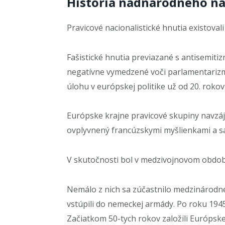
História nadnárodného na
Pravicové nacionalistické hnutia existova
Fašistické hnutia previazané s antisemiti
negatívne vymedzené voči parlamentarizm
úlohu v európskej politike už od 20. roko
Európske krajne pravicové skupiny navzáj
ovplyvnený francúzskymi myšlienkami a sá
V skutočnosti bol v medzivojnovom období
Nemálo z nich sa zúčastnilo medzinárodne
vstúpili do nemeckej armády. Po roku 194
Začiatkom 50-tych rokov založili Európske 