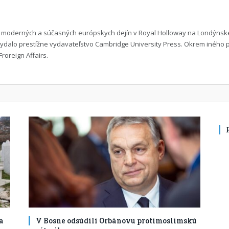
moderných a súčasných európskych dejín v Royal Holloway na Londýnskej
 vydalo prestížne vydavateľstvo Cambridge University Press. Okrem iného
roreign Affairs.
a
V Bosne odsúdili Orbánovu protimoslimskú