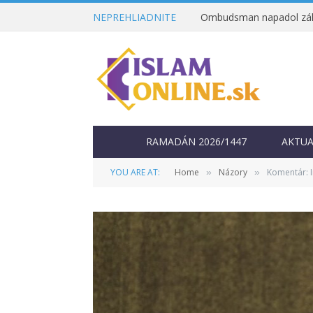
NEPREHLIADNITE
RAMADÁN 2026/1447
AKTUA
YOU ARE AT:
Home
Názory
Komentár: I
»
»