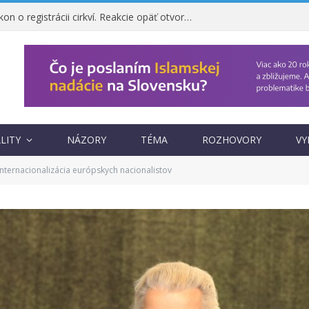
Ombudsman napadol zákon o registrácii cirkví. Reakcie opäť otvorili otázku, prečo vznikol
LITY
NÁZORY
TÉMA
ROZHOVORY
VY
nternacionalizácia európskych nacionalistov