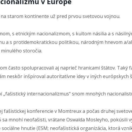
cionalizmu v Európe
li na starom kontinente už pred prvou svetovou vojnou.
zmom, s etnickým nacionalizmom, s kultom násilia a s násil
u a s protidemokratickou politikou, národným hnevom a/a
v minulého storočia.
om často spolupracovali aj naprieč hranicami štátov. Taký 
m neskôr inšpiroval autoritatívne idey v iných európskych š
 „fašistický internacionalizmus“ snom mnohých nacionalist
j fašistickej konferencie v Momtreux a počas druhej svetove
5 sa mnohí neofašisti, vrátane Oswalda Mosleyho, pokúsili 
sociálne hnutie (ESM; neofašistická organizácia, ktorá vznik