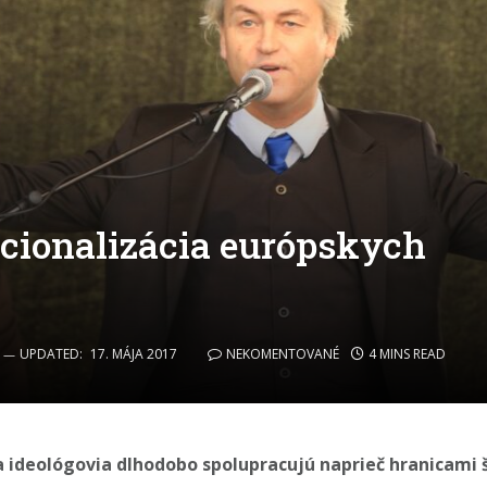
acionalizácia európskych
UPDATED:
17. MÁJA 2017
NEKOMENTOVANÉ
4 MINS READ
 ideológovia dlhodobo spolupracujú naprieč hranicami š