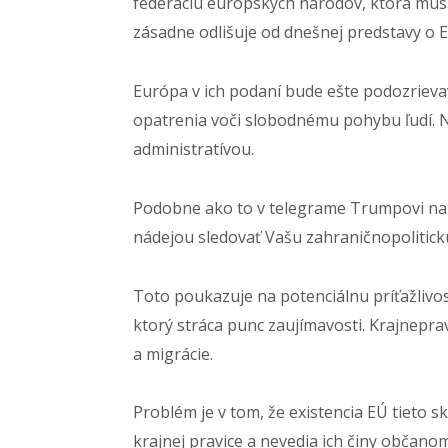
federáciu európskych národov, ktorá musí b
zásadne odlišuje od dnešnej predstavy o 
Európa v ich podaní bude ešte podozrieva
opatrenia voči slobodnému pohybu ľudí.
administratívou.
Podobne ako to v telegrame Trumpovi nap
nádejou sledovať Vašu zahraničnopolitickú 
Toto poukazuje na potenciálnu príťažlivo
ktorý stráca punc zaujímavosti. Krajnepra
a migrácie.
Problém je v tom, že existencia EÚ tieto
krajnej pravice a nevedia ich činy občanom