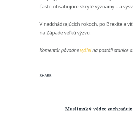
často obsahujúce skryté významy – a vysve
V nadchádzajúcich rokoch, po Brexite a ví
na Západe veľkú výzvu.
Komentár pôvodne
vyšiel
na postáli stanice a
SHARE.
Muslimský vědec zachraňuje