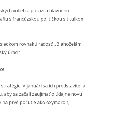
kých volieb a porazila hlavného
grafiu s francúzskou političkou s titulkom
výsledkom rovnakú radosť: „Blahoželám
ský úrad!“
ce.
tratégie. V januári sa ich predstavitelia
, aby sa začali zaujímať o údajne novú
nie na prvé počutie ako oxymoron,