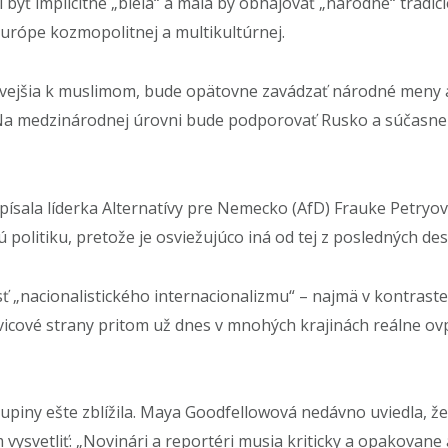
yť implicitne „biela“ a mala by obhajovať „národné“ tradície
Európe kozmopolitnej a multikultúrnej.
vejšia k muslimom, bude opätovne zavádzať národné meny a 
 Na medzinárodnej úrovni bude podporovať Rusko a súčasne
ísala líderka Alternatívy pre Nemecko (AfD) Frauke Petryo
politiku, pretože je osviežujúco iná od tej z posledných des
sť „nacionalistického internacionalizmu“ – najmä v kontra
vicové strany pritom už dnes v mnohých krajinách reálne ovpl
 skupiny ešte zblížila. Maya Goodfellowová nedávno uviedla
 vysvetliť: „Novinári a reportéri musia kriticky a opakovane 