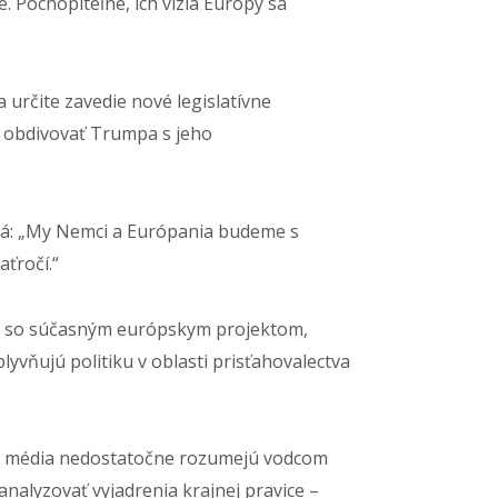
. Pochopiteľne, ich vízia Európy sa
určite zavedie nové legislatívne
 obdivovať Trumpa s jeho
vá: „My Nemci a Európania budeme s
aťročí.“
ste so súčasným európskym projektom,
yvňujú politiku v oblasti prisťahovalectva
, že média nedostatočne rozumejú vodcom
analyzovať vyjadrenia krajnej pravice –