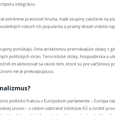
rópsku integráciu.
árať extrémne pravicové hnutia, malé skupiny založené na p
 posledných rokoch ich popularita a priamy dosah vrástla na
skupiny ponúkajú, činia atraktívnou pretrvávajúce obavy z gl
ičných politických strán. Teroristické útoky, hospodárska a u
možnili im aktivizovať sa okolo tém, ktoré sú pre väčšinovú 
rovni nie je prekvapujúcou.
nalizmus?
lastnú politickú frakciu v Európskom parlamente – Európa n
odnej úrovni – s cieľom odstrániť inštitúcie EÚ a zvrátiť proc