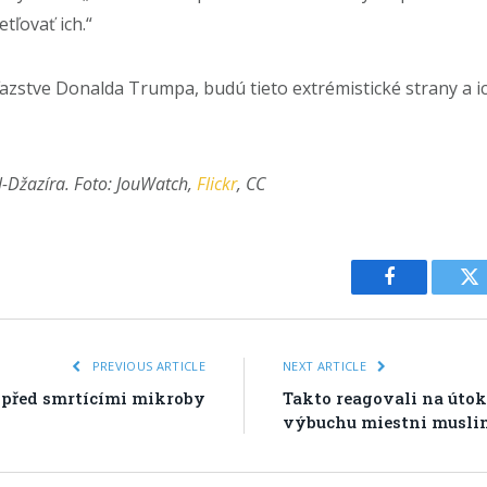
tľovať ich.“
ťazstve Donalda Trumpa, budú tieto extrémistické strany a 
l-Džazíra. Foto: JouWatch,
Flickr
, CC
Facebook
Tw
PREVIOUS ARTICLE
NEXT ARTICLE
 před smrtícími mikroby
Takto reagovali na úto
výbuchu miestni musli