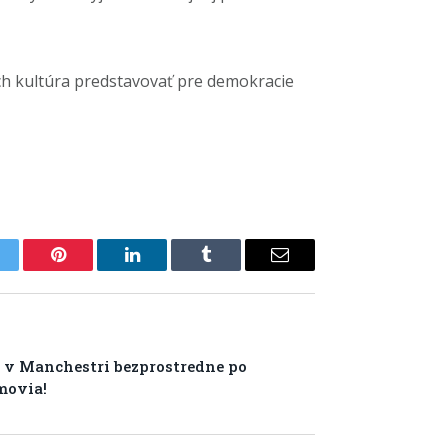
ich kultúra predstavovať pre demokracie
itter
Pinterest
LinkedIn
Tumblr
Email
k v Manchestri bezprostredne po
movia!