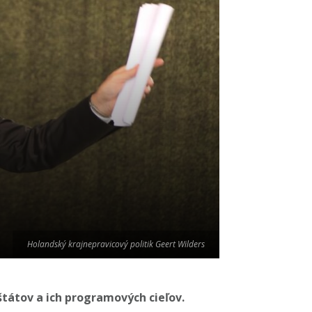
Holandský krajnepravicový politik Geert Wilders
tátov a ich programových cieľov.