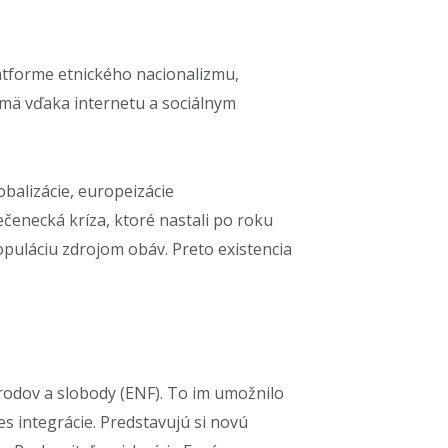
latforme etnického nacionalizmu,
jmä vďaka internetu a sociálnym
obalizácie, europeizácie
tečenecká kríza, ktoré nastali po roku
populáciu zdrojom obáv. Preto existencia
árodov a slobody (ENF). To im umožnilo
es integrácie. Predstavujú si novú