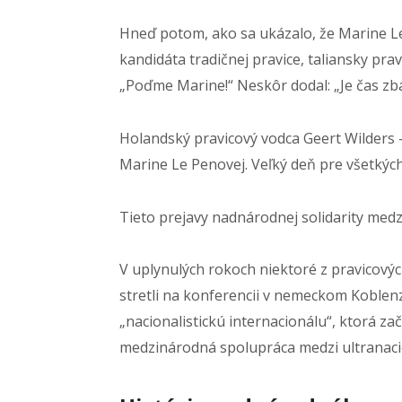
Hneď potom, ako sa ukázalo, že Marine Le
kandidáta tradičnej pravice, taliansky prav
„Poďme Marine!“ Neskôr dodal: „Je čas zbav
Holandský pravicový vodca Geert Wilders 
Marine Le Penovej. Veľký deň pre všetkýc
Tieto prejavy nadnárodnej solidarity medz
V uplynulých rokoch niektoré z pravicových
stretli na konferencii v nemeckom Koblenz
„nacionalistickú internacionálu“, ktorá za
medzinárodná spolupráca medzi ultranacio