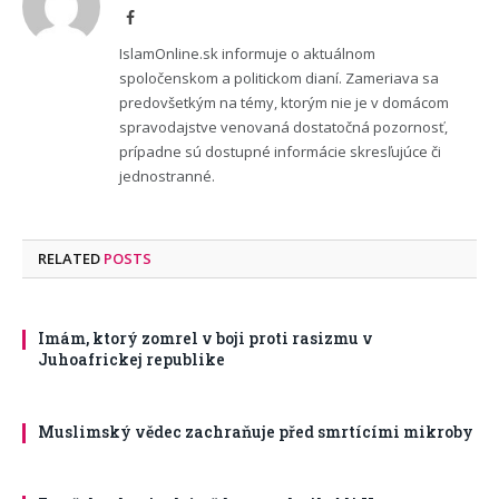
Facebook
IslamOnline.sk informuje o aktuálnom
spoločenskom a politickom dianí. Zameriava sa
predovšetkým na témy, ktorým nie je v domácom
spravodajstve venovaná dostatočná pozornosť,
prípadne sú dostupné informácie skresľujúce či
jednostranné.
RELATED
POSTS
Imám, ktorý zomrel v boji proti rasizmu v
Juhoafrickej republike
Muslimský vědec zachraňuje před smrtícími mikroby