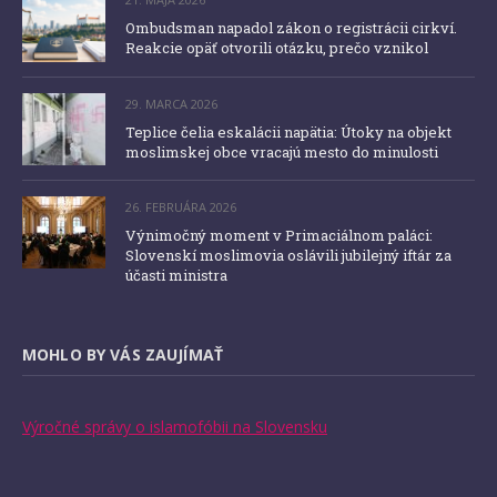
Ombudsman napadol zákon o registrácii cirkví.
Reakcie opäť otvorili otázku, prečo vznikol
29. MARCA 2026
Teplice čelia eskalácii napätia: Útoky na objekt
moslimskej obce vracajú mesto do minulosti
26. FEBRUÁRA 2026
Výnimočný moment v Primaciálnom paláci:
Slovenskí moslimovia oslávili jubilejný iftár za
účasti ministra
MOHLO BY VÁS ZAUJÍMAŤ
Výročné správy o islamofóbii na Slovensku