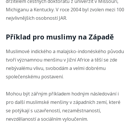
držitelem čestných doktorátů z univerzit v Missouri,
Michiganu a Kentucky. V roce 2004 byl zvolen mezi 100
nejvlivnějších osobností JAR.
Příklad pro muslimy na Západě
Muslimové indického a malajsko-indonéského původu
tvoří významnou menšinu v Jižní Africe a těší se zde
nebývalému vlivu, svobodám a velmi dobrému
společenskému postavení.
Mohou být zářným příkladem hodným následování i
pro další muslimské menšiny v západních zemí, které
se potýkají s uzavřeností, nezaměstnaností,
nevzdělaností a sociálním vyloučením.