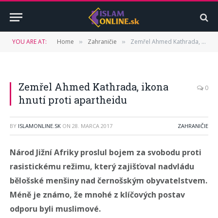
YOU ARE AT:
Home
Zahraničie
Zemřel Ahmed Kathrada, ikona hnutí proti apartheidu
»
»
Zemřel Ahmed Kathrada, ikona
0
hnutí proti apartheidu
BY
ISLAMONLINE.SK
ON
28. MARCA 2017
ZAHRANIČIE
Národ Jižní Afriky proslul bojem za svobodu proti
rasistickému režimu, který zajišťoval nadvládu
bělošské menšiny nad černošským obyvatelstvem.
Méně je známo, že mnohé z klíčových postav
odporu byli muslimové.