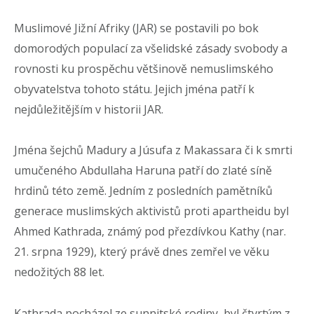
Muslimové Jižní Afriky (JAR) se postavili po bok
domorodých populací za všelidské zásady svobody a
rovnosti ku prospěchu většinově nemuslimského
obyvatelstva tohoto státu. Jejich jména patří k
nejdůležitějším v historii JAR.
Jména šejchů Madury a Júsufa z Makassara či k smrti
umučeného Abdullaha Haruna patří do zlaté síně
hrdinů této země. Jedním z posledních pamětníků
generace muslimských aktivistů proti apartheidu byl
Ahmed Kathrada, známý pod přezdívkou Kathy (nar.
21. srpna 1929), který právě dnes zemřel ve věku
nedožitých 88 let.
Kathrada pocházel ze sunnitské rodiny, byl čtvrtým z