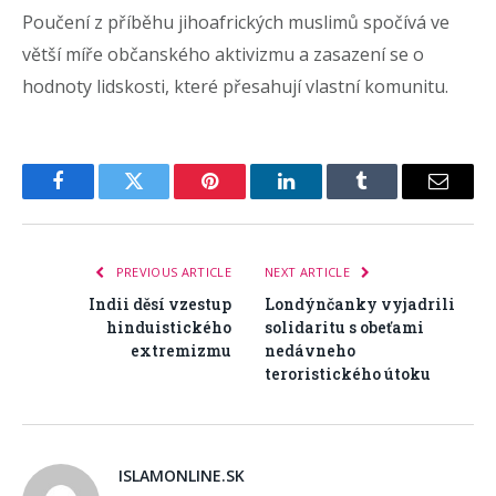
Poučení z příběhu jihoafrických muslimů spočívá ve
větší míře občanského aktivizmu a zasazení se o
hodnoty lidskosti, které přesahují vlastní komunitu.
Facebook
Twitter
Pinterest
LinkedIn
Tumblr
Email
PREVIOUS ARTICLE
NEXT ARTICLE
Indii děsí vzestup
Londýnčanky vyjadrili
hinduistického
solidaritu s obeťami
extremizmu
nedávneho
teroristického útoku
ISLAMONLINE.SK