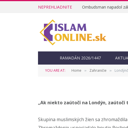
NEPREHLIADNITE
ZAHRANIČIE
Londýnčanky vyjad
obeťami nedávneh
RAMADÁN 2026/1447
AKTUA
YOU ARE AT:
Home
Zahraničie
Londýnča
»
»
BY
ISLAMONLINE.SK
29. MARCA 2017
„Ak niekto zaútočí na Londýn, zaútočí 
Skupina muslimských žien sa zhromaždila 
Zhromaždenie usporiadalo hnutie Pochod