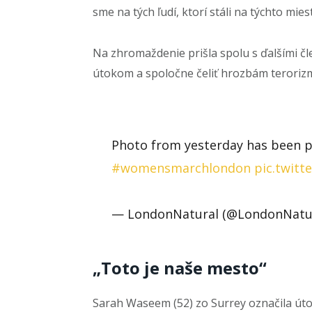
sme na tých ľudí, ktorí stáli na týchto mie
Na zhromaždenie prišla spolu s ďalšími čl
útokom a spoločne čeliť hrozbám teroriz
Photo from yesterday has been pi
#womensmarchlondon
pic.twitt
— LondonNatural (@LondonNatu
„Toto je naše mesto“
Sarah Waseem (52) zo Surrey označila útok
všetkých.“