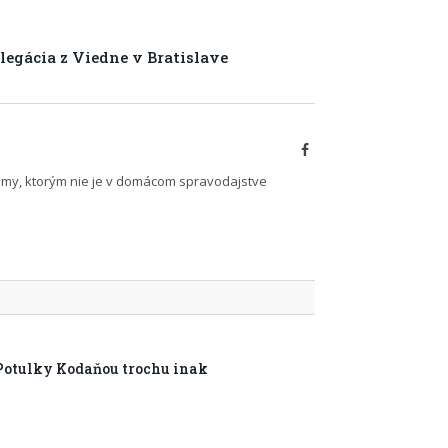
egácia z Viedne v Bratislave
Facebook
émy, ktorým nie je v domácom spravodajstve
Potulky Kodaňou trochu inak