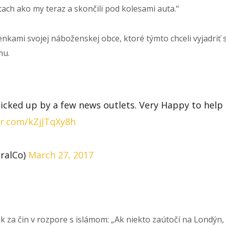
stach ako my teraz a skončili pod kolesami auta.“
enkami svojej náboženskej obce, ktoré týmto chceli vyjadri
mu.
cked up by a few news outlets. Very Happy to help 
er.com/kZjJTqXy8h
ralCo)
March 27, 2017
 za čin v rozpore s islámom: „Ak niekto zaútočí na Londýn, 