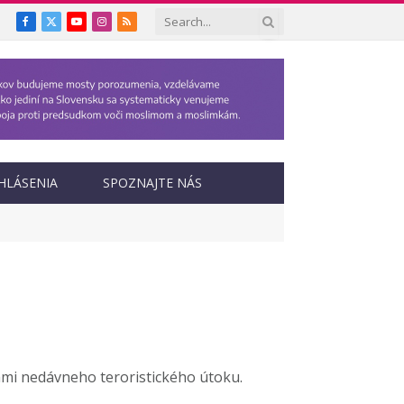
Facebook
X
YouTube
Instagram
RSS
(Twitter)
HLÁSENIA
SPOZNAJTE NÁS
ami nedávneho teroristického útoku.