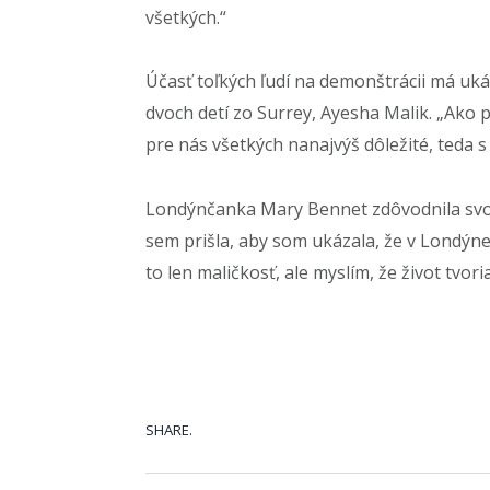
Účasť toľkých ľudí na demonštrácii má u
dvoch detí zo Surrey, Ayesha Malik. „Ako p
pre nás všetkých nanajvýš dôležité, teda 
Londýnčanka Mary Bennet zdôvodnila svoj
sem prišla, aby som ukázala, že v Londýne
to len maličkosť, ale myslím, že život tvori
SHARE.