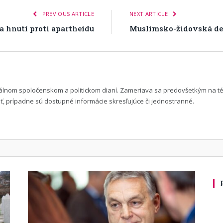
 hnutí proti apartheidu
Muslimsko-židovská del
uálnom spoločenskom a politickom dianí. Zameriava sa predovšetkým na t
 prípadne sú dostupné informácie skresľujúce či jednostranné.