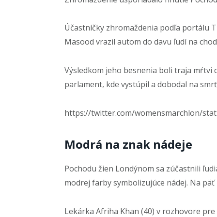
Účastníčky zhromaždenia podľa portálu 
Masood vrazil autom do davu ľudí na chod
Výsledkom jeho besnenia boli traja mŕtvi c
parlament, kde vystúpil a dobodal na smrť 
https://twitter.com/womensmarchlon/st
Modrá na znak nádeje
Pochodu žien Londýnom sa zúčastnili ľudia 
modrej farby symbolizujúce nádej. Na päť m
Lekárka Afriha Khan (40) v rozhovore pre m