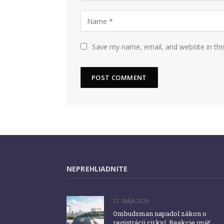
Save my name, email, and website in thi
NEPREHLIADNITE
21. MÁJA 2026
Ombudsman napadol zákon o
registrácii cirkví. Reakcie opäť
otvorili otázku, prečo vznikol