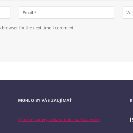
s browser for the next time I comment.
MOHLO BY VÁS ZAUJÍMAŤ
K
Výročné správy o islamofóbii na Slovensku
E
T