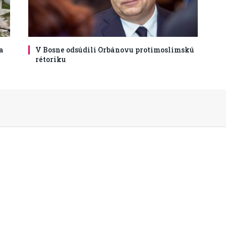
a
V Bosne odsúdili Orbánovu protimoslimskú
rétoriku