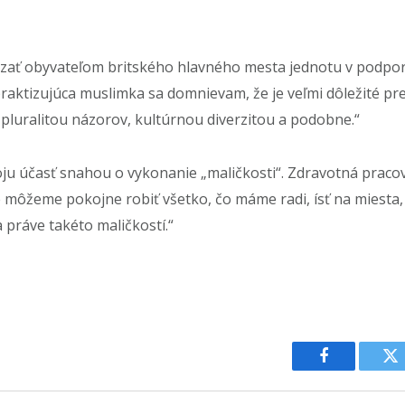
kázať obyvateľom britského hlavného mesta jednotu v podpo
raktizujúca muslimka sa domnievam, že je veľmi dôležité prej
s pluralitou názorov, kultúrnou diverzitou a podobne.“
u účasť snahou o vykonanie „maličkosti“. Zdravotná pracov
 môžeme pokojne robiť všetko, čo máme radi, ísť na miesta,
a práve takéto maličkostí.“
Facebook
Tw
PREVIOUS ARTICLE
NEXT ARTICLE