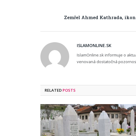
Zemřel Ahmed Kathrada, ikona
ISLAMONLINE.SK
IslamOnline.sk informuje o akt
venovaná dostatočná pozornosť,
RELATED
POSTS