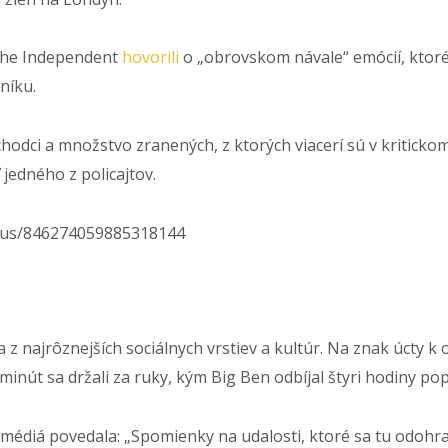
The Independent
hovorili
o „obrovskom návale“ emócií, ktoré c
níku.
hodci a množstvo zranených, z ktorých viacerí sú v kritickom
jedného z policajtov.
atus/846274059885318144
z najrôznejších sociálnych vrstiev a kultúr. Na znak úcty k 
inút sa držali za ruky, kým Big Ben odbíjal štyri hodiny pop
édiá povedala: „Spomienky na udalosti, ktoré sa tu odohrali