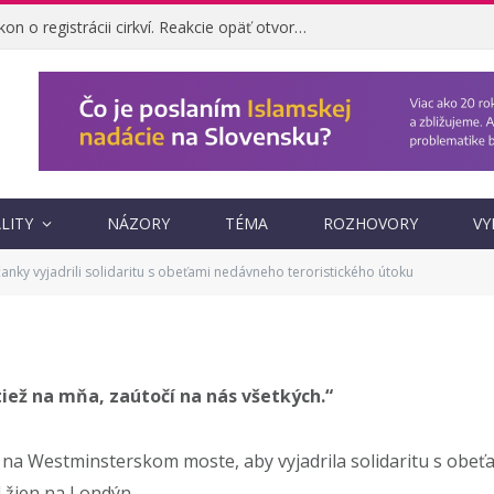
Ombudsman napadol zákon o registrácii cirkví. Reakcie opäť otvorili otázku, prečo vznikol
rili solidaritu s
o teroristického útoku
LITY
NÁZORY
TÉMA
ROZHOVORY
VY
nky vyjadrili solidaritu s obeťami nedávneho teroristického útoku
UPDATED:
15. AUGUSTA 2022
NEKOMENTOVANÉ
2 MINS READ
tiež na mňa, zaútočí na nás všetkých.“
na Westminsterskom moste, aby vyjadrila solidaritu s obeť
 žien na Londýn.