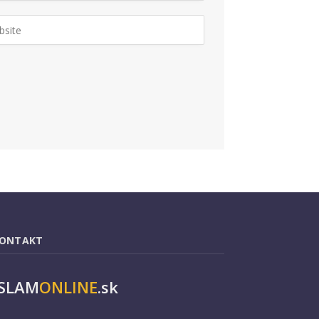
ONTAKT
ISLAM
ONLINE
.sk
mail:
info@islamonline.sk
el.: +421 944 560 161