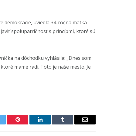
re demokracie, uviedla 34-ročná matka
aviť spolupatričnosť s princípmi, ktoré sú
níčka na dôchodku vyhlásila: „Dnes som
 ktoré máme radi. Toto je naše mesto. Je
itter
Pinterest
LinkedIn
Tumblr
Email