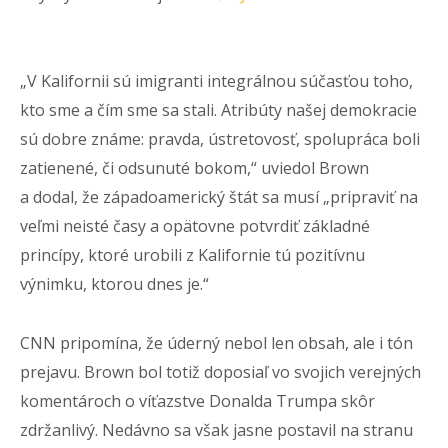
„V Kalifornii sú imigranti integrálnou súčasťou toho,
kto sme a čím sme sa stali. Atribúty našej demokracie
sú dobre známe: pravda, ústretovosť, spolupráca boli
zatienené, či odsunuté bokom,“ uviedol Brown
a dodal, že západoamerický štát sa musí „pripraviť na
veľmi neisté časy a opätovne potvrdiť základné
princípy, ktoré urobili z Kalifornie tú pozitívnu
výnimku, ktorou dnes je.“
CNN pripomína, že úderný nebol len obsah, ale i tón
prejavu. Brown bol totiž doposiaľ vo svojich verejných
komentároch o víťazstve Donalda Trumpa skôr
zdržanlivý. Nedávno sa však jasne postavil na stranu