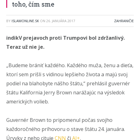
toho, čím sme
BY
ISLAMONLINE.SK
ON
26. JANUÁRA 2017
ZAHRANIČIE
indikV prejavoch proti Trumpovi bol zdržanlivý.
Teraz už nie je.
„Budeme brániť každého. Každého muža, ženu a dieťa,
ktorí sem prišli s vidinou lepšieho života a majú svoj
podiel na blahobyte nášho štátu,“ prehlásil guvernér
štátu Kalifornia Jerry Brown narážajúc na výsledok
amerických volieb.
Guvernér Brown to pripomenul počas svojho
každoročného príhovoru o stave štátu 24. januára.
Úryvky z neho cituje
CNN
či
AJ+
.