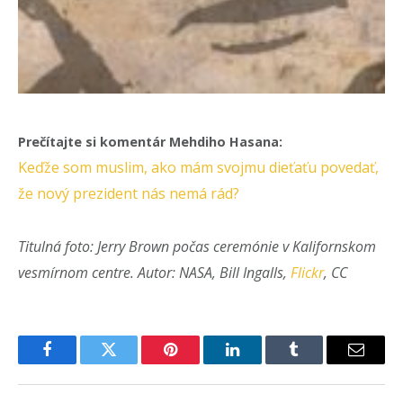
Prečítajte si komentár Mehdiho Hasana:
Keďže som muslim, ako mám svojmu dieťaťu povedať,
že nový prezident nás nemá rád?
Titulná foto: Jerry Brown počas ceremónie v Kalifornskom
vesmírnom centre. Autor: NASA, Bill Ingalls,
Flickr
, CC
Facebook
Twitter
Pinterest
LinkedIn
Tumblr
Email