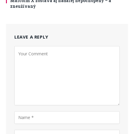
Malcolm X zostáva aj naďalej nepochopený – a
zneužívaný
LEAVE A REPLY