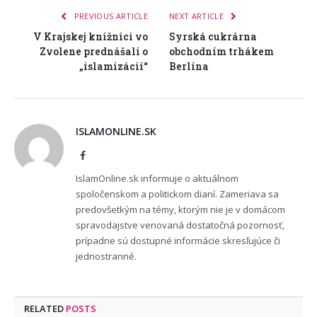
PREVIOUS ARTICLE
NEXT ARTICLE
V Krajskej knižnici vo
Syrská cukrárna
Zvolene prednášali o
obchodním trhákem
„islamizácii“
Berlína
ISLAMONLINE.SK
Facebook
IslamOnline.sk informuje o aktuálnom
spoločenskom a politickom dianí. Zameriava sa
predovšetkým na témy, ktorým nie je v domácom
spravodajstve venovaná dostatočná pozornosť,
prípadne sú dostupné informácie skresľujúce či
jednostranné.
RELATED
POSTS