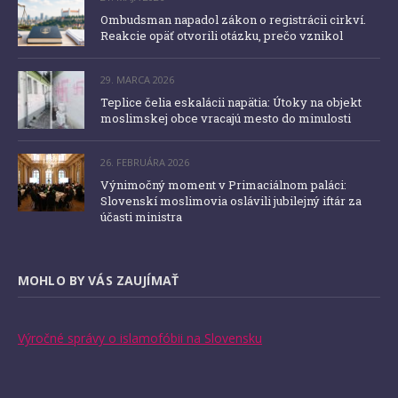
Ombudsman napadol zákon o registrácii cirkví.
Reakcie opäť otvorili otázku, prečo vznikol
29. MARCA 2026
Teplice čelia eskalácii napätia: Útoky na objekt
moslimskej obce vracajú mesto do minulosti
26. FEBRUÁRA 2026
Výnimočný moment v Primaciálnom paláci:
Slovenskí moslimovia oslávili jubilejný iftár za
účasti ministra
MOHLO BY VÁS ZAUJÍMAŤ
Výročné správy o islamofóbii na Slovensku