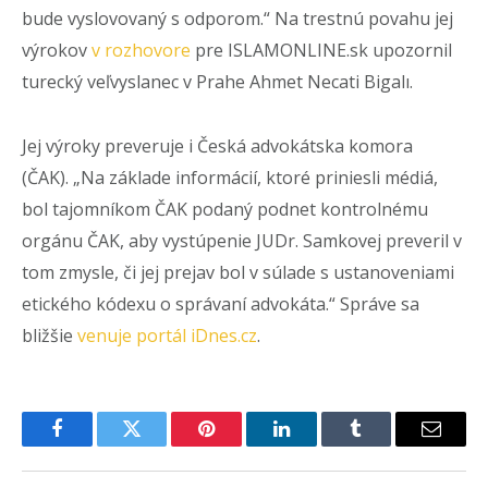
bude vyslovovaný s odporom.“ Na trestnú povahu jej
výrokov
v rozhovore
pre ISLAMONLINE.sk upozornil
turecký veľvyslanec v Prahe Ahmet Necati Bigalı.
Jej výroky preveruje i Česká advokátska komora
(ČAK). „Na základe informácií, ktoré priniesli médiá,
bol tajomníkom ČAK podaný podnet kontrolnému
orgánu ČAK, aby vystúpenie JUDr. Samkovej preveril v
tom zmysle, či jej prejav bol v súlade s ustanoveniami
etického kódexu o správaní advokáta.“ Správe sa
bližšie
venuje portál iDnes.cz
.
Facebook
Twitter
Pinterest
LinkedIn
Tumblr
Email