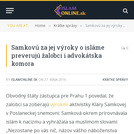
YOU ARE AT:
Home
Krátke správy
Samkovú za jej výroky o isláme preverujú žalobci i advokátska komora
»
»
Samkovú za jej výroky o isláme
0
preverujú žalobci i advokátska
komora
BY
ISLAMONLINE.SK
ON
27. MÁJA 2016
KRÁTKE SPRÁVY
Obvodný štáty zástupca pre Prahu 1 povedal, že
zalobci sa zoberajú
výrokmi
aktivistky Kláry Samkovej
v Poslaneckej snemovni. Samková okrem prirovnávala
islám k nacizmu a vyhrážala sa muslimom slovami:
„Nezostane po vás nič, názov vášho náboženstva