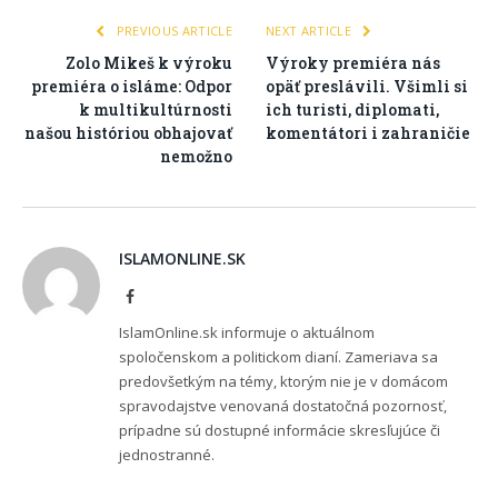
PREVIOUS ARTICLE
NEXT ARTICLE
Zolo Mikeš k výroku
Výroky premiéra nás
premiéra o isláme: Odpor
opäť preslávili. Všimli si
k multikultúrnosti
ich turisti, diplomati,
našou históriou obhajovať
komentátori i zahraničie
nemožno
ISLAMONLINE.SK
Facebook
IslamOnline.sk informuje o aktuálnom
spoločenskom a politickom dianí. Zameriava sa
predovšetkým na témy, ktorým nie je v domácom
spravodajstve venovaná dostatočná pozornosť,
prípadne sú dostupné informácie skresľujúce či
jednostranné.