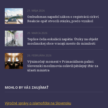
21. MÁJA 2026
Ombudsman napadol zákon o registrácii cirkví.
Reakcie opäť otvorili otázku, prečo vznikol
29. MARCA 2026
Teplice čelia eskalácii napätia: Útoky na objekt
moslimskej obce vracajú mesto do minulosti
26. FEBRUÁRA 2026
Výnimočný moment v Primaciálnom paláci:
Slovenskí moslimovia oslávili jubilejný iftár za
účasti ministra
MOHLO BY VÁS ZAUJÍMAŤ
Výročné správy o islamofóbii na Slovensku